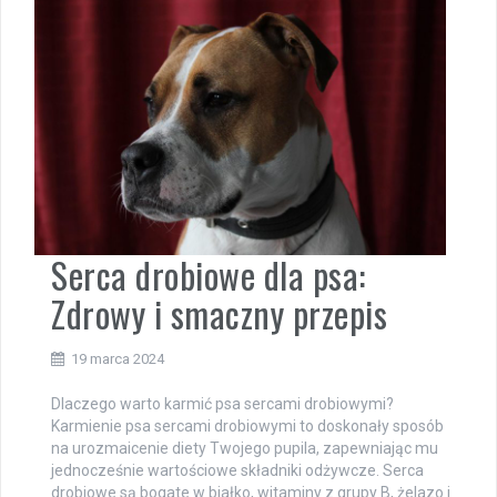
Serca drobiowe dla psa:
Zdrowy i smaczny przepis
19 marca 2024
Dlaczego warto karmić psa sercami drobiowymi?
Karmienie psa sercami drobiowymi to doskonały sposób
na urozmaicenie diety Twojego pupila, zapewniając mu
jednocześnie wartościowe składniki odżywcze. Serca
drobiowe są bogate w białko, witaminy z grupy B, żelazo i