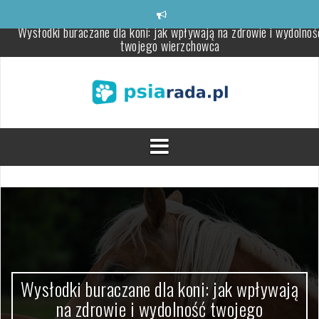
Skip
to
content
Jak chronić swojego dużego psa przed kleszczami?
Młóto browarniane – zdrowy dodatek dla krów i opasów
Wysłodki buraczane niemelasowane: idealne dla koni z problemam
metabolicznymi
Aleksandretta – wszechstronny towarzysz, którego warto pozna
Stylowe meble sypialniane, które odmienią twoje wnętrze
Wysłodki buraczane dla koni: jak wpływają na zdrowie i wydolnoś
twojego wierzchowca
Wysłodki buraczane dla koni: jak wpływają
na zdrowie i wydolność twojego