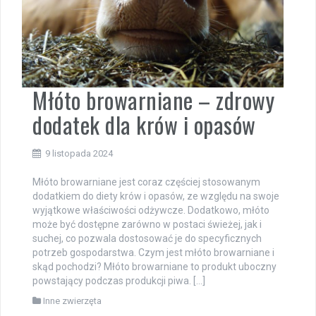
Młóto browarniane – zdrowy
dodatek dla krów i opasów
9 listopada 2024
Młóto browarniane jest coraz częściej stosowanym
dodatkiem do diety krów i opasów, ze względu na swoje
wyjątkowe właściwości odżywcze. Dodatkowo, młóto
może być dostępne zarówno w postaci świeżej, jak i
suchej, co pozwala dostosować je do specyficznych
potrzeb gospodarstwa. Czym jest młóto browarniane i
skąd pochodzi? Młóto browarniane to produkt uboczny
powstający podczas produkcji piwa. […]
Inne zwierzęta