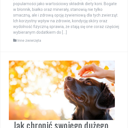
popularności jako wartościowy składnik diety koni. Bogate
w błonnik, białko oraz minerały, stanowią nie tylko
smaczną, ale i zdrową opcję żywieniową dla tych zwierząt.
Ich korzystny wpływ na zdrowie, kondycję skóry oraz
wydolność fizyczną sprawia, że stają się one coraz częściej
wybieranym dodatkiem do […]
Inne zwierzęta
Jak chronić swojego dużego