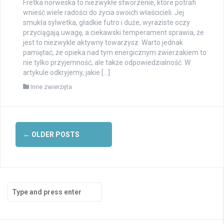
Fretka norweska to niezwykłe stworzenie, które potrafi
wnieść wiele radości do życia swoich właścicieli. Jej
smukła sylwetka, gładkie futro i duże, wyraziste oczy
przyciągają uwagę, a ciekawski temperament sprawia, że
jest to niezwykle aktywny towarzysz. Warto jednak
pamiętać, że opieka nad tym energicznym zwierzakiem to
nie tylko przyjemność, ale także odpowiedzialność. W
artykule odkryjemy, jakie […]
Inne zwierzęta
Posts
←
OLDER POSTS
navigation
Search
for: