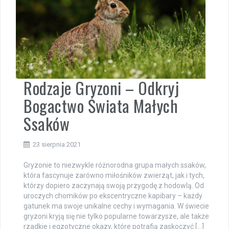
Rodzaje Gryzoni – Odkryj
Bogactwo Świata Małych
Ssaków
23 sierpnia 2021
Gryzonie to niezwykle różnorodna grupa małych ssaków,
która fascynuje zarówno miłośników zwierząt, jak i tych,
którzy dopiero zaczynają swoją przygodę z hodowlą. Od
uroczych chomików po ekscentryczne kapibary – każdy
gatunek ma swoje unikalne cechy i wymagania. W świecie
gryzoni kryją się nie tylko popularne towarzysze, ale także
rzadkie i egzotyczne okazy, które potrafią zaskoczyć […]