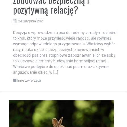
pozytywną relację?
24 sierpnia 2021
Decyzja o wprowadzeniu psa do rodziny z małymi dziećmi
to krok, który może przynieść wiele radości, ale również
wymaga odpowiedniego przygotowania. Właściwy wybór
rasy, nauka dzieci o bezpiecznych zachowaniach w
obecności psa oraz stopniowe zapoznawanie ich ze sobą
to kluczowe elementy budowania harmonijnej relacji.
Właściwe podejście do opieki nad psem oraz aktywne
angażowanie dzieci w […]
Inne zwierzęta