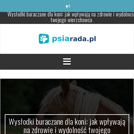
Skip
to
content
Jak chronić swojego dużego psa przed kleszczami?
Młóto browarniane – zdrowy dodatek dla krów i opasów
Wysłodki buraczane niemelasowane: idealne dla koni z problemam
metabolicznymi
Aleksandretta – wszechstronny towarzysz, którego warto pozna
Stylowe meble sypialniane, które odmienią twoje wnętrze
Wysłodki buraczane dla koni: jak wpływają na zdrowie i wydolnoś
twojego wierzchowca
Wysłodki buraczane dla koni: jak wpływają
na zdrowie i wydolność twojego