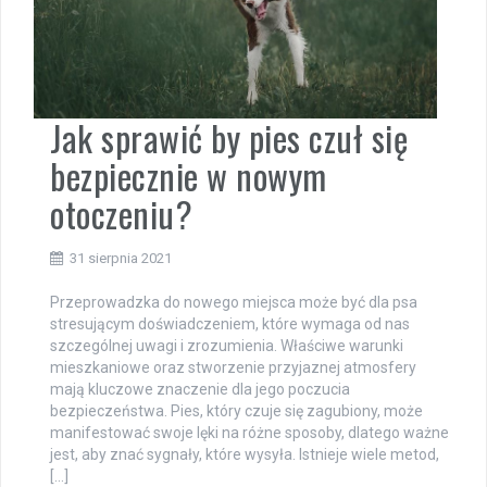
Jak sprawić by pies czuł się
bezpiecznie w nowym
otoczeniu?
31 sierpnia 2021
Przeprowadzka do nowego miejsca może być dla psa
stresującym doświadczeniem, które wymaga od nas
szczególnej uwagi i zrozumienia. Właściwe warunki
mieszkaniowe oraz stworzenie przyjaznej atmosfery
mają kluczowe znaczenie dla jego poczucia
bezpieczeństwa. Pies, który czuje się zagubiony, może
manifestować swoje lęki na różne sposoby, dlatego ważne
jest, aby znać sygnały, które wysyła. Istnieje wiele metod,
[…]