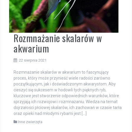
Rozmnażanie skalarów w
akwarium
22 sierpnia 2021
Rozmnażanie skalarów w akwarium to fascynujący
proces, który może przynieść wiele radości zarówno
początkującym, jak i doświadczonym akwarystom. Aby
cieszyć się sukcesem w hodowli tych pięknych ryb,
kluczowe jest stworzenie odpowiednich warunków, które
sprzyjają ich rozwojowi i rozmnażaniu. Wiedza na temat
dojrzałości płciowej skalarów, ich zachowań w czasie tarła
oraz opieki nad młodymi rybami jest […]
Inne zwierzęta