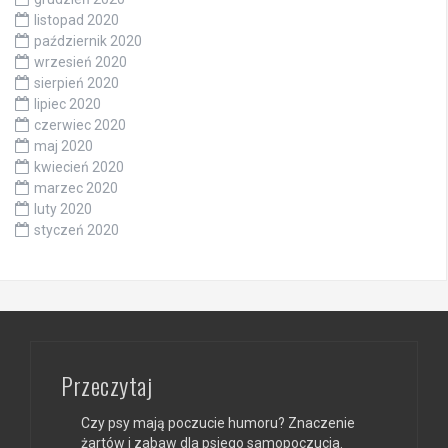
listopad 2020
październik 2020
wrzesień 2020
sierpień 2020
lipiec 2020
czerwiec 2020
maj 2020
kwiecień 2020
marzec 2020
luty 2020
styczeń 2020
Przeczytaj
Czy psy mają poczucie humoru? Znaczenie
żartów i zabaw dla psiego samopoczucia.