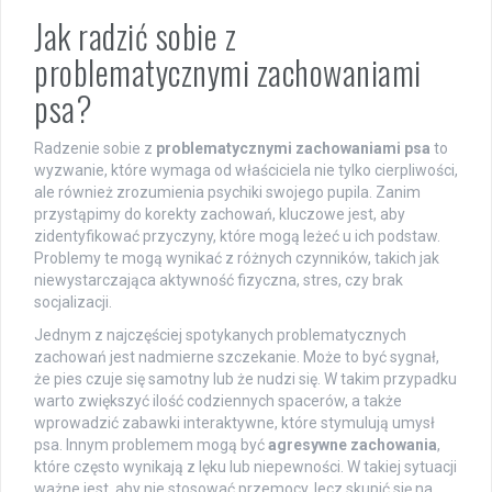
Jak radzić sobie z
problematycznymi zachowaniami
psa?
Radzenie sobie z
problematycznymi zachowaniami psa
to
wyzwanie, które wymaga od właściciela nie tylko cierpliwości,
ale również zrozumienia psychiki swojego pupila. Zanim
przystąpimy do korekty zachowań, kluczowe jest, aby
zidentyfikować przyczyny, które mogą leżeć u ich podstaw.
Problemy te mogą wynikać z różnych czynników, takich jak
niewystarczająca aktywność fizyczna, stres, czy brak
socjalizacji.
Jednym z najczęściej spotykanych problematycznych
zachowań jest nadmierne szczekanie. Może to być sygnał,
że pies czuje się samotny lub że nudzi się. W takim przypadku
warto zwiększyć ilość codziennych spacerów, a także
wprowadzić zabawki interaktywne, które stymulują umysł
psa. Innym problemem mogą być
agresywne zachowania
,
które często wynikają z lęku lub niepewności. W takiej sytuacji
ważne jest, aby nie stosować przemocy, lecz skupić się na