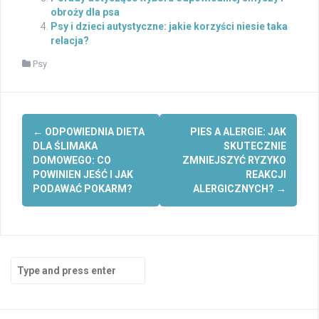
obroży dla psa
Psy i dzieci autystyczne: jakie korzyści niesie taka
relacja?
Psy
Post
←
ODPOWIEDNIA DIETA
PIES A ALERGIE: JAK
navigation
DLA ŚLIMAKA
SKUTECZNIE
DOMOWEGO: CO
ZMNIEJSZYĆ RYZYKO
POWINIEN JEŚĆ I JAK
REAKCJI
PODAWAĆ POKARM?
ALERGICZNYCH?
→
Search
for: