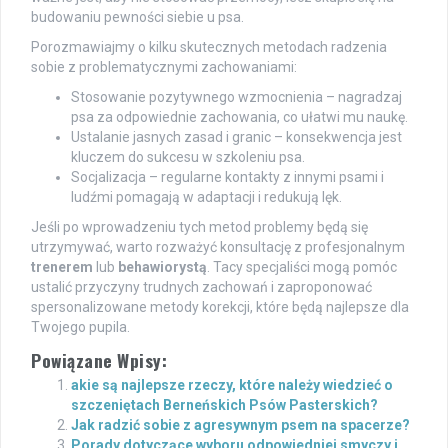
budowaniu pewności siebie u psa.
Porozmawiajmy o kilku skutecznych metodach radzenia
sobie z problematycznymi zachowaniami:
Stosowanie pozytywnego wzmocnienia – nagradzaj
psa za odpowiednie zachowania, co ułatwi mu naukę.
Ustalanie jasnych zasad i granic – konsekwencja jest
kluczem do sukcesu w szkoleniu psa.
Socjalizacja – regularne kontakty z innymi psami i
ludźmi pomagają w adaptacji i redukują lęk.
Jeśli po wprowadzeniu tych metod problemy będą się
utrzymywać, warto rozważyć konsultację z profesjonalnym
trenerem
lub
behawiorystą
. Tacy specjaliści mogą pomóc
ustalić przyczyny trudnych zachowań i zaproponować
spersonalizowane metody korekcji, które będą najlepsze dla
Twojego pupila.
Powiązane Wpisy:
akie są najlepsze rzeczy, które należy wiedzieć o
szczeniętach Berneńskich Psów Pasterskich?
Jak radzić sobie z agresywnym psem na spacerze?
Porady dotyczące wyboru odpowiedniej smyczy i