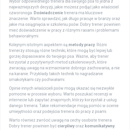
Wybór odpowiedniego trenera dla swojego psa to jedna z
najważniejszych decyzji, jakie możesz podjąć jako właściciel
czworonoga.
Doświadczenie
trenera ma kluczowe
znaczenie. Warto sprawdzić, jak długo pracuje w branży oraz
jakie ma osiągnięcia w szkoleniu psów. Dobry trener powinien
mieć doświadczenie w pracy z różnymi rasami i problemami
behawioralnymi.
Kolejnym istotnym aspektem są
metody pracy
. Różni
trenerzy stosują różne techniki, które mogą być lepiej lub
gorzej dopasowane do twojego psa. Ważne, aby trener
korzystał z pozytywnych metod szkoleniowych, które
zwracają uwagę na wzmacnianie dobrego zachowania, a nie
na karanie. Przykłady takich technik to nagradzanie
smakołykami czy pochwałami.
Opinie innych właścicieli psów mogą okazać się niezwykle
pomocne w procesie wyboru. Warto poszukać recenzji w
internecie lub zapytać znajomych, którzy korzystali z usług
danego trenera. Takie rekomendacje mogą pomóc w ocenie
umiejętności oraz podejścia trenera do pracy z psami.
Warto również zwrócić uwagę na cechy osobiste trenera.
Dobry trener powinien być
cierpliwy
oraz
komunikatywny
.