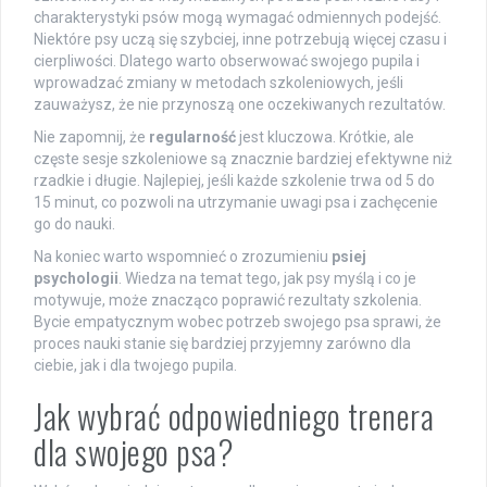
charakterystyki psów mogą wymagać odmiennych podejść.
Niektóre psy uczą się szybciej, inne potrzebują więcej czasu i
cierpliwości. Dlatego warto obserwować swojego pupila i
wprowadzać zmiany w metodach szkoleniowych, jeśli
zauważysz, że nie przynoszą one oczekiwanych rezultatów.
Nie zapomnij, że
regularność
jest kluczowa. Krótkie, ale
częste sesje szkoleniowe są znacznie bardziej efektywne niż
rzadkie i długie. Najlepiej, jeśli każde szkolenie trwa od 5 do
15 minut, co pozwoli na utrzymanie uwagi psa i zachęcenie
go do nauki.
Na koniec warto wspomnieć o zrozumieniu
psiej
psychologii
. Wiedza na temat tego, jak psy myślą i co je
motywuje, może znacząco poprawić rezultaty szkolenia.
Bycie empatycznym wobec potrzeb swojego psa sprawi, że
proces nauki stanie się bardziej przyjemny zarówno dla
ciebie, jak i dla twojego pupila.
Jak wybrać odpowiedniego trenera
dla swojego psa?