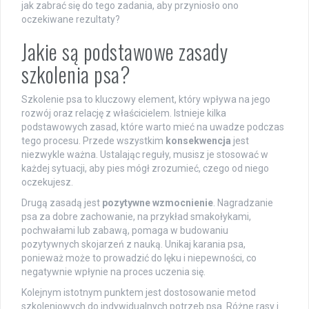
jak zabrać się do tego zadania, aby przyniosło ono
oczekiwane rezultaty?
Jakie są podstawowe zasady
szkolenia psa?
Szkolenie psa to kluczowy element, który wpływa na jego
rozwój oraz relację z właścicielem. Istnieje kilka
podstawowych zasad, które warto mieć na uwadze podczas
tego procesu. Przede wszystkim
konsekwencja
jest
niezwykle ważna. Ustalając reguły, musisz je stosować w
każdej sytuacji, aby pies mógł zrozumieć, czego od niego
oczekujesz.
Drugą zasadą jest
pozytywne wzmocnienie
. Nagradzanie
psa za dobre zachowanie, na przykład smakołykami,
pochwałami lub zabawą, pomaga w budowaniu
pozytywnych skojarzeń z nauką. Unikaj karania psa,
ponieważ może to prowadzić do lęku i niepewności, co
negatywnie wpłynie na proces uczenia się.
Kolejnym istotnym punktem jest dostosowanie metod
szkoleniowych do indywidualnych potrzeb psa. Różne rasy i