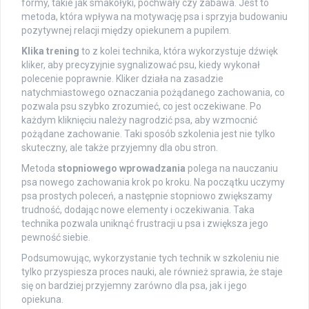
formy, takie jak smakołyki, pochwały czy zabawa. Jest to
metoda, która wpływa na motywację psa i sprzyja budowaniu
pozytywnej relacji między opiekunem a pupilem.
Klika trening
to z kolei technika, która wykorzystuje dźwięk
kliker, aby precyzyjnie sygnalizować psu, kiedy wykonał
polecenie poprawnie. Kliker działa na zasadzie
natychmiastowego oznaczania pożądanego zachowania, co
pozwala psu szybko zrozumieć, co jest oczekiwane. Po
każdym kliknięciu należy nagrodzić psa, aby wzmocnić
pożądane zachowanie. Taki sposób szkolenia jest nie tylko
skuteczny, ale także przyjemny dla obu stron.
Metoda
stopniowego wprowadzania
polega na nauczaniu
psa nowego zachowania krok po kroku. Na początku uczymy
psa prostych poleceń, a następnie stopniowo zwiększamy
trudność, dodając nowe elementy i oczekiwania. Taka
technika pozwala uniknąć frustracji u psa i zwiększa jego
pewność siebie.
Podsumowując, wykorzystanie tych technik w szkoleniu nie
tylko przyspiesza proces nauki, ale również sprawia, że staje
się on bardziej przyjemny zarówno dla psa, jak i jego
opiekuna.