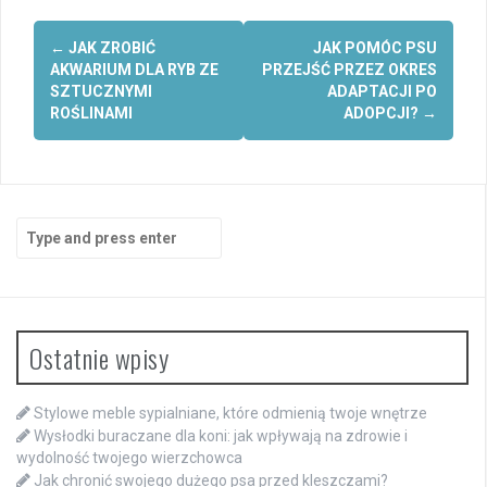
Post
←
JAK ZROBIĆ
JAK POMÓC PSU
navigation
AKWARIUM DLA RYB ZE
PRZEJŚĆ PRZEZ OKRES
SZTUCZNYMI
ADAPTACJI PO
ROŚLINAMI
ADOPCJI?
→
Search
for:
Ostatnie wpisy
Stylowe meble sypialniane, które odmienią twoje wnętrze
Wysłodki buraczane dla koni: jak wpływają na zdrowie i
wydolność twojego wierzchowca
Jak chronić swojego dużego psa przed kleszczami?