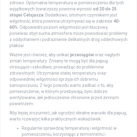
zdrowo. Optymalna temperatura w pomieszczeniu dla tych
wyjątkowych towarzyszy powinna wynosić
od 20 do 25
stopni Celsjusza
. Dodatkowo, istotnym czynnikiem jest
wilgotność, która powinna utrzymywać się w zakresie
40-
60%
. Odpowiedni poziom wilgotności jest kluczowy,
ponieważ zbyt sucha atmosfera może powodować problemy
z oddychaniem i podrażnienie delikatnych dróg oddechowych
ptaków.
Ważne jest również, aby unikać
przeciągów
oraz nagłych
zmian temperatury. Zmiany te mogą być dla papug
stresujące i szkodliwe, prowadząc do problemów
zdrowotnych. Utrzymanie stałej temperatury oraz
odpowiedniej wilgotności sprzyja ich dobremu
samopoczuciu. Z tego powodu warto zadbać o to, aby
pomieszczenie, w którym przebywają, było dobrze
wentylowane, ale jednocześnie chronione przed zimnym
powietrzem.
Aby lepiej zrozumieć, jak ogrodzić idealne warunki dla papug,
warto rozważyć kilka praktycznych wskazówek:
Regularnie sprawdzaj temperaturę i wilgotność w
pomieszczeniu, korzystając z termometru i