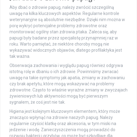
Aby dbać o zdrowie papug, należy zwrócić szczególną
uwagę na kilka kluczowych aspektów. Regularne kontrole
weterynaryjne są absolutnie niezbędne. Dzięki nim można w
porę wykryć potencjalne problemy zdrowotne oraz
monitorować ogólny stan zdrowia ptaka. Zaleca się, aby
papugi były badane przez specjalistę przynajmniej raz w
roku. Warto pamiętać, że niektóre choroby mogą nie
wykazywać widocznych objawów, dlatego profilaktyka jest
tak ważna.
Obserwacja zachowania i wyglądu papug również odgrywa
istotną rolę w dbaniu o ich zdrowie. Powinniśmy zwracać
uwagę na takie symptomy jak apatia, zmiany w zachowaniu
czy brak apetytu, które mogą wskazywać na problemy
zdrowotne. Często to właśnie wyraźne zmiany w zwyczajach
żywieniowych lub aktywności mogą być pierwszym
sygnałem, że coś jest nie tak.
Higiena jest kolejnym kluczowym elementem, który może
znacząco wpłynąć na zdrowie naszych papug. Należy
regularnie czyścić klatkę oraz akcesoria, w tym miski na
jedzenie i wodę. Zanieczyszczenia mogą prowadzić do
rozwoju bakterii i grzybów, co może być szkodliwe dla