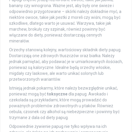
banany czy winogrona. Ważne jest, aby były one świeże i
odpowiednio przygotowane – skórki należy dokładnie myć, a
niektóre owoce, takie jak pestki z moreli czy wiśni, mogą być
szkodliwe, dlatego warto je usuwać. Warzywa, takie jak
marchew, brokuły czy szpinak, również powinny być
włączane do diety, ponieważ dostarczają cennych
minerałów.
Orzechy stanowią kolejny, wartościowy składnik diety papug.
Dostarczają one zdrowych tłuszczów oraz białka. Należy
jednak pamiętać, aby podawać je w umiarkowanych ilościach,
ponieważ są kaloryczne. Idealne będą orzechy włoskie,
migdały czy laskowe, ale warto unikać solonych lub
przetworzonych wariantów.
Istnieją jednak pokarmy, które należy bezwzględnie unikać,
ponieważ mogą być
toksyczne
dla papug. Awokado i
czekolada są przykładami, które mogą prowadzić do
poważnych problemów zdrowotnych u ptaków. Również
cebula, czosnek czy alkohol są niebezpieczne i powinny być
trzymane z dala od diety papug.
Odpowiednie żywienie papug nie tylko wpływa na ich