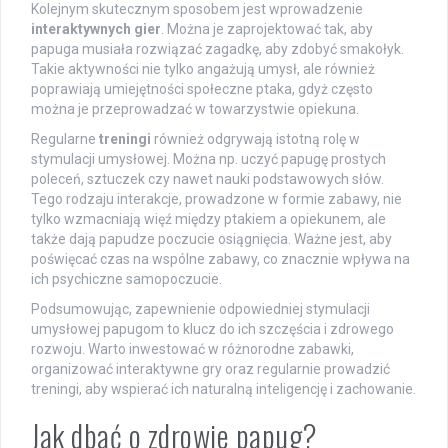
Kolejnym skutecznym sposobem jest wprowadzenie
interaktywnych gier
. Można je zaprojektować tak, aby
papuga musiała rozwiązać zagadkę, aby zdobyć smakołyk.
Takie aktywności nie tylko angażują umysł, ale również
poprawiają umiejętności społeczne ptaka, gdyż często
można je przeprowadzać w towarzystwie opiekuna.
Regularne
treningi
również odgrywają istotną rolę w
stymulacji umysłowej. Można np. uczyć papugę prostych
poleceń, sztuczek czy nawet nauki podstawowych słów.
Tego rodzaju interakcje, prowadzone w formie zabawy, nie
tylko wzmacniają więź między ptakiem a opiekunem, ale
także dają papudze poczucie osiągnięcia. Ważne jest, aby
poświęcać czas na wspólne zabawy, co znacznie wpływa na
ich psychiczne samopoczucie.
Podsumowując, zapewnienie odpowiedniej stymulacji
umysłowej papugom to klucz do ich szczęścia i zdrowego
rozwoju. Warto inwestować w różnorodne zabawki,
organizować interaktywne gry oraz regularnie prowadzić
treningi, aby wspierać ich naturalną inteligencję i zachowanie.
Jak dbać o zdrowie papug?