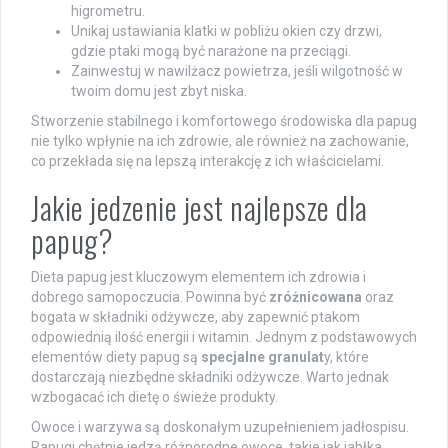
higrometru.
Unikaj ustawiania klatki w pobliżu okien czy drzwi,
gdzie ptaki mogą być narażone na przeciągi.
Zainwestuj w nawilżacz powietrza, jeśli wilgotność w
twoim domu jest zbyt niska.
Stworzenie stabilnego i komfortowego środowiska dla papug
nie tylko wpłynie na ich zdrowie, ale również na zachowanie,
co przekłada się na lepszą interakcję z ich właścicielami.
Jakie jedzenie jest najlepsze dla
papug?
Dieta papug jest kluczowym elementem ich zdrowia i
dobrego samopoczucia. Powinna być
zróżnicowana
oraz
bogata w składniki odżywcze, aby zapewnić ptakom
odpowiednią ilość energii i witamin. Jednym z podstawowych
elementów diety papug są
specjalne granulat
y, które
dostarczają niezbędne składniki odżywcze. Warto jednak
wzbogacać ich dietę o świeże produkty.
Owoce i warzywa są doskonałym uzupełnieniem jadłospisu.
Papugi chętnie jedzą różnorodne owoce, takie jak jabłka,