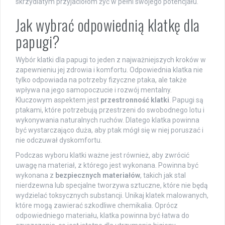
skrzydlatym przyjaciołom żyć w pełni swojego potencjału.
Jak wybrać odpowiednią klatkę dla
papugi?
Wybór klatki dla papugi to jeden z najważniejszych kroków w
zapewnieniu jej zdrowia i komfortu. Odpowiednia klatka nie
tylko odpowiada na potrzeby fizyczne ptaka, ale także
wpływa na jego samopoczucie i rozwój mentalny.
Kluczowym aspektem jest
przestronność klatki
. Papugi są
ptakami, które potrzebują przestrzeni do swobodnego lotu i
wykonywania naturalnych ruchów. Dlatego klatka powinna
być wystarczająco duża, aby ptak mógł się w niej poruszać i
nie odczuwał dyskomfortu.
Podczas wyboru klatki ważne jest również, aby zwrócić
uwagę na materiał, z którego jest wykonana. Powinna być
wykonana z
bezpiecznych materiałów
, takich jak stal
nierdzewna lub specjalne tworzywa sztuczne, które nie będą
wydzielać toksycznych substancji. Unikaj klatek malowanych,
które mogą zawierać szkodliwe chemikalia. Oprócz
odpowiedniego materiału, klatka powinna być łatwa do