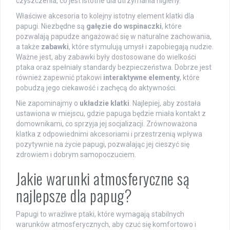
czyszczenia, co jest istotne dla utrzymania higieny.
Właściwe akcesoria to kolejny istotny element klatki dla
papugi. Niezbędne są
gałęzie do wspinaczki
, które
pozwalają papudze angażować się w naturalne zachowania,
a także
zabawki
, które stymulują umysł i zapobiegają nudzie.
Ważne jest, aby zabawki były dostosowane do wielkości
ptaka oraz spełniały standardy bezpieczeństwa. Dobrze jest
również zapewnić ptakowi
interaktywne elementy
, które
pobudzą jego ciekawość i zachęcą do aktywności.
Nie zapominajmy o
układzie klatki
. Najlepiej, aby została
ustawiona w miejscu, gdzie papuga będzie miała kontakt z
domownikami, co sprzyja jej socjalizacji. Zrównoważona
klatka z odpowiednimi akcesoriami i przestrzenią wpływa
pozytywnie na życie papugi, pozwalając jej cieszyć się
zdrowiem i dobrym samopoczuciem.
Jakie warunki atmosferyczne są
najlepsze dla papug?
Papugi to wrażliwe ptaki, które wymagają stabilnych
warunków atmosferycznych, aby czuć się komfortowo i