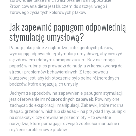
zdrowie, ale także na ich zachowanie i samopoczucie.
Zróżnicowana dieta jest kluczem do szczęśliwego i
zdrowego życia tych kolorowych ptaków.
Jak zapewnić papugom odpowiednią
stymulację umysłową?
Papugi, jako jedne z najbardziej inteligentnych ptaków,
wymagają odpowiedniej stymulacji umysłowej, aby cieszyć
się zdrowiem i dobrym samopoczuciem. Bez niej mogą
popaść w rutynę, co prowadzi do nudy, a w konsekwencji do
stresu i problemów behawioralnych. Z tego powodu
kluczowe jest, aby ich otoczenie było pełne różnorodnych
bodźców, które angażują ich umysły.
Jednym ze sposobów na zapewnienie papugom stymulacji
jest oferowanie im
różnorodnych zabawek
. Powinny one
zachęcać do eksploracji i manipulacji. Zabawki, które można
drapać, grzebać w nich lub składac – na przykład liny, pułapki
na smakołyki czy drewniane przedmioty – to świetne
narzędzia, które pomagają rozwijać zdolności manualne i
myślenie problemowe ptaków.