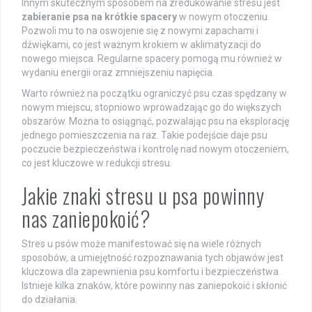
Innym skutecznym sposobem na zredukowanie stresu jest
zabieranie psa na krótkie spacery
w nowym otoczeniu.
Pozwoli mu to na oswojenie się z nowymi zapachami i
dźwiękami, co jest ważnym krokiem w aklimatyzacji do
nowego miejsca. Regularne spacery pomogą mu również w
wydaniu energii oraz zmniejszeniu napięcia.
Warto również na początku ograniczyć psu czas spędzany w
nowym miejscu, stopniowo wprowadzając go do większych
obszarów. Można to osiągnąć, pozwalając psu na eksplorację
jednego pomieszczenia na raz. Takie podejście daje psu
poczucie bezpieczeństwa i kontrolę nad nowym otoczeniem,
co jest kluczowe w redukcji stresu.
Jakie znaki stresu u psa powinny
nas zaniepokoić?
Stres u psów może manifestować się na wiele różnych
sposobów, a umiejętność rozpoznawania tych objawów jest
kluczowa dla zapewnienia psu komfortu i bezpieczeństwa.
Istnieje kilka znaków, które powinny nas zaniepokoić i skłonić
do działania.