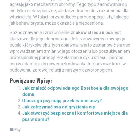
agresję jako mechanizm obronny. Tego typu zachowania są
nie tylko niebezpieczne, ale także trudne do zrozumienia dla
właściciela. W takich przypadkach pomoc specjalisty, takiego
jak behawiorysta, może okazać się nieoceniona.
Rozpoznawanie i zrozumienie
znaków stresu u psa
jest
kluczowe dla jego dobrostanu. Jeśli zauważymy u swojego
pupila którykolwiek z tych objawów, warto zastanowić się nad
wprowadzeniem zmian w jego otoczeniu lub poszukiwaniem
profesjonalnej pomocy. Przełamanie cyklu stresu i pomoc
psu w adaptacji do nowego środowiska to kluczowe kroki w
budowaniu zdrowej relacji z naszym czworonogiem.
Powiązane Wpisy:
Jak znaleźć odpowiedniego Boerboela dla swojego
domu
Dlaczego psy mają przekrwione oczy?
Jak zatrzymać psa od gryzienia cię
Jak stworzyć bezpieczne i komfortowe miejsce dla
psa w domu?
Psy