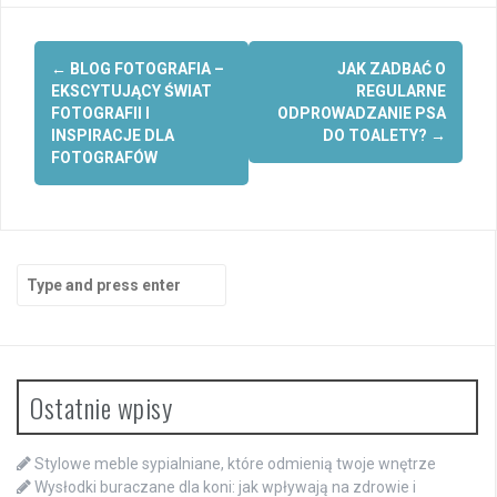
Post
←
BLOG FOTOGRAFIA –
JAK ZADBAĆ O
navigation
EKSCYTUJĄCY ŚWIAT
REGULARNE
FOTOGRAFII I
ODPROWADZANIE PSA
INSPIRACJE DLA
DO TOALETY?
→
FOTOGRAFÓW
Search
for:
Ostatnie wpisy
Stylowe meble sypialniane, które odmienią twoje wnętrze
Wysłodki buraczane dla koni: jak wpływają na zdrowie i