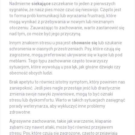
Nadmierne
siekające
szczekanie to jeden z pierwszych
sygnałów, że nasz pies może czuć się nieswojo. Często jest
to forma prób komunikacji lub wyrażania frustracji, które
mogą wynikać z przebywania w nowym lub nieznanym
otoczeniu. Zauważając to zachowanie, warto zastanowić się
nad tym, co może być jego przyczyną.
Innym znakiem stresu u psa jest
chowanie się
lub szukanie
schronienia w ciasnych przestrzeniach. Psy, które czują się
zagrożone, mogą preferować ukrywanie się w kącie lub pod
meblami. Tego typu zachowanie często towarzyszy
sytuacjom, które wywołują u psa lęk, jak głośne dźwięki czy
obecność obcych ludzi.
Brak apetytu to również istotny symptom, który powinien nas
zaniepokoić. Jeśli pies nagle przestaje jeść lub drastycznie
zmienia swoje nawyki żywieniowe, mogą to być oznaki
stresu lub dyskomfortu. Warto w takich sytuacjach zasięgnąć
porady weterynarza, aby wykluczyć inne problemy
zdrowotne.
Agresywne zachowanie, takie jak warczenie, kłapanie
zębami czy nawet ataki, może być również przejawem
stresu. Psy, które czują się zagrożone, często przejawiają