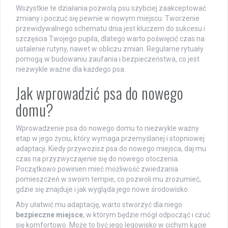
Wszystkie te działania pozwolą psu szybciej zaakceptować
zmiany i poczuć się pewnie w nowym miejscu. Tworzenie
przewidywalnego schematu dnia jest kluczem do sukcesu i
szczęścia Twojego pupila, dlatego warto poświęcić czas na
ustalenie rutyny, nawet w obliczu zmian. Regularne rytuały
pomogą w budowaniu zaufania i bezpieczeństwa, co jest
niezwykle ważne dla każdego psa.
Jak wprowadzić psa do nowego
domu?
Wprowadzenie psa do nowego domu to niezwykle ważny
etap w jego życiu, który wymaga przemyślanej i stopniowej
adaptacji. Kiedy przywozisz psa do nowego miejsca, daj mu
czas na przyzwyczajenie się do nowego otoczenia.
Początkowo powinien mieć możliwość zwiedzania
pomieszczeń w swoim tempie, co pozwoli mu zrozumieć,
gdzie się znajduje i jak wygląda jego nowe środowisko.
Aby ułatwić mu adaptację, warto stworzyć dla niego
bezpieczne miejsce
, w którym będzie mógł odpocząć i czuć
się komfortowo. Może to być jego legowisko w cichym kącie