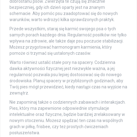
dobrostanu psów. Zwierzęta te czują się znacznie
bezpieczniej, gdy ich dzień oparty jest na znanym
schemacie. Aby pomóc psu zaadoptować się do nowych
warunków, warto wdrożyć kilka sprawdzonych praktyk.
Przede wszystkim, staraj się karmić swojego psa o tych
samych porach każdego dnia. Regularność posiłków nie tylko
wpływa na zdrowie, ale także daje psu poczucie stabilizacji.
Możesz przygotować harmonogram karmienia, który
pomoże ci trzymać się ustalonych czasów.
Warto również ustalić stałe pory na spacery. Codzienna
dawka aktywności fizycznej jest niezwykle ważna, a jej
regularność pozwala psu lepiej dostosować się do nowego
środowiska. Planuj spacery w przybliżonych godzinach, aby
Twój pies mógł przewidzieć, kiedy nastąpi czas na wyjście na
zewnątrz.
Nie zapominaj także o codziennych zabawach i interakcjach.
Pies, który ma zapewnione odpowiednie stymulacje
intelektualne oraz fizyczne, będzie bardziej zrelaksowany w
nowym otoczeniu. Możesz spędzać ten czas na wspólnych
grach w piłkę, frisbee, czy też prostych ćwiczeniach
posłuszeństwa.