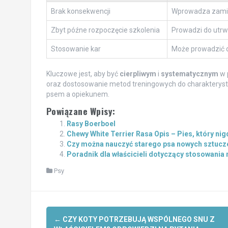
Brak konsekwencji
Wprowadza zamies
Zbyt późne rozpoczęcie szkolenia
Prowadzi do utrw
Stosowanie kar
Może prowadzić d
Kluczowe jest, aby być
cierpliwym
i
systematycznym
w p
oraz dostosowanie metod treningowych do charakterysty
psem a opiekunem.
Powiązane Wpisy:
Rasy Boerboel
Chewy White Terrier Rasa Opis – Pies, który nig
Czy można nauczyć starego psa nowych sztucze
Poradnik dla właścicieli dotyczący stosowani
Psy
Post
←
CZY KOTY POTRZEBUJĄ WSPÓLNEGO SNU Z