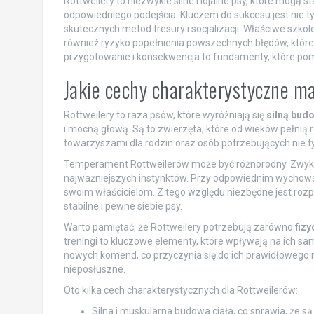
Rottweilery to niezwykle silne i lojalne psy, które mog
odpowiedniego podejścia. Kluczem do sukcesu jest nie ty
skutecznych metod tresury i socjalizacji. Właściwe szko
również ryzyko popełnienia powszechnych błędów, któr
przygotowanie i konsekwencja to fundamenty, które po
Jakie cechy charakterystyczne m
Rottweilery to raza psów, które wyróżniają się
silną budo
i mocną głową. Są to zwierzęta, które od wieków pełnią r
towarzyszami dla rodzin oraz osób potrzebujących nie tyl
Temperament Rottweilerów może być różnorodny. Zwyk
najważniejszych instynktów. Przy odpowiednim wychowani
swoim właścicielom. Z tego względu niezbędne jest rozp
stabilne i pewne siebie psy.
Warto pamiętać, że Rottweilery potrzebują zarówno
fizy
treningi to kluczowe elementy, które wpływają na ich 
nowych komend, co przyczynia się do ich prawidłowego 
nieposłuszne.
Oto kilka cech charakterystycznych dla Rottweilerów:
Silna i muskularna budowa ciała, co sprawia, że są 