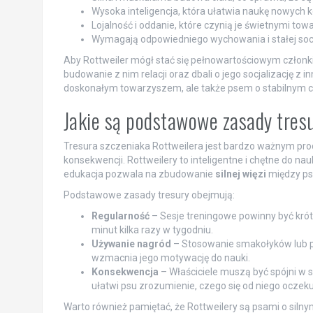
Wysoka inteligencja, która ułatwia naukę nowych k
Lojalność i oddanie, które czynią je świetnymi to
Wymagają odpowiedniego wychowania i stałej socja
Aby Rottweiler mógł stać się pełnowartościowym członkie
budowanie z nim relacji oraz dbali o jego socjalizację z 
doskonałym towarzyszem, ale także psem o stabilnym c
Jakie są podstawowe zasady tres
Tresura szczeniaka Rottweilera jest bardzo ważnym proc
konsekwencji. Rottweilery to inteligentne i chętne do nau
edukacja pozwala na zbudowanie
silnej więzi
między pse
Podstawowe zasady tresury obejmują:
Regularność
– Sesje treningowe powinny być krótk
minut kilka razy w tygodniu.
Używanie nagród
– Stosowanie smakołyków lub p
wzmacnia jego motywację do nauki.
Konsekwencja
– Właściciele muszą być spójni w 
ułatwi psu zrozumienie, czego się od niego oczeku
Warto również pamiętać, że Rottweilery są psami o silnym