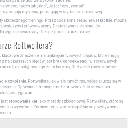
ału dla psa, że dobrze wykonał zadanie.
omend, takich jak „siad”, „leżeć” czy „zostań”.
e wymagają myślenia, pomagają w stymulacji umysłowej.
y skutecznego treningu. Przez codzienne sesje, nawet krótkie, można
iej posłuszny i zrównoważony. Dostosowanie treningu do
a jego sukcesu i satysfakcji z procesu uczenia się.
surze Rottweilera?
w, kluczowe znaczenie ma uniknięcie typowych błędów, które mogą
 z najczęstszych błędów jest
brak konsekwencji
w stosowanych
 na coś, a następnego go za to karcimy, Rottweiler może stać się
cie szkolenia
. Rottweilere, jak wiele innych ras, najlepiej uczą się w
adczenia. Opóźnianie treningu może prowadzić do utrwalenia
óźniej skorygować.
 jest
stosowanie kar
jako metody szkoleniowej. Rottweilery, które są
ywne lub wycofane. Zamiast tego, warto skupić się na pozytywnym
cenia.