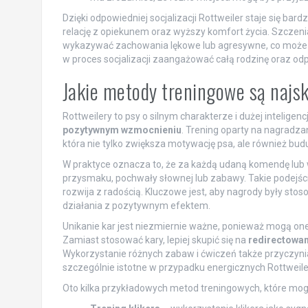
Dzięki odpowiedniej socjalizacji Rottweiler staje się ba
relację z opiekunem oraz wyższy komfort życia. Szczenia
wykazywać zachowania lękowe lub agresywne, co może p
w proces socjalizacji zaangażować całą rodzinę oraz od
Jakie metody treningowe są najsk
Rottweilery to psy o silnym charakterze i dużej intelige
pozytywnym wzmocnieniu
. Trening oparty na nagradza
która nie tylko zwiększa motywację psa, ale również bu
W praktyce oznacza to, że za każdą udaną komendę lub
przysmaku, pochwały słownej lub zabawy. Takie podejście
rozwija z radością. Kluczowe jest, aby nagrody były st
działania z pozytywnym efektem.
Unikanie kar jest niezmiernie ważne, ponieważ mogą one
Zamiast stosować kary, lepiej skupić się na
redirectowan
Wykorzystanie różnych zabaw i ćwiczeń także przyczynia
szczególnie istotne w przypadku energicznych Rottweil
Oto kilka przykładowych metod treningowych, które mog