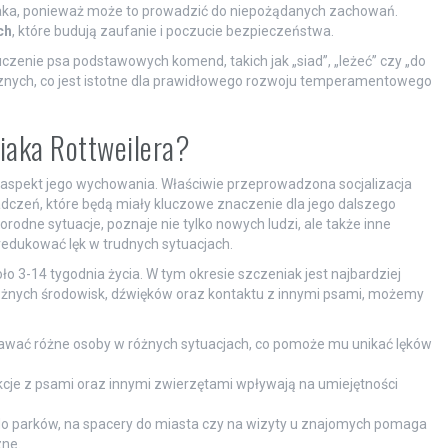
iaka, ponieważ może to prowadzić do niepożądanych zachowań.
ch
, które budują zaufanie i poczucie bezpieczeństwa.
zenie psa podstawowych komend, takich jak „siad”, „leżeć” czy „do
ecznych, co jest istotne dla prawidłowego rozwoju temperamentowego
niaka Rottweilera?
ny aspekt jego wychowania. Właściwie przeprowadzona socjalizacja
zeń, które będą miały kluczowe znaczenie dla jego dalszego
odne sytuacje, poznaje nie tylko nowych ludzi, ale także inne
redukować lęk w trudnych sytuacjach.
ło 3-14 tygodnia życia. W tym okresie szczeniak jest najbardziej
żnych środowisk, dźwięków oraz kontaktu z innymi psami, możemy
awać różne osoby w różnych sytuacjach, co pomoże mu unikać lęków
kcje z psami oraz innymi zwierzętami wpływają na umiejętności
do parków, na spacery do miasta czy na wizyty u znajomych pomaga
zne.