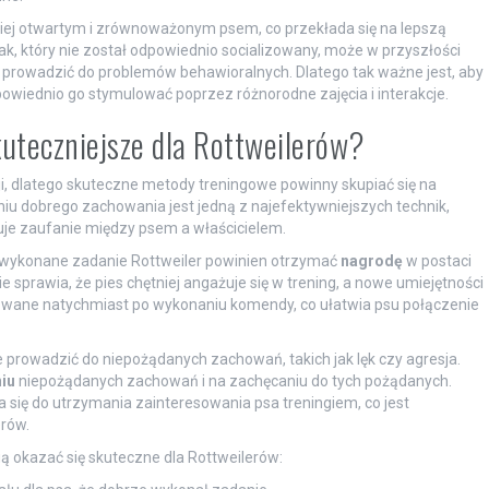
rdziej otwartym i zrównoważonym psem, co przekłada się na lepszą
k, który nie został odpowiednio socializowany, może w przyszłości
rowadzić do problemów behawioralnych. Dlatego tak ważne jest, aby
powiednio go stymulować poprzez różnorodne zajęcia i interakcje.
uteczniejsze dla Rottweilerów?
ncji, dlatego skuteczne metody treningowe powinny skupiać się na
niu dobrego zachowania jest jedną z najefektywniejszych technik,
duje zaufanie między psem a właścicielem.
 wykonane zadanie Rottweiler powinien otrzymać
nagrodę
w postaci
 sprawia, że pies chętniej angażuje się w trening, a nowe umiejętności
osowane natychmiast po wykonaniu komendy, co ułatwia psu połączenie
 prowadzić do niepożądanych zachowań, takich jak lęk czy agresja.
iu
niepożądanych zachowań i na zachęcaniu do tych pożądanych.
 się do utrzymania zainteresowania psa treningiem, co jest
erów.
ą okazać się skuteczne dla Rottweilerów: