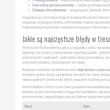
Trening klikera
– wykorzystanie klikera jako sygn
Ćwiczenia posłuszeństwa
– nauka podstawowych k
Zabawy interaktywne
– angażujące zabawki, któr
Regularność i konsekwencja to kolejne kluczowe element
osiągnąć znaczące efekty, a Rottweiler stanie się bardz
indywidualnych potrzeb i osobowości psa jest kluczowe dl
Jakie są najczęstsze błędy w tre
W tresurze Rottweilerów, jak w przypadku wielu ras psó
wpłynąć na rozwój i zachowanie naszego pupila. Jednym
poleceniach i reakcjach. Jeśli jeden dzień pozwalamy psu
zdezorientowany i zniechęcony do nauki.
Kolejnym istotnym problemem jest
zbyt późne rozpoczę
młodym wieku, kiedy są bardziej otwarte na nowe doświ
niepożądanych zachowań, które znacznie trudniej jest p
Innym błędem, który może mieć poważne konsekwencje,
karane za złe zachowanie, mogą stać się lękliwe, agres
wzmocnieniu, nagradzając psa za dobrze wykonane pole
Błąd
Opis