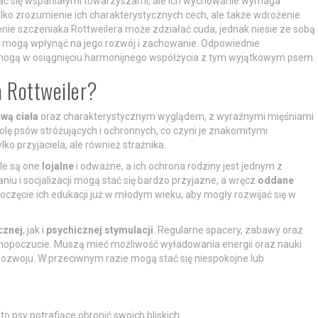
ą stać się wspaniałymi towarzyszami, ale ich wychowanie wymaga
lko zrozumienie ich charakterystycznych cech, ale także wdrożenie
lenie szczeniaka Rottweilera może zdziałać cuda, jednak niesie ze sobą
e mogą wpłynąć na jego rozwój i zachowanie. Odpowiednie
mogą w osiągnięciu harmonijnego współżycia z tym wyjątkowym psem.
a Rottweiler?
wą ciała
oraz charakterystycznym wyglądem, z wyraźnymi mięśniami
olę psów stróżujących i ochronnych, co czyni je znakomitymi
ko przyjaciela, ale również strażnika.
le są one
lojalne
i odważne, a ich ochrona rodziny jest jednym z
u i socjalizacji mogą stać się bardzo przyjazne, a wręcz
oddane
oczęcie ich edukacji już w młodym wieku, aby mogły rozwijać się w
cznej
, jak i
psychicznej stymulacji
. Regularne spacery, zabawy oraz
samopoczucie. Muszą mieć możliwość wyładowania energii oraz nauki
rozwoju. W przeciwnym razie mogą stać się niespokojne lub
to psy potrafiące obronić swoich bliskich.