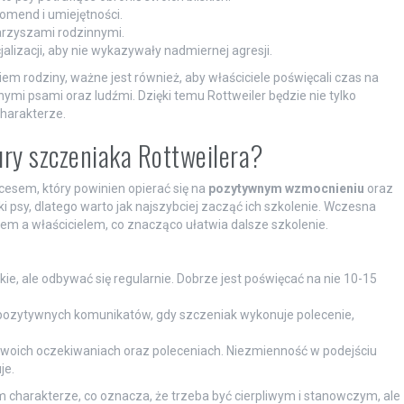
omend i umiejętności.
warzyszami rodzinnymi.
lizacji, aby nie wykazywały nadmiernej agresji.
m rodziny, ważne jest również, aby właściciele poświęcali czas na
innymi psami oraz ludźmi. Dzięki temu Rottweiler będzie nie tylko
harakterze.
ury szczeniaka Rottweilera?
esem, który powinien opierać się na
pozytywnym wzmocnieniu
oraz
ki psy, dlatego warto jak najszybciej zacząć ich szkolenie. Wczesna
m a właścicielem, co znacząco ułatwia dalsze szkolenie.
ie, ale odbywać się regularnie. Dobrze jest poświęcać na nie 10-15
ozytywnych komunikatów, gdy szczeniak wykonuje polecenie,
swoich oczekiwaniach oraz poleceniach. Niezmienność w podejściu
je.
 charakterze, co oznacza, że ​​trzeba być cierpliwym i stanowczym, ale