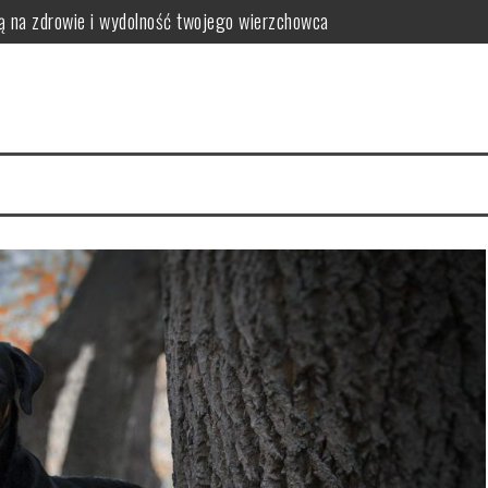
eszczami?
krów i opasów
ne dla koni z problemami metabolicznymi
, którego warto poznać
ą twoje wnętrze