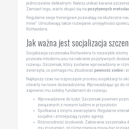
jednocześnie delikatnym. Należy unikać karania szczen
Zamiast tego, warto skupić się na
pozytywnych metoda
Regularne sesje treningowe pozwalają na skuteczne nauc
mnie”. Umożliwiają także rozwijanie umiejętności społ
Rottweilera.
Jak ważna jest socjalizacja szcze
Socjalizacja szczeniaka Rottweilera to niezwykle istot
pozwala młodemu psu na nabranie pozytywnych doświadc
rozwoju. Szczeniak, który zostanie wprowadzony w różnor
zwierzęta, co pomaga mu zbudować
pewność siebie
i z
Najlepszy czas na rozpoczęcie procesu socjalizacji to oko
otwarty na nowe doświadczenia. Wprowadzając go do ró
zapewnić mu solidny fundament do rozwoju.
Wprowadzenie do ludzi: Szczeniak powinien pozn
związanych z nowymi ludźmi w przyszłości.
Spotkania z innymi zwierzętami: Regularne intera
socjalne i zmniejszają ryzyko agresji.
Różnorodność środowisk: Zabieranie szczeniaka 
mu zrozumieć, że różne miejsca mogą być przyja