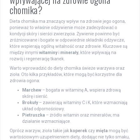
chomika?
Dieta chomika ma znaczący wpływ na zdrowie jego ogona,
ponieważ to właśnie odżywienie może zadecydować o
kondycji skóry i sierści zwierzęcia. Żywienie powinno być
zróżnicowane i bogate w odpowiednie składniki odżywcze,
które wspierają ogólną witalność oraz zdrowie. Kluczowe są
między innymi
witaminy
i
minerały
, które wpływają na
rozwój i regenerację tkanek.
Warto wprowadzić do diety chomika świeże warzywa oraz
zioła. Oto kilka przykładów, które mogą być korzystne dla
zdrowia ogona:
Marchew
– bogata w witaminę A, wspiera zdrową
skórę i sierść.
Brokuły
– zawierają witaminy C i K, które wzmacniają
układ odpornościowy.
Pietruszka
– źródło witamin oraz minerałów, ma
działanie wzmacniające.
Oprócz warzyw, zioła takie jak
koperek
czy
mięta
mogą być
wartościowym uzupełnieniem diety, dodając nie tylko smaku,