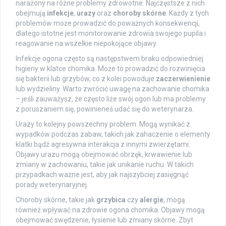
narażony na różne problemy zdrowotne. Najczęstsze z nich
obejmują
infekcje
,
urazy
oraz
choroby skórne
. Każdy z tych
problemów może prowadzić do poważnych konsekwencji,
dlatego istotne jest monitorowanie zdrowia swojego pupila i
reagowanie na wszelkie niepokojące objawy.
Infekcje ogona często są następstwem braku odpowiedniej
higieny w klatce chomika. Może to prowadzić do rozwinięcia
się bakterii lub grzybów, co z kolei powoduje
zaczerwienienie
lub wydzieliny. Warto zwrócić uwagę na zachowanie chomika
– jeśli zauważysz, że często liże swój ogon lub ma problemy
z poruszaniem się, powinieneś udać się do weterynarza.
Urazy to kolejny powszechny problem. Mogą wynikać z
wypadków podczas zabaw, takich jak zahaczenie o elementy
klatki bądź agresywna interakcja z innymi zwierzętami.
Objawy urazu mogą obejmować obrzęk, krwawienie lub
zmiany w zachowaniu, takie jak unikanie ruchu. W takich
przypadkach ważne jest, aby jak najszybciej zasięgnąć
porady weterynaryjnej.
Choroby skórne, takie jak
grzybica
czy
alergie
, mogą
również wpływać na zdrowie ogona chomika. Objawy mogą
obejmować swędzenie, łysienie lub zmiany skórne. Zbyt