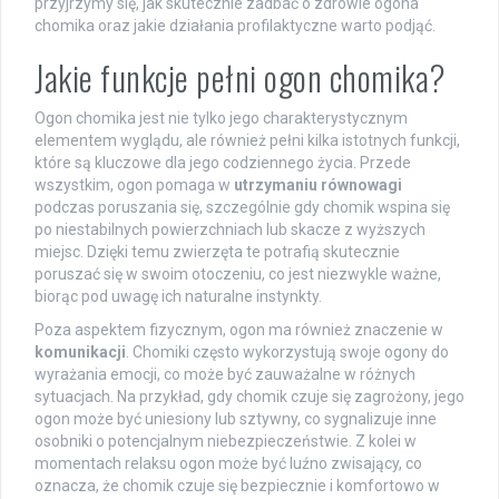
przyjrzymy się, jak skutecznie zadbać o zdrowie ogona
chomika oraz jakie działania profilaktyczne warto podjąć.
Jakie funkcje pełni ogon chomika?
Ogon chomika jest nie tylko jego charakterystycznym
elementem wyglądu, ale również pełni kilka istotnych funkcji,
które są kluczowe dla jego codziennego życia. Przede
wszystkim, ogon pomaga w
utrzymaniu równowagi
podczas poruszania się, szczególnie gdy chomik wspina się
po niestabilnych powierzchniach lub skacze z wyższych
miejsc. Dzięki temu zwierzęta te potrafią skutecznie
poruszać się w swoim otoczeniu, co jest niezwykle ważne,
biorąc pod uwagę ich naturalne instynkty.
Poza aspektem fizycznym, ogon ma również znaczenie w
komunikacji
. Chomiki często wykorzystują swoje ogony do
wyrażania emocji, co może być zauważalne w różnych
sytuacjach. Na przykład, gdy chomik czuje się zagrożony, jego
ogon może być uniesiony lub sztywny, co sygnalizuje inne
osobniki o potencjalnym niebezpieczeństwie. Z kolei w
momentach relaksu ogon może być luźno zwisający, co
oznacza, że chomik czuje się bezpiecznie i komfortowo w