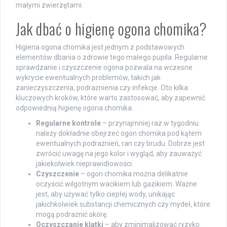
małymi zwierzętami.
Jak dbać o higienę ogona chomika?
Higiena ogona chomika jest jednym z podstawowych
elementów dbania o zdrowie tego małego pupila. Regularne
sprawdzanie i czyszczenie ogona pozwala na wczesne
wykrycie ewentualnych problemów, takich jak
zanieczyszczenia, podrażnienia czy infekcje. Oto kilka
kluczowych kroków, które warto zastosować, aby zapewnić
odpowiednią higienę ogona chomika:
Regularne kontrole
– przynajmniej raz w tygodniu
należy dokładnie obejrzeć ogon chomika pod kątem
ewentualnych podrażnień, ran czy brudu. Dobrze jest
zwrócić uwagę na jego kolor i wygląd, aby zauważyć
jakiekolwiek nieprawidłowości.
Czyszczenie
– ogon chomika można delikatnie
oczyścić wilgotnym wacikiem lub gazikiem. Ważne
jest, aby używać tylko ciepłej wody, unikając
jakichkolwiek substancji chemicznych czy mydeł, które
mogą podrażnić skórę.
Oczyszczanie klatki
– aby zminimalizować ryzyko