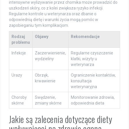
intensywne wylizywanie przez chomika może prowadzić do
uszkodzeń skóry, co z kolei zwiększa ryzyko infekcji.
Regularne kontrole u weterynarza oraz dbanie o
odpowiednią dietę i warunki życia mogą pomóc w
zapobieganiu tym komplikacjom.
Rodzaj
Objawy
Rekomendacje
problemu
Infekcje
Zaczerwienienie,
Regularne czyszczenie
wydzieliny
klatki, wizyty u
weterynarza
Urazy
Obrzęk,
Ograniczenie kontaktów,
krwawienie
konsultacja
weterynaryjna
Choroby
Swędzenie,
Monitorowanie zdrowia,
skórne
zmiany skórne
odpowiednia dieta
Jakie są zalecenia dotyczące diety
wpływającej na zdrowie ogona