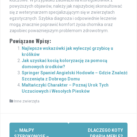
kluczowe. W przypadku zauważenia któregokolwiek z
powyższych objawów, należy jak najszybciej skonsultować
się z weterynarzem specjalizującym się w zwierzętach
egzotycznych. Szybka diagnoza i odpowiednie leczenie
mogą znacznie poprawić komfort życia chomika oraz
zapobiec poważniejszym problemom zdrowotnym.
Powiązane Wpisy:
Najlepsze wskazówki jak wyleczyć grzybicę u
królików
Jak uzyskać kocią koloryzację za pomocą
domowych środków?
Springer Spaniel Angielski Hodowle – Gdzie Znaleźć
Szczenięta z Dobrego Domu
Maltańczyki Charakter – Poznaj Urok Tych
Uczuciowych i Wesołych Piesków
Inne zwierzęta
Post
←
MAŁPY
DLACZEGO KOTY
SZEROKONOSE –
DRAPIĄ MEBLE?