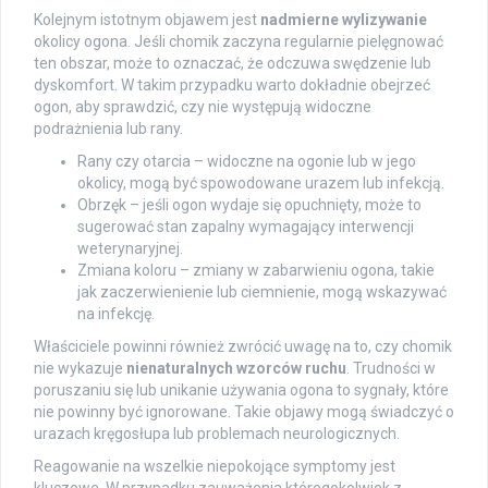
Kolejnym istotnym objawem jest
nadmierne wylizywanie
okolicy ogona. Jeśli chomik zaczyna regularnie pielęgnować
ten obszar, może to oznaczać, że odczuwa swędzenie lub
dyskomfort. W takim przypadku warto dokładnie obejrzeć
ogon, aby sprawdzić, czy nie występują widoczne
podrażnienia lub rany.
Rany czy otarcia – widoczne na ogonie lub w jego
okolicy, mogą być spowodowane urazem lub infekcją.
Obrzęk – jeśli ogon wydaje się opuchnięty, może to
sugerować stan zapalny wymagający interwencji
weterynaryjnej.
Zmiana koloru – zmiany w zabarwieniu ogona, takie
jak zaczerwienienie lub ciemnienie, mogą wskazywać
na infekcję.
Właściciele powinni również zwrócić uwagę na to, czy chomik
nie wykazuje
nienaturalnych wzorców ruchu
. Trudności w
poruszaniu się lub unikanie używania ogona to sygnały, które
nie powinny być ignorowane. Takie objawy mogą świadczyć o
urazach kręgosłupa lub problemach neurologicznych.
Reagowanie na wszelkie niepokojące symptomy jest