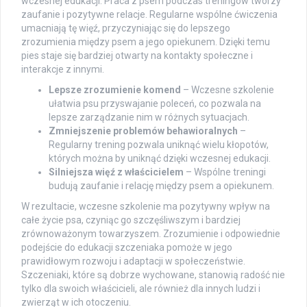
wczesnej edukacji. Praca z psem podczas treningów tworzy
zaufanie i pozytywne relacje. Regularne wspólne ćwiczenia
umacniają tę więź, przyczyniając się do lepszego
zrozumienia między psem a jego opiekunem. Dzięki temu
pies staje się bardziej otwarty na kontakty społeczne i
interakcje z innymi.
Lepsze zrozumienie komend
– Wczesne szkolenie
ułatwia psu przyswajanie poleceń, co pozwala na
lepsze zarządzanie nim w różnych sytuacjach.
Zmniejszenie problemów behawioralnych
–
Regularny trening pozwala uniknąć wielu kłopotów,
których można by uniknąć dzięki wczesnej edukacji.
Silniejsza więź z właścicielem
– Wspólne treningi
budują zaufanie i relację między psem a opiekunem.
W rezultacie, wczesne szkolenie ma pozytywny wpływ na
całe życie psa, czyniąc go szczęśliwszym i bardziej
zrównoważonym towarzyszem. Zrozumienie i odpowiednie
podejście do edukacji szczeniaka pomoże w jego
prawidłowym rozwoju i adaptacji w społeczeństwie.
Szczeniaki, które są dobrze wychowane, stanowią radość nie
tylko dla swoich właścicieli, ale również dla innych ludzi i
zwierząt w ich otoczeniu.