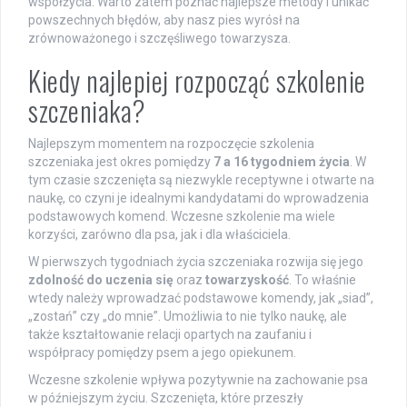
współżycia. Warto zatem poznać najlepsze metody i unikać
powszechnych błędów, aby nasz pies wyrósł na
zrównoważonego i szczęśliwego towarzysza.
Kiedy najlepiej rozpocząć szkolenie
szczeniaka?
Najlepszym momentem na rozpoczęcie szkolenia
szczeniaka jest okres pomiędzy
7 a 16 tygodniem życia
. W
tym czasie szczenięta są niezwykle receptywne i otwarte na
naukę, co czyni je idealnymi kandydatami do wprowadzenia
podstawowych komend. Wczesne szkolenie ma wiele
korzyści, zarówno dla psa, jak i dla właściciela.
W pierwszych tygodniach życia szczeniaka rozwija się jego
zdolność do uczenia się
oraz
towarzyskość
. To właśnie
wtedy należy wprowadzać podstawowe komendy, jak „siad”,
„zostań” czy „do mnie”. Umożliwia to nie tylko naukę, ale
także kształtowanie relacji opartych na zaufaniu i
współpracy pomiędzy psem a jego opiekunem.
Wczesne szkolenie wpływa pozytywnie na zachowanie psa
w późniejszym życiu. Szczenięta, które przeszły