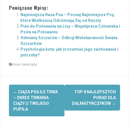
Powiązane Wpisy:
Najmniejsza Rasa Psa – Poznaj Najmniejsze Psy,
które Wielkością Odróżniają Się od Reszty
Pies do Polowania na Lisy – Współpraca Człowieka i
Psów na Polowaniu
Odmiany Szczurów – Odkryj Wielobarwność Świata
Szczurków
Psychologia kota: jak zrozumieć jego zachowanie i
potrzeby?
Inne zwierzęta
Post
←
CIĄŻA PSA ILE TRWA
TOP 8 NAJLEPSZYCH
navigation
– OKRES TRWANIA
PORAD DLA
CIĄŻY U TWOJEGO
DALMATYŃCZYKÓW
→
PUPILA