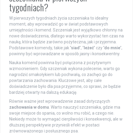
tygodniach?
W pierwszych tygodniach życia szczeniaka to idealny
moment, aby wprowadzić go w świat podstawowych
umiejętności i komend. Szczeniak jest wyjątkowo chłonny na
nowe doświadczenia, dlatego warto wykorzystać ten czas na
naukę, która będzie zarówno pożyteczna, jak i przyjemna.
Podstawowe komendy, takie jak
’siad’
,
’leżeć’
czy
’do mnie’
,
powinny być wprowadzane w sposób jasny i konsekwentny.
Nauka komend powinna być połączona z pozytywnym
wzmocnieniem. Gdy szczeniak wykona polecenie, warto go
nagrodzić smakołykiem lub pochwałą, co zachęci go do
powtarzania zachowania. Kluczowe jest, aby całe
doświadczenie było dla psa przyjemne, co sprawi, że będzie
bardziej otwarty na dalszą edukację.
Równie ważne jest wprowadzenie zasad dotyczących
zachowania w domu
. Warto nauczyć szczeniaka, gdzie ma
swoje miejsce do spania, co wolno mu robić, a czego nie.
Niekiedy może to wymagać cierpliwości i konsekwencji, ale w
dłuższej perspektywie przynieśli efekt w postaci
zrównoważonego i posłusznego psa.