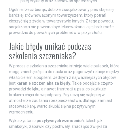
psiej etykiety oraz zachowań społecznych.
Ogólnie rzecz biorąc, dobrze zsocjalizowany pies staje się
bardziej zrównoważonym towarzyszem, który potrafi
cieszyć się z życia w towarzystwie innych. Z tego powodu,
socjalizacja nie powinna być lekceważona, a jej brak może
prowadzić do poważnych problemów w przyszłości.
Jakie błędy unikać podczas
szkolenia szczeniaka?
W procesie szkolenia szczeniaka istnieje wiele pułapek, które
mogą zniechęcić psa do nauki oraz pogorszyć relacje między
właścicielem a pupilem. Jednym z najważniejszych błędów
jest
karanie szczeniaka za błędy
. Takie podejście często
prowadzi do lęku, a nawet frustracji u psa, co skutkuje
brakiem chęci do współpracy. Psy uczą się najlepiej w
atmosferze zaufania i bezpieczeństwa, dlatego zamiast
stosować karę, warto skupić się na pozytywnym
wzmocnieniu.
Wykorzystanie
pozytywnych wzmocnień
, takich jak
smakołyki, zabawki czy pochwały, znacząco zwiększa