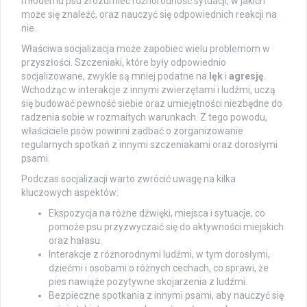
młodemu psu zrozumieć różnorodność sytuacji, w jakich
może się znaleźć, oraz nauczyć się odpowiednich reakcji na
nie.
Właściwa socjalizacja może zapobiec wielu problemom w
przyszłości. Szczeniaki, które były odpowiednio
socjalizowane, zwykle są mniej podatne na
lęk
i
agresję
.
Wchodząc w interakcje z innymi zwierzętami i ludźmi, uczą
się budować pewność siebie oraz umiejętności niezbędne do
radzenia sobie w rozmaitych warunkach. Z tego powodu,
właściciele psów powinni zadbać o zorganizowanie
regularnych spotkań z innymi szczeniakami oraz dorosłymi
psami.
Podczas socjalizacji warto zwrócić uwagę na kilka
kluczowych aspektów:
Ekspozycja na różne dźwięki, miejsca i sytuacje, co
pomoże psu przyzwyczaić się do aktywności miejskich
oraz hałasu.
Interakcje z różnorodnymi ludźmi, w tym dorosłymi,
dziećmi i osobami o różnych cechach, co sprawi, że
pies nawiąże pozytywne skojarzenia z ludźmi.
Bezpieczne spotkania z innymi psami, aby nauczyć się