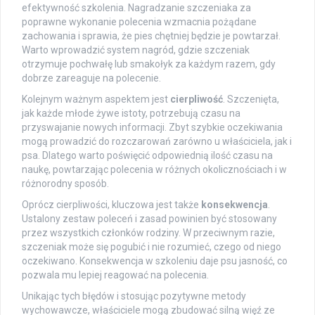
efektywność szkolenia. Nagradzanie szczeniaka za
poprawne wykonanie polecenia wzmacnia pożądane
zachowania i sprawia, że pies chętniej będzie je powtarzał.
Warto wprowadzić system nagród, gdzie szczeniak
otrzymuje pochwałę lub smakołyk za każdym razem, gdy
dobrze zareaguje na polecenie.
Kolejnym ważnym aspektem jest
cierpliwość
. Szczenięta,
jak każde młode żywe istoty, potrzebują czasu na
przyswajanie nowych informacji. Zbyt szybkie oczekiwania
mogą prowadzić do rozczarowań zarówno u właściciela, jak i
psa. Dlatego warto poświęcić odpowiednią ilość czasu na
naukę, powtarzając polecenia w różnych okolicznościach i w
różnorodny sposób.
Oprócz cierpliwości, kluczowa jest także
konsekwencja
.
Ustalony zestaw poleceń i zasad powinien być stosowany
przez wszystkich członków rodziny. W przeciwnym razie,
szczeniak może się pogubić i nie rozumieć, czego od niego
oczekiwano. Konsekwencja w szkoleniu daje psu jasność, co
pozwala mu lepiej reagować na polecenia.
Unikając tych błędów i stosując pozytywne metody
wychowawcze, właściciele mogą zbudować silną więź ze