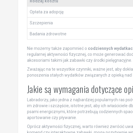
Rodzaj kosztu
Opłata za adopcję
Szczepienia
Badania zdrowotne
Nie możemy także zapomnieć o
codziennych wydatkac
regularnej aktywności fizycznej, co może generować d
akcesoriami takimi jak zabawki czy środki pielęgnacyjne.
Zważając na te wszystkie czynniki, ważne jest, aby dok
ponoszenia stałych wydatków związanych z opieką na
Jakie są wymagania dotyczące op
Labradorzy, jako jedna z najbardziej popularnych ras 
im zdrowie i szczęście, istotne jest, aby ich właściciele
psami energicznymi, które potrzebują codziennych space
aportowanie czy pływanie.
Oprócz aktywności fizycznej, warto również zwrócić uw
komend czy interaktywne zabawki, mogą pozytywnie wpł