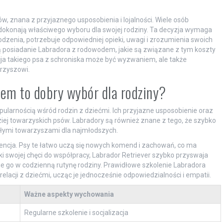
ów, znana z przyjaznego usposobienia i lojalności. Wiele osób
dokonają właściwego wyboru dla swojej rodziny. Ta decyzja wymaga
dzenia, potrzebuje odpowiedniej opieki, uwagi i zrozumienia swoich
sobą posiadanie Labradora z rodowodem, jakie są związane z tym koszty
ja takiego psa z schroniska może być wyzwaniem, ale także
rzyszowi.
dem to dobry wybór dla rodziny?
opularnością wśród rodzin z dziećmi. Ich przyjazne usposobienie oraz
ziej towarzyskich psów. Labradory są również znane z tego, że szybko
nałymi towarzyszami dla najmłodszych.
encja. Psy te łatwo uczą się nowych komend i zachowań, co ma
i swojej chęci do współpracy, Labrador Retriever szybko przyswaja
 go w codzienną rutynę rodziny. Prawidłowe szkolenie Labradora
lacji z dziećmi, ucząc je jednocześnie odpowiedzialności i empatii.
Ważne aspekty wychowania
Regularne szkolenie i socjalizacja