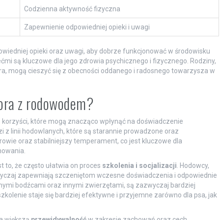
Codzienna aktywność fizyczna
Zapewnienie odpowiedniej opieki i uwagi
wiedniej opieki oraz uwagi, aby dobrze funkcjonować w środowisku
ećmi są kluczowe dla jego zdrowia psychicznego i fizycznego. Rodziny,
a, mogą cieszyć się z obecności oddanego i radosnego towarzysza w
adora z rodowodem?
e korzyści, które mogą znacząco wpłynąć na doświadczenie
 z linii hodowlanych, które są starannie prowadzone oraz
wie oraz stabilniejszy temperament, co jest kluczowe dla
howania.
 to, że często ułatwia on proces
szkolenia i socjalizacji
. Hodowcy,
zwyczaj zapewniają szczeniętom wczesne doświadczenia i odpowiednie
óżnymi bodźcami oraz innymi zwierzętami, są zazwyczaj bardziej
zkolenie staje się bardziej efektywne i przyjemne zarówno dla psa, jak
na większą
przewidywalność
w zakresie zachowań oraz cech