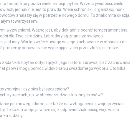
o temat, który budzi wiele emocji i pytań. W rzeczywistości, wielu
wlach, jednak nie jest to prawda. Wiele schronisk i organizacji non-
 powodów znalazły się w potrzebie nowego domu. To znakomita okazja,
onałym towarzyszem.
ymi wyzwaniami. Ważne jest, aby dokładnie ocenić temperament psa
iedni dla Twojej rodziny. Labradory są znane ze swojego
pies jest inny. Warto zwrócić uwagę na jego zachowanie w stosunku do
eć problemy behawioralne wynikające z ich przeszłości, co może
adać kilka pytań dotyczących jego historii, zdrowia oraz zachowania.
mat psów i mogą pomóc w dokonaniu świadomego wyboru. Oto kilka
erynaryjne i czy pies był szczepiony?
ch sytuacjach, np. w obecności dzieci lub innych psów?
danie psu nowego domu, ale także na wzbogacenie swojego życia o
ętaj, że każda adopcja wiąże się z odpowiedzialnością, więc warto
nka rodziny.