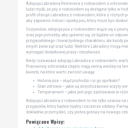
Adopcja Labradora Retrievera z rodowodem z schroniska t
ludzi myśli, że psy z rodowodem są dostępne tylko w hodo
profit oferuje Labradory z rodowodem, które z różnych
aby zapewnić miłość i opiekę psu, który może być dosk
Oczywiście, adopcja psa z rodowodem wiąże się z pewn
oraz jego potrzeby, aby upewnić się, że będzie on odpow
przyjacielskiego i towarzyskiego charakteru, ale każdy 
innych zwierząt oraz ludzi. Niektóre Labradory mogą mi
wymagać dodatkowej pracy i cierpliwości.
Kiedy rozważasz adopcję Labradora z rodowodem, warto z
Pracownicy schroniska często mają cenną wiedzę na te
kwestii, na które warto zwrócić uwagę:
Historia psa – skąd pochodzi i co go spotkało?
Stan zdrowia – jakie są dotychczasowe wizyty wet
Temperament – jakie jest jego zachowanie w różny
Adopcja Labradora z rodowodem to nie tylko szansa na 
przyjaciela, który będzie lojalny i szczerze oddany. Pami
dokładnie przemyśleć, czy jesteś gotowy na nowego czło
Powiązane Wpisy: