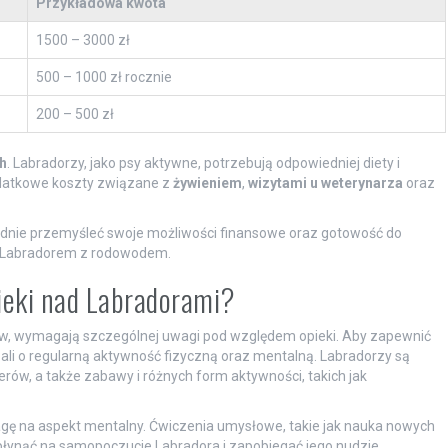
Przykładowa kwota
1500 – 3000 zł
500 – 1000 zł rocznie
200 – 500 zł
h
. Labradorzy, jako psy aktywne, potrzebują odpowiedniej diety i
odatkowe koszty związane z
żywieniem
,
wizytami u weterynarza
oraz
ładnie przemyśleć swoje możliwości finansowe oraz gotowość do
d Labradorem z rodowodem.
ieki nad Labradorami?
psów, wymagają szczególnej uwagi pod względem opieki. Aby zapewnić
 dbali o regularną aktywność fizyczną oraz mentalną. Labradorzy są
rów, a także zabawy i różnych form aktywności, takich jak
agę na aspekt mentalny. Ćwiczenia umysłowe, takie jak nauka nowych
ynąć na samopoczucie Labradora i zapobiegać jego nudzie.