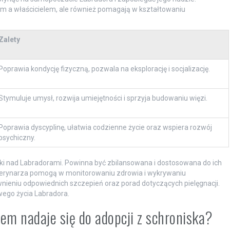
em a właścicielem, ale również pomagają w kształtowaniu
Zalety
Poprawia kondycję fizyczną, pozwala na eksplorację i socjalizację.
Stymuluje umysł, rozwija umiejętności i sprzyja budowaniu więzi.
Poprawia dyscyplinę, ułatwia codzienne życie oraz wspiera rozwój
psychiczny.
i nad Labradorami. Powinna być zbilansowana i dostosowana do ich
terynarza pomogą w monitorowaniu zdrowia i wykrywaniu
ieniu odpowiednich szczepień oraz porad dotyczących pielęgnacji.
iwego życia Labradora.
em nadaje się do adopcji z schroniska?