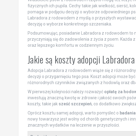
fizycznych ich pupila. Cechy takie jak wielkość, sierść,
pomaga w podjęciu decyzji o wyborze odpowiedniego psa 
Labradora z rodowodem z myślą o przyszłych wystawach
decyzję o wyborze konkretnego szczeniaka.
Podsumowując, posiadanie Labradora z rodowodem to nie 
przyczyniają się do zadowolenia z życia z psem. Każda z
oraz lepszego komfortu w codziennym życiu.
Jakie są koszty adopcji Labrado
Adopcja Labradora z rodowodem wiąże się z różnorodny
decyzji o przygarnięciu tego psa. Koszt adopcji może by
różnorodnych czynników związanych z hodowlą oraz dbał
W pierwszej kolejności należy rozważyć
opłatę za hodo
inwestują znaczną kwotę w zdrowie i jakość swoich psów
koszty, takie jak
sześć szczepień
, co dodatkowo zwiększ
Oprócz kosztu samej adopcji, warto pomyśleć o
badania
nowy towarzysz jest wolny od chorób genetycznych i i
znacznych wydatków na leczenie w przyszłości.