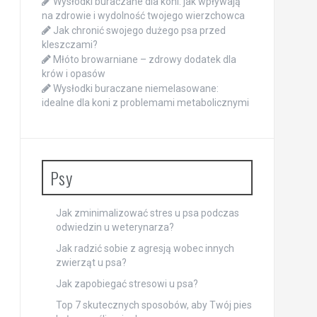
Wysłodki buraczane dla koni: jak wpływają
na zdrowie i wydolność twojego wierzchowca
Jak chronić swojego dużego psa przed
kleszczami?
Młóto browarniane – zdrowy dodatek dla
krów i opasów
Wysłodki buraczane niemelasowane:
idealne dla koni z problemami metabolicznymi
Psy
Jak zminimalizować stres u psa podczas
odwiedzin u weterynarza?
Jak radzić sobie z agresją wobec innych
zwierząt u psa?
Jak zapobiegać stresowi u psa?
Top 7 skutecznych sposobów, aby Twój pies