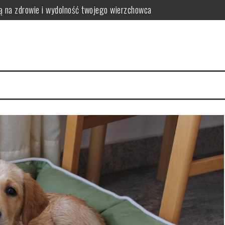
ją na zdrowie i wydolność twojego wierzchowca
eszczami?
krów i opasów
ne dla koni z problemami metabolicznymi
, którego warto poznać
ą twoje wnętrze