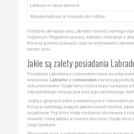
Łatwość w nauce komend
Wysoka lojalność w stosunku do rodziny
Podobnie jak każda rasa, Labrador również wymaga odpo
rodzinnym. Regularne spacery, zabawy i interakcje z dzi
które są gotowe poświęcić czas na wychowanie Labrador
swoim życiu.
Jakie są zalety posiadania Labr
Posiadanie Labradora z rodowodem niesie za sobą wiel
właściciela.
Labrador z rodowodem
zazwyczaj pochodzi
dokumentowane. Dzięki temu można liczyć na lepsze zdro
odpowiedniego rozwoju psa oraz jego późniejszego zac
Jedną z głównych zalet posiadania psa z rodowodem jest
którzy przykładają wagę do jakości swoich miotów, za
socjalizacje. Psy, które miały możliwość obcowania z r
otwarte i mniej lękliwe w nowym otoczeniu. Dzięki temu s
i jego opiekuna.
Właściciele psów z rodowodem często mogą też liczyć 