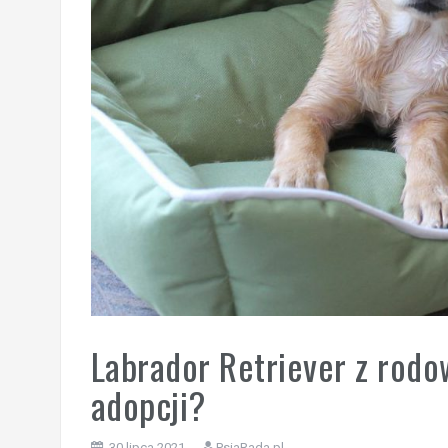
Labrador Retriever z rodo
adopcji?
30 lipca 2021
PsiaRada.pl