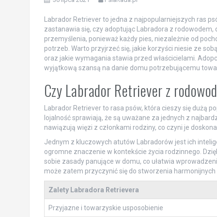
Labrador Retriever to jedna z najpopularniejszych ras ps
zastanawia się, czy adoptując Labradora z rodowodem, 
przemyślenia, ponieważ każdy pies, niezależnie od pocho
potrzeb. Warto przyjrzeć się, jakie korzyści niesie ze 
oraz jakie wymagania stawia przed właścicielami. Adopc
wyjątkową szansą na danie domu potrzebującemu towa
Czy Labrador Retriever z rodowo
Labrador Retriever to rasa psów, która cieszy się dużą p
lojalność sprawiają, że są uważane za jednych z najbard
nawiązują więzi z członkami rodziny, co czyni je dosko
Jednym z kluczowych atutów Labradorów jest ich intelig
ogromne znaczenie w kontekście życia rodzinnego. Dzięk
sobie zasady panujące w domu, co ułatwia wprowadzenie
może zatem przyczynić się do stworzenia harmonijnych re
Zalety Labradora Retrievera
Przyjazne i towarzyskie usposobienie