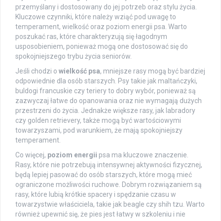
przemyślany i dostosowany do jej potrzeb oraz stylu życia.
Kluczowe czynniki, które należy wziąć pod uwagę to
temperament, wielkość oraz poziom energii psa. Warto
poszukać ras, które charakteryzują się łagodnym
usposobieniem, ponieważ mogą one dostosować się do
spokojniejszego trybu życia seniorów.
Jeśli chodzi o
wielkość psa
, mniejsze rasy mogą być bardziej
odpowiednie dla osób starszych. Psy takie jak maltańczyki,
buldogi francuskie czy teriery to dobry wybór, ponieważ są
zazwyczaj łatwe do opanowania oraz nie wymagają dużych
przestrzeni do życia. Jednakże większe rasy, jak labradory
czy golden retrievery, także mogą być wartościowymi
towarzyszami, pod warunkiem, że mają spokojniejszy
temperament.
Co więcej,
poziom energii
psa ma kluczowe znaczenie.
Rasy, które nie potrzebują intensywnej aktywności fizycznej,
będą lepiej pasować do osób starszych, które mogą mieć
ograniczone możliwości ruchowe. Dobrym rozwiązaniem są
rasy, które lubią krótkie spacery i spędzanie czasu w
towarzystwie właściciela, takie jak beagle czy shih tzu. Warto
również upewnić się, że pies jest łatwy w szkoleniu i nie