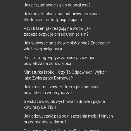
Jak przygotować się do adopcji psa?
Jak radzić sobie z nadpobudliwością psa?
Skuteczne metody uspokajania.
Psy i basen: jak reagują na wodę i jak
zabezpieczyć je przed utonięciem?
Jak wpływać na zdrowie skóry psa? Znaczenie
właściwej pielęgnacji.
Pies a smog: wpływ zanieczyszczenia
powietrza na zdrowie psa.
Miniaturka królik – Czy To Odpowiedni Wybór
jako Zwierzątko Domowe?
Jak zminimalizować stres u psa podczas
odwiedzin u weterynarza?
5 wskazówek jak wychować zdrowe i piękne
koty rasy BRITISH
Jak odzwyczaić psa od niszczenia mebli i innych
przedmiotów w domu?
Czy psy mogą czuć emocje? Tajemnice psiej