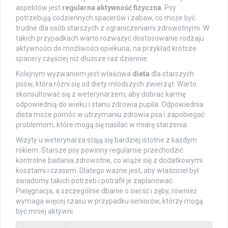
aspektów jest
regularna aktywność fizyczna
. Psy
potrzebują codziennych spacerów i zabaw, co może być
trudne dla osób starszych z ograniczeniami zdrowotnymi. W
takich przypadkach warto rozważyć dostosowanie rodzaju
aktywności do możliwości opiekuna, na przykład krótsze
spacery częściej niż dłuższe raz dziennie.
Kolejnym wyzwaniem jest właściwa
dieta
dla starszych
psów, która różni się od diety młodszych zwierząt. Warto
skonsultować się z weterynarzem, aby dobrać karmę
odpowiednią do wieku i stanu zdrowia pupila. Odpowiednia
dieta może pomóc w utrzymaniu zdrowia psa i zapobiegać
problemom, które mogą się nasilać w miarę starzenia.
Wizyty u weterynarza stają się bardziej istotne z każdym
rokiem. Starsze psy powinny regularnie przechodzić
kontrolne badania zdrowotne, co wiąże się z dodatkowymi
kosztami i czasem. Dlatego ważne jest, aby właściciel był
świadomy takich potrzeb i potrafił je zaplanować.
Pielęgnacja, a szczególnie dbanie o sierść i zęby, również
wymaga więcej czasu w przypadku seniorów, którzy mogą
być mniej aktywni.