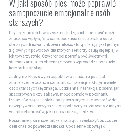
W jaki sposób pies może poprawić
samopoczucie emocjonalne osób
starszych?
Psy są znanymi towarzyszami ludzi, a ich obecność może
znacząco wpłynąć na samopoczucie emocjonalne osób
starszych.
Bezwarunkowa miłość
, którą oferują, jest jednym
z głównych powodów, dla których seniorzy czują się lepiej w
ich towarzystwie. Czworonogi potrafią być świetnymi
słuchaczami, a ich obecność często wprowadza poczucie
komfortu i spokoju.
Jednym z kluczowych aspektów posiadania psa jest
zmniejszenie uczucia samotności i izolacji, z którymi wiele
osób starszych się zmaga. Codzienna interakcja z psem, jak
spacerowanie czy zabawa, może pomóc w pokonaniu
izolacji. Co więcej, opieka nad psem stymuluje seniorów do
nawiązywania nowych relacji społecznych, zarówno z innymi
właścicielami psów, jak i osobami z sąsiedztwa.
Posiadanie psa może także znacząco zwiększyć
poczucie
celu
oraz
odpowiedzialności
. Codzienne obowiązki