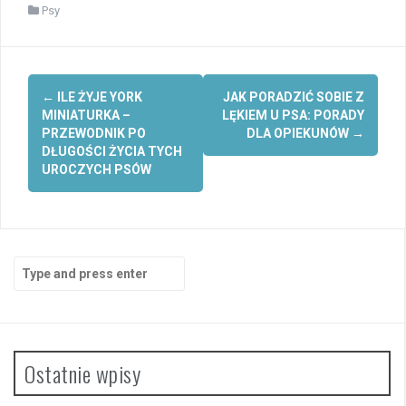
Psy
Post
←
ILE ŻYJE YORK
JAK PORADZIĆ SOBIE Z
navigation
MINIATURKA –
LĘKIEM U PSA: PORADY
PRZEWODNIK PO
DLA OPIEKUNÓW
→
DŁUGOŚCI ŻYCIA TYCH
UROCZYCH PSÓW
Search
for:
Ostatnie wpisy