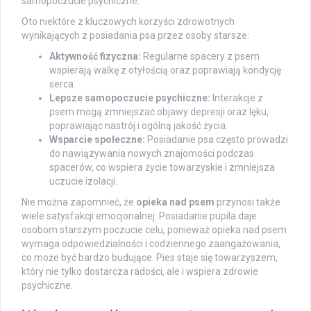
samopoczucie psychiczne.
Oto niektóre z kluczowych korzyści zdrowotnych
wynikających z posiadania psa przez osoby starsze:
Aktywność fizyczna:
Regularne spacery z psem
wspierają walkę z otyłością oraz poprawiają kondycję
serca.
Lepsze samopoczucie psychiczne:
Interakcje z
psem mogą zmniejszać objawy depresji oraz lęku,
poprawiając nastrój i ogólną jakość życia.
Wsparcie społeczne:
Posiadanie psa często prowadzi
do nawiązywania nowych znajomości podczas
spacerów, co wspiera życie towarzyskie i zmniejsza
uczucie izolacji.
Nie można zapomnieć, że
opieka nad psem
przynosi także
wiele satysfakcji emocjonalnej. Posiadanie pupila daje
osobom starszym poczucie celu, ponieważ opieka nad psem
wymaga odpowiedzialności i codziennego zaangażowania,
co może być bardzo budujące. Pies staje się towarzyszem,
który nie tylko dostarcza radości, ale i wspiera zdrowie
psychiczne.