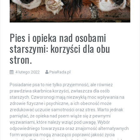
Pies i opieka nad osobami
starszymi: korzyści dla obu
stron.
4 lutego 2022
PsiaRada.pl
Posiadanie psa to nie tylko przyjemność, ale również
prawdziwa skarbnica korzyści, zwłaszcza dla osób
starszych. Czworonogi mają niezwykłą moc wpływania na
zdrowie fizyczne i psychiczne, a ich obecność może
zredukować uczucie samotności oraz stres. Warto jednak
pamiętać, że opieka nad psem wiąże się z pewnymi
wyzwaniami, które należy wziąć pod uwagę. Wybór
odpowiedniego towarzysza oraz znajomość alternatywnych
form wsparcia mogą znacząco poprawić jakość życia