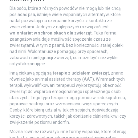
Dla osób, które z różnych powodów nie mogą lub nie chcą
posiadać psa, istnieje wiele wspaniałych alternatyw, które
nadal pozwalają na czerpanie korzyści z kontaktu ze
zwierzętami. Jednym z najlepszych rozwiązań jest
wolontariat w schroniskach dla zwierząt
. Taka forma
zaangażowania daje możliwość spędzenia czasu ze
zwierzętami, w tym z psami, bez konieczności stałej opieki
nad nimi. Wolontariusze pomagają przy spacerach,
zabawach i pielęgnacji zwierząt, co może być niezwykle
satysfakcjonujące.
Inną ciekawą opcją są
terapie z udziałem zwierząt
, znane
również jako animal assisted therapy (AAT). W ramach tych
terapii, wykwalifikowani terapeuci wykorzystują obecność
zwierząt do wsparcia emocjonalnego i społecznego osób
starszych. Tego typu terapie mogą pomóc w redukcji stresu,
poprawie nastroju oraz wzmacnianiu więzi społecznych.
Osoby, które biorą udział w takich sesjach, doświadczają
korzyści zdrowotnych, takich jak obniżenie ciśnienia krwi czy
zwiększenie poziomu endorfin.
Można również rozważyć inne formy wsparcia, które oferują
kontakt z zwierzętami, jak
programy wizyt zwierząt w