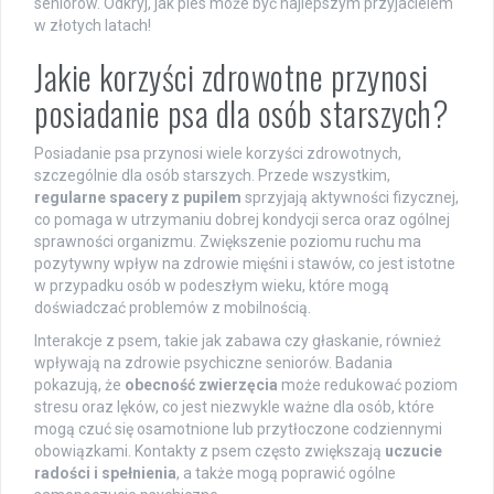
seniorów. Odkryj, jak pies może być najlepszym przyjacielem
w złotych latach!
Jakie korzyści zdrowotne przynosi
posiadanie psa dla osób starszych?
Posiadanie psa przynosi wiele korzyści zdrowotnych,
szczególnie dla osób starszych. Przede wszystkim,
regularne spacery z pupilem
sprzyjają aktywności fizycznej,
co pomaga w utrzymaniu dobrej kondycji serca oraz ogólnej
sprawności organizmu. Zwiększenie poziomu ruchu ma
pozytywny wpływ na zdrowie mięśni i stawów, co jest istotne
w przypadku osób w podeszłym wieku, które mogą
doświadczać problemów z mobilnością.
Interakcje z psem, takie jak zabawa czy głaskanie, również
wpływają na zdrowie psychiczne seniorów. Badania
pokazują, że
obecność zwierzęcia
może redukować poziom
stresu oraz lęków, co jest niezwykle ważne dla osób, które
mogą czuć się osamotnione lub przytłoczone codziennymi
obowiązkami. Kontakty z psem często zwiększają
uczucie
radości i spełnienia
, a także mogą poprawić ogólne