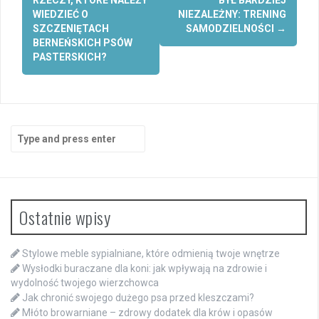
navigation
WIEDZIEĆ O
NIEZALEŻNY: TRENING
SZCZENIĘTACH
SAMODZIELNOŚCI
→
BERNEŃSKICH PSÓW
PASTERSKICH?
Search
for:
Ostatnie wpisy
Stylowe meble sypialniane, które odmienią twoje wnętrze
Wysłodki buraczane dla koni: jak wpływają na zdrowie i
wydolność twojego wierzchowca
Jak chronić swojego dużego psa przed kleszczami?
Młóto browarniane – zdrowy dodatek dla krów i opasów