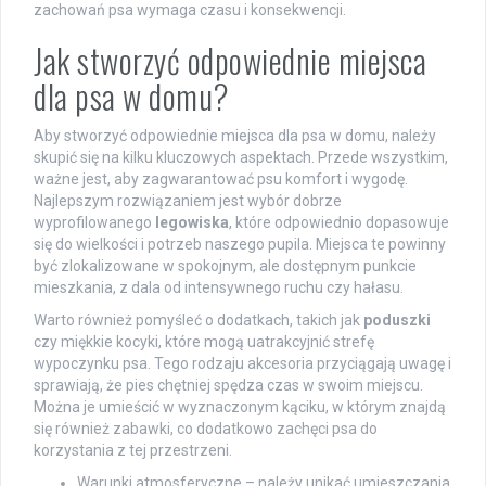
zachowań psa wymaga czasu i konsekwencji.
Jak stworzyć odpowiednie miejsca
dla psa w domu?
Aby stworzyć odpowiednie miejsca dla psa w domu, należy
skupić się na kilku kluczowych aspektach. Przede wszystkim,
ważne jest, aby zagwarantować psu komfort i wygodę.
Najlepszym rozwiązaniem jest wybór dobrze
wyprofilowanego
legowiska
, które odpowiednio dopasowuje
się do wielkości i potrzeb naszego pupila. Miejsca te powinny
być zlokalizowane w spokojnym, ale dostępnym punkcie
mieszkania, z dala od intensywnego ruchu czy hałasu.
Warto również pomyśleć o dodatkach, takich jak
poduszki
czy miękkie kocyki, które mogą uatrakcyjnić strefę
wypoczynku psa. Tego rodzaju akcesoria przyciągają uwagę i
sprawiają, że pies chętniej spędza czas w swoim miejscu.
Można je umieścić w wyznaczonym kąciku, w którym znajdą
się również zabawki, co dodatkowo zachęci psa do
korzystania z tej przestrzeni.
Warunki atmosferyczne – należy unikać umieszczania