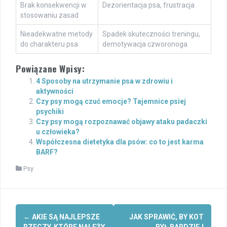
Brak konsekwencji w
Dezorientacja psa, frustracja
stosowaniu zasad
Nieadekwatne metody
Spadek skuteczności treningu,
do charakteru psa
demotywacja czworonoga
Powiązane Wpisy:
4 Sposoby na utrzymanie psa w zdrowiu i
aktywności
Czy psy mogą czuć emocje? Tajemnice psiej
psychiki
Czy psy mogą rozpoznawać objawy ataku padaczki
u człowieka?
Współczesna dietetyka dla psów: co to jest karma
BARF?
Psy
Post
←
AKIE SĄ NAJLEPSZE
JAK SPRAWIĆ, BY KOT
RZECZY, KTÓRE NALEŻY
BYŁ BARDZIEJ