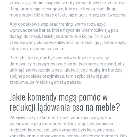
zrażaj się, jeśli nie osiągniesz natychmiastowych rezultatów.
Regularne sesje treningowe, które nie trwają zbyt długo,
mogą przynieść lepsze efekty niż długie, męczące ćwiczenia.
Aby dodatkowo wspierać trening, warto rozważyć
wprowadzenie barier, które fizycznie uniemożliwiają psu
dostęp do mebli, takich jak bramki lub kojce. To może
zredukować pokusę wskakiwania na meble, gdy jesteś zajęty
lub w innym pomieszczeniu.
Pamiętaj także, aby być konsekwentnym – wszyscy
domownicy muszą stosować się do tych samych zasad, aby
uniknąć zamieszania u psa i ułatwić jego naukę. Im bardziej
spójne podejście przyjmiesz, tym szybciej twój pupil
zrozumie, że meble są strefą zakazu.
Jakie komendy mogą pomóc w
redukcji lądowania psa na meble?
Właściwe użycie komend może znacząco wpłynąć na
zachowanie psa i pomóc w redukcji jego lądowania na
meblach. Istotne jest, aby komendy były klarowne oraz
konsekwentnie stosowane w odpowiednich momentach. Oto