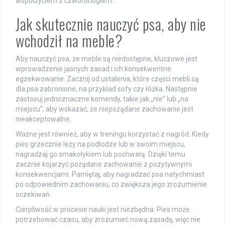
współżyciem z czworonogiem.
Jak skutecznie nauczyć psa, aby nie
wchodził na meble?
Aby nauczyć psa, że meble są niedostępne, kluczowe jest
wprowadzenie jasnych zasad i ich konsekwentne
egzekwowanie. Zacznij od ustalenia, które części mebli są
dla psa zabronione, na przykład sofy czy łóżka. Następnie
zastosuj jednoznaczne komendy, takie jak „nie” lub „na
miejscu”, aby wskazać, że niepożądane zachowanie jest
nieakceptowalne.
Ważne jest również, aby w treningu korzystać z nagród. Kiedy
pies grzecznie leży na podłodze lub w swoim miejscu,
nagradzaj go smakołykiem lub pochwałą. Dzięki temu
zacznie kojarzyć pożądane zachowanie z pozytywnymi
konsekwencjami. Pamiętaj, aby nagradzać psa natychmiast
po odpowiednim zachowaniu, co zwiększa jego zrozumienie
oczekiwań.
Cierpliwość w procesie nauki jest niezbędna. Pies może
potrzebować czasu, aby zrozumieć nową zasadę, więc nie