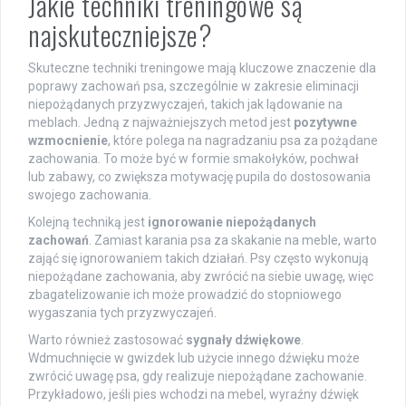
Jakie techniki treningowe są
najskuteczniejsze?
Skuteczne techniki treningowe mają kluczowe znaczenie dla
poprawy zachowań psa, szczególnie w zakresie eliminacji
niepożądanych przyzwyczajeń, takich jak lądowanie na
meblach. Jedną z najważniejszych metod jest
pozytywne
wzmocnienie
, które polega na nagradzaniu psa za pożądane
zachowania. To może być w formie smakołyków, pochwał
lub zabawy, co zwiększa motywację pupila do dostosowania
swojego zachowania.
Kolejną techniką jest
ignorowanie niepożądanych
zachowań
. Zamiast karania psa za skakanie na meble, warto
zająć się ignorowaniem takich działań. Psy często wykonują
niepożądane zachowania, aby zwrócić na siebie uwagę, więc
zbagatelizowanie ich może prowadzić do stopniowego
wygaszania tych przyzwyczajeń.
Warto również zastosować
sygnały dźwiękowe
.
Wdmuchnięcie w gwizdek lub użycie innego dźwięku może
zwrócić uwagę psa, gdy realizuje niepożądane zachowanie.
Przykładowo, jeśli pies wchodzi na mebel, wyraźny dźwięk