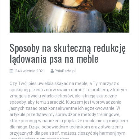
Sposoby na skuteczną redukcję
lądowania psa na meble
24 kwietnia 2021
PsiaRada.pl
Czy Twój pies uwielbia skakać na meble, a Ty marzysz o
spokojnej przestrzeni w swoim domu? To problem, z którym
zmaga się wielu właścicieli psów, ale istnieją skuteczne
sposoby, aby temu zaradzić. Kluczem jest wprowadzenie
jasnych zasad oraz konsekwentne ich egzekwowanie. W
artykule przedstawimy sprawdzone metody treningowe,
które pomogą w nauczeniu pupila, że meble nie są miejscem
dla niego. Dzięki odpowiednim technikom oraz stworzeniu
przyjaznych dla psa stref, możesz cieszyć się harmonijnym