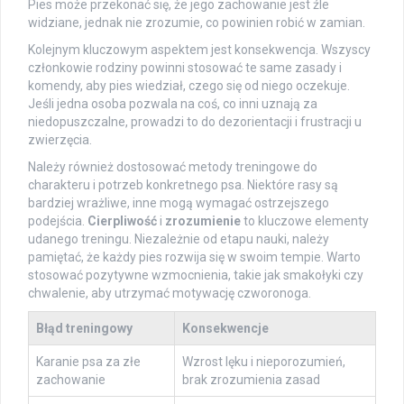
Pies może przekonać się, że jego zachowanie jest źle
widziane, jednak nie zrozumie, co powinien robić w zamian.
Kolejnym kluczowym aspektem jest konsekwencja. Wszyscy
członkowie rodziny powinni stosować te same zasady i
komendy, aby pies wiedział, czego się od niego oczekuje.
Jeśli jedna osoba pozwala na coś, co inni uznają za
niedopuszczalne, prowadzi to do dezorientacji i frustracji u
zwierzęcia.
Należy również dostosować metody treningowe do
charakteru i potrzeb konkretnego psa. Niektóre rasy są
bardziej wrażliwe, inne mogą wymagać ostrzejszego
podejścia.
Cierpliwość
i
zrozumienie
to kluczowe elementy
udanego treningu. Niezależnie od etapu nauki, należy
pamiętać, że każdy pies rozwija się w swoim tempie. Warto
stosować pozytywne wzmocnienia, takie jak smakołyki czy
chwalenie, aby utrzymać motywację czworonoga.
Błąd treningowy
Konsekwencje
Karanie psa za złe
Wzrost lęku i nieporozumień,
zachowanie
brak zrozumienia zasad