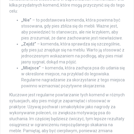
kilka przydatnych komend, które mogą przyczynić się do tego
celu:
„Nie”
– to podstawowa komenda, która powinna być
stosowana, gdy pies zbliża się do mebli. Ważne jest,
aby powiedzieć to stanowczo, ale nie krzykiem, aby
pies zrozumiał, że dane zachowanie jest niewłaściwe.
„Zejdź”
– komenda, która sprawdza się szczególnie,
gdy pies już znajduje się na meblu. Warto ją stosować z
jednoczesnym wskazaniem na podłogę, aby pies miał
jasny sygnał, dokąd ma pójść.
„Miejsce”
– komenda, która zachęca psa do udania się
w określone miejsce, na przykład do legowiska.
Regularne nagradzanie za skorzystanie z tego miejsca
powinno wzmacniać pozytywne skojarzenia.
Kluczowe jest regularne powtarzanie tych komend w różnych
sytuacjach, aby pies mógł je zapamiętać i stosować w
praktyce. Używaj pochwał i smakołyków jako nagrody za
wykonywanie poleceń, co zwiększa motywację psa do
słuchania. Im częściej będziesz ćwiczyć, tym lepsze rezultaty
osiągniesz w ograniczeniu niepożądanego skakania na
meble. Pamiętaj, aby być cierpliwym, ponieważ zmiana