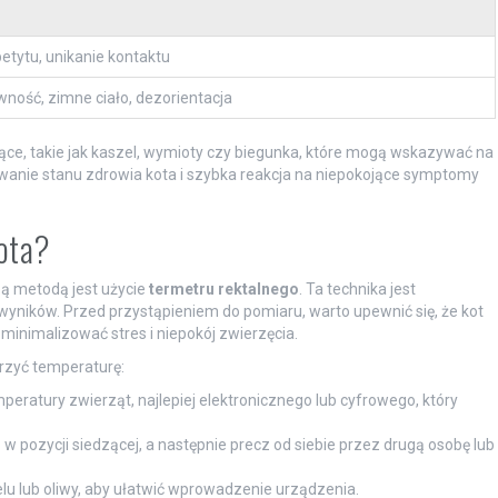
petytu, unikanie kontaktu
wność, zimne ciało, dezorientacja
ce, takie jak kaszel, wymioty czy biegunka, które mogą wskazywać na
anie stanu zdrowia kota i szybka reakcja na niepokojące symptomy
kota?
zą metodą jest użycie
termetru rektalnego
. Ta technika jest
wyników. Przed przystąpieniem do pomiaru, warto upewnić się, że kot
minimalizować stres i niepokój zwierzęcia.
erzyć temperaturę:
ratury zwierząt, najlepiej elektronicznego lub cyfrowego, który
w pozycji siedzącej, a następnie precz od siebie przez drugą osobę lub
lu lub oliwy, aby ułatwić wprowadzenie urządzenia.