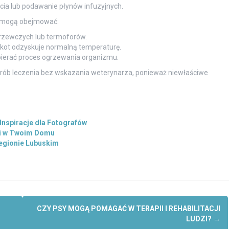
ia lub podawanie płynów infuzyjnych.
a mogą obejmować:
grzewczych lub termoforów.
 kot odzyskuje normalną temperaturę.
pierać proces ogrzewania organizmu.
prób leczenia bez wskazania weterynarza, ponieważ niewłaściwe
 Inspiracje dla Fotografów
ki w Twoim Domu
egionie Lubuskim
CZY PSY MOGĄ POMAGAĆ W TERAPII I REHABILITACJI
LUDZI?
→