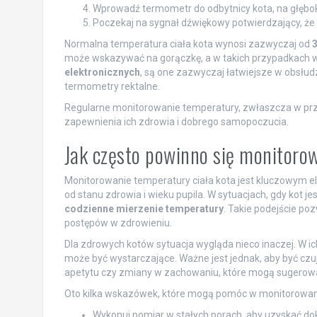
Wprowadź termometr do odbytnicy kota, na głębok
Poczekaj na sygnał dźwiękowy potwierdzający, że
Normalna temperatura ciała kota wynosi zazwyczaj od
3
może wskazywać na gorączkę, a w takich przypadkach w
elektronicznych
, są one zazwyczaj łatwiejsze w obsłud
termometry rektalne.
Regularne monitorowanie temperatury, zwłaszcza w przy
zapewnienia ich zdrowia i dobrego samopoczucia.
Jak często powinno się monitoro
Monitorowanie temperatury ciała kota jest kluczowym el
od stanu zdrowia i wieku pupila. W sytuacjach, gdy kot j
codzienne mierzenie temperatury
. Takie podejście po
postępów w zdrowieniu.
Dla zdrowych kotów sytuacja wygląda nieco inaczej. W i
może być wystarczające. Ważne jest jednak, aby być czuj
apetytu czy zmiany w zachowaniu, które mogą sugerować
Oto kilka wskazówek, które mogą pomóc w monitorowani
Wykonuj pomiar w stałych porach, aby uzyskać do