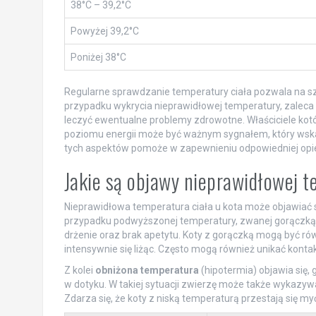
38°C – 39,2°C
Powyżej 39,2°C
Poniżej 38°C
Regularne sprawdzanie temperatury ciała pozwala na s
przypadku wykrycia nieprawidłowej temperatury, zaleca
leczyć ewentualne problemy zdrowotne. Właściciele kot
poziomu energii może być ważnym sygnałem, który wsk
tych aspektów pomoże w zapewnieniu odpowiedniej opiek
Jakie są objawy nieprawidłowej t
Nieprawidłowa temperatura ciała u kota może objawiać s
przypadku podwyższonej temperatury, zwanej gorączk
drżenie oraz brak apetytu. Koty z gorączką mogą być ró
intensywnie się liżąc. Często mogą również unikać kontak
Z kolei
obniżona temperatura
(hipotermia) objawia się, 
w dotyku. W takiej sytuacji zwierzę może także wykazyw
Zdarza się, że koty z niską temperaturą przestają się 