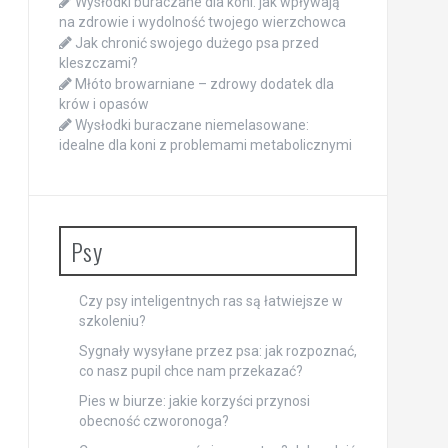
Wysłodki buraczane dla koni: jak wpływają
na zdrowie i wydolność twojego wierzchowca
Jak chronić swojego dużego psa przed
kleszczami?
Młóto browarniane – zdrowy dodatek dla
krów i opasów
Wysłodki buraczane niemelasowane:
idealne dla koni z problemami metabolicznymi
Psy
Czy psy inteligentnych ras są łatwiejsze w
szkoleniu?
Sygnały wysyłane przez psa: jak rozpoznać,
co nasz pupil chce nam przekazać?
Pies w biurze: jakie korzyści przynosi
obecność czworonoga?