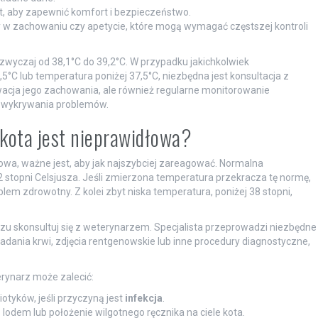
 aby zapewnić komfort i bezpieczeństwo.
y w zachowaniu czy apetycie, które mogą wymagać częstszej kontroli
wyczaj od 38,1°C do 39,2°C. W przypadku jakichkolwiek
5°C lub temperatura poniżej 37,5°C, niezbędna jest konsultacja z
wacja jego zachowania, ale również regularne monitorowanie
o wykrywania problemów.
 kota jest nieprawidłowa?
owa, ważne jest, aby jak najszybciej zareagować. Normalna
2 stopni Celsjusza. Jeśli zmierzona temperatura przekracza tę normę,
blem zdrowotny. Z kolei zbyt niska temperatura, poniżej 38 stopni,
zu skonsultuj się z weterynarzem. Specjalista przeprowadzi niezbędne
adania krwi, zdjęcia rentgenowskie lub inne procedury diagnostyczne,
rynarz może zalecić:
tyków, jeśli przyczyną jest
infekcja
.
 lodem lub położenie wilgotnego ręcznika na ciele kota.