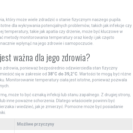
a, który może wiele zdradzić o stanie fizycznym naszego pupila.
totne dla wykrywania potencjalnych problemów, takich jak infekcje czy
j temperatury, takie jak apatia czy drżenie, może być kluczowe w
metody monitorowania temperatury oraz kiedy i jak często
nacznie wpłynąć na jego zdrowie i samopoczucie.
jest ważna dla jego zdrowia?
o zdrowia, ponieważ bezpośrednio odzwierciedla stan fizyczny
mieścić się w zakresie od
38°C do 39,2°C
. Wartości te mogą być różne
eku. Monitorowanie temperatury ciała jest istotne, ponieważ pozwala
nych.
ę, może to być oznaką infekcji lub stanu zapalnego. Z drugiej strony,
ub inne poważne schorzenia. Dlatego właściciele powinni być
rzaka i wiedzieć, jak je zmierzyć. Pomocne może być posiadanie
iki.
Możliwe przyczyny