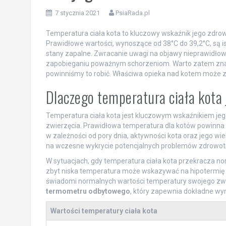
7 stycznia 2021
PsiaRada.pl
Temperatura ciała kota to kluczowy wskaźnik jego zdrowi
Prawidłowe wartości, wynoszące od 38°C do 39,2°C, są is
stany zapalne. Zwracanie uwagi na objawy nieprawidłowe
zapobieganiu poważnym schorzeniom. Warto zatem znać 
powinniśmy to robić. Właściwa opieka nad kotem może z
Dlaczego temperatura ciała kota 
Temperatura ciała kota jest kluczowym wskaźnikiem jeg
zwierzęcia. Prawidłowa temperatura dla kotów powinna 
w zależności od pory dnia, aktywności kota oraz jego wi
na wczesne wykrycie potencjalnych problemów zdrowot
W sytuacjach, gdy temperatura ciała kota przekracza norm
zbyt niska temperatura może wskazywać na hipotermię l
świadomi normalnych wartości temperatury swojego zwie
termometru odbytowego
, który zapewnia dokładne wyn
Wartości temperatury ciała kota