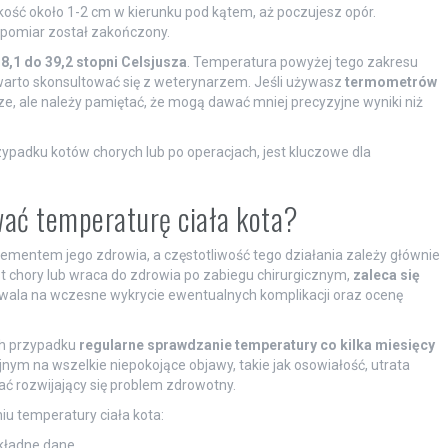
ość około 1-2 cm w kierunku pod kątem, aż poczujesz opór.
 pomiar został zakończony.
8,1 do 39,2 stopni Celsjusza
. Temperatura powyżej tego zakresu
arto skonsultować się z weterynarzem. Jeśli używasz
termometrów
ze, ale należy pamiętać, że mogą dawać mniej precyzyjne wyniki niż
padku kotów chorych lub po operacjach, jest kluczowe dla
wać temperaturę ciała kota?
ementem jego zdrowia, a częstotliwość tego działania zależy głównie
est chory lub wraca do zdrowia po zabiegu chirurgicznym,
zaleca się
zwala na wczesne wykrycie ewentualnych komplikacji oraz ocenę
ch przypadku
regularne sprawdzanie temperatury co kilka miesięcy
nym na wszelkie niepokojące objawy, takie jak osowiałość, utrata
 rozwijający się problem zdrowotny.
u temperatury ciała kota:
kładne dane.