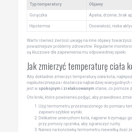
Typ temperatury
Objawy
Gorączka
Apatia, drżenie, brak a
Hipotermia
Osowiałość, niska akty
Warto również zwrócić uwagę na inne objawy towarzyszą
poważniejsze problemy zdrowotne. Regularne monitorow
są kluczowe dla zapewnienia mu odpowiedniej opieki.
Jak zmierzyć temperaturę ciała 
Aby dokładnie zmierzyć temperaturę ciała kota, najleps
najskuteczniejsza i dostarcza najbardziej wiarygodnych 
jest w
spokojnym i zrelaksowanym
stanie, co pomoże z
Oto kroki, które powinieneś podjąć, aby prawidłowo zmi
Użyj termometru przeznaczonego do pomiaru tempe
zapewni szybkie wyniki.
Delikatnie unieruchom kota, najpierw trzymając go 
przy pomocy ręcznika, aby ograniczyć ruchy.
Nanieś na końcówkę termometru niewielką ilość że