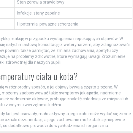
Stan zdrowia prawidłowy
Infekcje, stany zapalne
Hipotermia, poważne schorzenia
zybką reakcję w przypadku wystąpienia niepokojących objawów. W
 się natychmiastową konsultację z weterynarzem, aby zdiagnozować i
ów powinni także pamiętać, że zmiana zachowania, apetytu czy
azuje na problemy zdrowotne, które wymagają uwagi. Zrozumienie
i zdrowotnej dla naszych pupili.
emperatury ciała u kota?
ię w różnorodny sposób, a jej objawy bywają często złożone. W
ą, możemy zaobserwować takie symptomy jak
apatia
, nadmierne
wnież nadmiernie aktywne, próbując znaleźć chłodniejsze miejsca lub
tu z innymi zwierzętami i ludźmi.
gdy kot jest osowiały, mało aktywny, a jego ciało może wydać się zimne
ać oznaki dezorientacji, a jego zachowanie może stać się niepewne.
myć, co dodatkowo prowadzi do wychłodzenia ich organizmu.