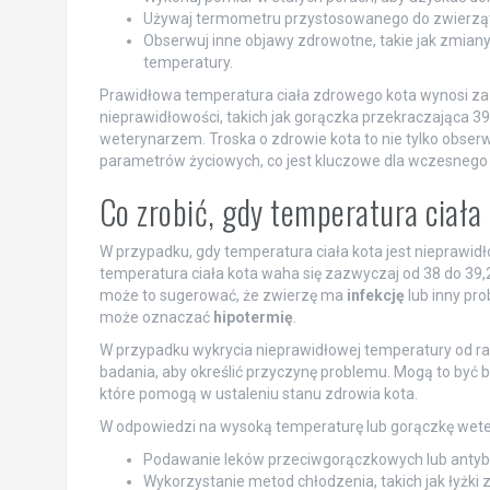
Używaj termometru przystosowanego do zwierząt,
Obserwuj inne objawy zdrowotne, takie jak zmian
temperatury.
Prawidłowa temperatura ciała zdrowego kota wynosi zaz
nieprawidłowości, takich jak gorączka przekraczająca 39,
weterynarzem. Troska o zdrowie kota to nie tylko obser
parametrów życiowych, co jest kluczowe dla wczesneg
Co zrobić, gdy temperatura ciała
W przypadku, gdy temperatura ciała kota jest nieprawidł
temperatura ciała kota waha się zazwyczaj od 38 do 39,
może to sugerować, że zwierzę ma
infekcję
lub inny pro
może oznaczać
hipotermię
.
W przypadku wykrycia nieprawidłowej temperatury od ra
badania, aby określić przyczynę problemu. Mogą to być b
które pomogą w ustaleniu stanu zdrowia kota.
W odpowiedzi na wysoką temperaturę lub gorączkę wete
Podawanie leków przeciwgorączkowych lub antybio
Wykorzystanie metod chłodzenia, takich jak łyżki z