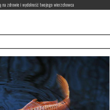
eszczami?
krów i opasów
ne dla koni z problemami metabolicznymi
, którego warto poznać
ą twoje wnętrze