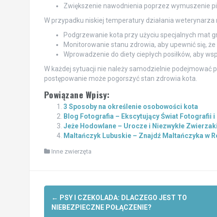
Zwiększenie nawodnienia poprzez wymuszenie pic
W przypadku niskiej temperatury działania weterynarz
Podgrzewanie kota przy użyciu specjalnych mat 
Monitorowanie stanu zdrowia, aby upewnić się, że
Wprowadzenie do diety ciepłych posiłków, aby ws
W każdej sytuacji nie należy samodzielnie podejmować 
postępowanie może pogorszyć stan zdrowia kota.
Powiązane Wpisy:
3 Sposoby na określenie osobowości kota
Blog Fotografia – Ekscytujący Świat Fotografii i
Jeże Hodowlane – Urocze i Niezwykłe Zwierza
Maltańczyk Lubuskie – Znajdź Maltańczyka w R
Inne zwierzęta
Post
←
PSY I CZEKOLADA: DLACZEGO JEST TO
navigation
NIEBEZPIECZNE POŁĄCZENIE?