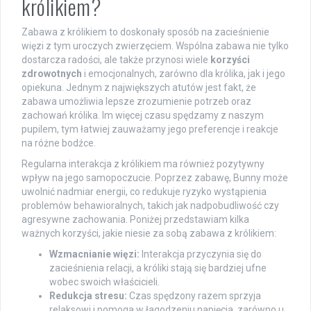
królikiem?
Zabawa z królikiem to doskonały sposób na zacieśnienie
więzi z tym uroczych zwierzęciem. Wspólna zabawa nie tylko
dostarcza radości, ale także przynosi wiele
korzyści
zdrowotnych
i emocjonalnych, zarówno dla królika, jak i jego
opiekuna. Jednym z największych atutów jest fakt, że
zabawa umożliwia lepsze zrozumienie potrzeb oraz
zachowań królika. Im więcej czasu spędzamy z naszym
pupilem, tym łatwiej zauważamy jego preferencje i reakcje
na różne bodźce.
Regularna interakcja z królikiem ma również pozytywny
wpływ na jego samopoczucie. Poprzez zabawę, Bunny może
uwolnić nadmiar energii, co redukuje ryzyko wystąpienia
problemów behawioralnych, takich jak nadpobudliwość czy
agresywne zachowania. Poniżej przedstawiam kilka
ważnych korzyści, jakie niesie za sobą zabawa z królikiem:
Wzmacnianie więzi:
Interakcja przyczynia się do
zacieśnienia relacji, a króliki stają się bardziej ufne
wobec swoich właścicieli.
Redukcja stresu:
Czas spędzony razem sprzyja
relaksowi i pomoga w łagodzeniu napięcia, zarówno u