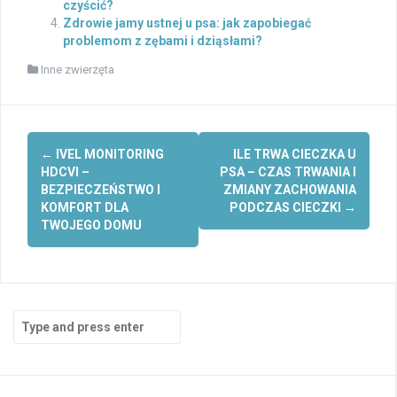
czyścić?
Zdrowie jamy ustnej u psa: jak zapobiegać
problemom z zębami i dziąsłami?
Inne zwierzęta
Post
←
IVEL MONITORING
ILE TRWA CIECZKA U
navigation
HDCVI –
PSA – CZAS TRWANIA I
BEZPIECZEŃSTWO I
ZMIANY ZACHOWANIA
KOMFORT DLA
PODCZAS CIECZKI
→
TWOJEGO DOMU
Search
for: