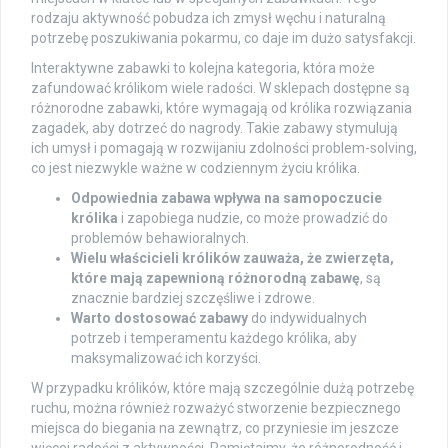
rodzaju aktywność pobudza ich zmysł węchu i naturalną
potrzebę poszukiwania pokarmu, co daje im dużo satysfakcji.
Interaktywne zabawki to kolejna kategoria, która może
zafundować królikom wiele radości. W sklepach dostępne są
różnorodne zabawki, które wymagają od królika rozwiązania
zagadek, aby dotrzeć do nagrody. Takie zabawy stymulują
ich umysł i pomagają w rozwijaniu zdolności problem-solving,
co jest niezwykle ważne w codziennym życiu królika.
Odpowiednia zabawa wpływa na samopoczucie
królika
i zapobiega nudzie, co może prowadzić do
problemów behawioralnych.
Wielu właścicieli królików zauważa, że zwierzęta,
które mają zapewnioną różnorodną zabawę
, są
znacznie bardziej szczęśliwe i zdrowe.
Warto dostosować zabawy
do indywidualnych
potrzeb i temperamentu każdego królika, aby
maksymalizować ich korzyści.
W przypadku królików, które mają szczególnie dużą potrzebę
ruchu, można również rozważyć stworzenie bezpiecznego
miejsca do biegania na zewnątrz, co przyniesie im jeszcze