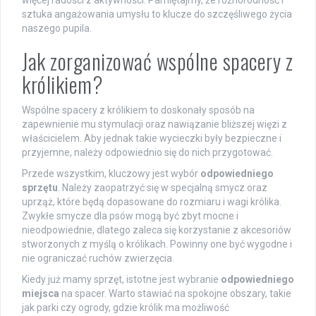
więcej radości z aktywności. Pamiętajmy, że różnorodność i
sztuka angażowania umysłu to klucze do szczęśliwego życia
naszego pupila.
Jak zorganizować wspólne spacery z
królikiem?
Wspólne spacery z królikiem to doskonały sposób na
zapewnienie mu stymulacji oraz nawiązanie bliższej więzi z
właścicielem. Aby jednak takie wycieczki były bezpieczne i
przyjemne, należy odpowiednio się do nich przygotować.
Przede wszystkim, kluczowy jest wybór
odpowiedniego
sprzętu
. Należy zaopatrzyć się w specjalną smycz oraz
uprząż, które będą dopasowane do rozmiaru i wagi królika.
Zwykłe smycze dla psów mogą być zbyt mocne i
nieodpowiednie, dlatego zaleca się korzystanie z akcesoriów
stworzonych z myślą o królikach. Powinny one być wygodne i
nie ograniczać ruchów zwierzęcia.
Kiedy już mamy sprzęt, istotne jest wybranie
odpowiedniego
miejsca
na spacer. Warto stawiać na spokojne obszary, takie
jak parki czy ogrody, gdzie królik ma możliwość