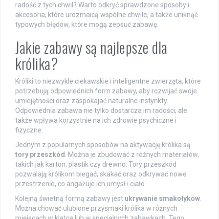
radość z tych chwil? Warto odkryć sprawdzone sposoby i
akcesoria, które urozmaicą wspólne chwile, a także uniknąć
typowych błędów, które mogą zepsuć zabawę.
Jakie zabawy są najlepsze dla
królika?
Króliki to niezwykle ciekawskie i inteligentne zwierzęta, które
potrzebują odpowiednich form zabawy, aby rozwijać swoje
umiejętności oraz zaspokajać naturalne instynkty.
Odpowiednia zabawa nie tylko dostarcza im radości, ale
także wpływa korzystnie na ich zdrowie psychiczne i
fizyczne.
Jednym z popularnych sposobów na aktywację królika są
tory przeszkód
. Można je zbudować z różnych materiałów,
takich jak karton, plastik czy drewno. Tory przeszkód
pozwalają królikom biegać, skakać oraz odkrywać nowe
przestrzenie, co angażuje ich umysł i ciało.
Kolejną świetną formą zabawy jest
ukrywanie smakołyków
.
Można chować ulubione przysmaki królika w różnych
miejscach w klatce lub w specjalnych zabawkach. Tego