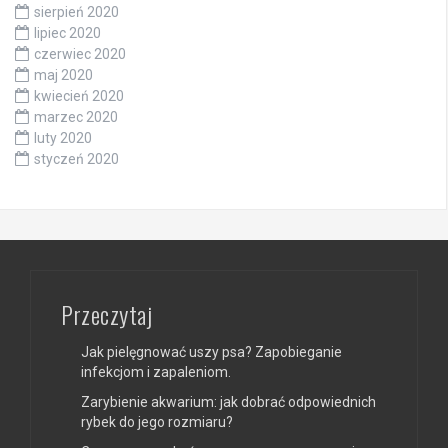
sierpień 2020
lipiec 2020
czerwiec 2020
maj 2020
kwiecień 2020
marzec 2020
luty 2020
styczeń 2020
Przeczytaj
Jak pielęgnować uszy psa? Zapobieganie
infekcjom i zapaleniom.
Zarybienie akwarium: jak dobrać odpowiednich
rybek do jego rozmiaru?