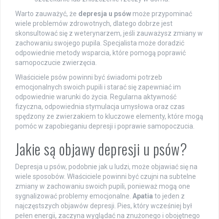
Warto zauważyć, że
depresja u psów
może przypominać
wiele problemów zdrowotnych, dlatego dobrze jest
skonsultować się z weterynarzem, jeśli zauważysz zmiany w
zachowaniu swojego pupila. Specjalista może doradzić
odpowiednie metody wsparcia, które pomogą poprawić
samopoczucie zwierzęcia.
Właściciele psów powinni być świadomi potrzeb
emocjonalnych swoich pupili i starać się zapewniać im
odpowiednie warunki do życia. Regularna aktywność
fizyczna, odpowiednia stymulacja umysłowa oraz czas
spędzony ze zwierzakiem to kluczowe elementy, które mogą
pomóc w zapobieganiu depresji i poprawie samopoczucia.
Jakie są objawy depresji u psów?
Depresja u psów, podobnie jak u ludzi, może objawiać się na
wiele sposobów. Właściciele powinni być czujni na subtelne
zmiany w zachowaniu swoich pupili, ponieważ mogą one
sygnalizować problemy emocjonalne.
Apatia
to jeden z
najczęstszych objawów depresji. Pies, który wcześniej był
pełen energii, zaczyna wyglądać na znużonego i obojętnego