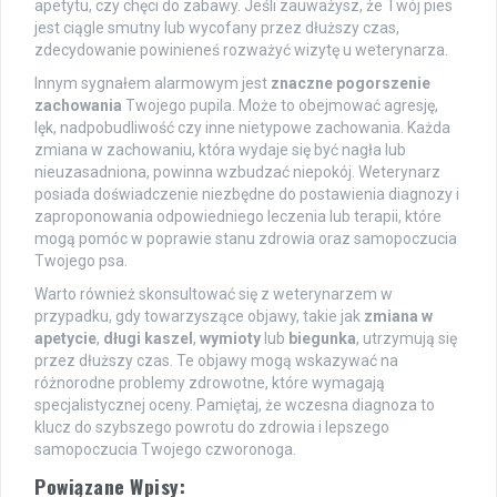
apetytu, czy chęci do zabawy. Jeśli zauważysz, że Twój pies
jest ciągle smutny lub wycofany przez dłuższy czas,
zdecydowanie powinieneś rozważyć wizytę u weterynarza.
Innym sygnałem alarmowym jest
znaczne pogorszenie
zachowania
Twojego pupila. Może to obejmować agresję,
lęk, nadpobudliwość czy inne nietypowe zachowania. Każda
zmiana w zachowaniu, która wydaje się być nagła lub
nieuzasadniona, powinna wzbudzać niepokój. Weterynarz
posiada doświadczenie niezbędne do postawienia diagnozy i
zaproponowania odpowiedniego leczenia lub terapii, które
mogą pomóc w poprawie stanu zdrowia oraz samopoczucia
Twojego psa.
Warto również skonsultować się z weterynarzem w
przypadku, gdy towarzyszące objawy, takie jak
zmiana w
apetycie
,
długi kaszel
,
wymioty
lub
biegunka
, utrzymują się
przez dłuższy czas. Te objawy mogą wskazywać na
różnorodne problemy zdrowotne, które wymagają
specjalistycznej oceny. Pamiętaj, że wczesna diagnoza to
klucz do szybszego powrotu do zdrowia i lepszego
samopoczucia Twojego czworonoga.
Powiązane Wpisy: