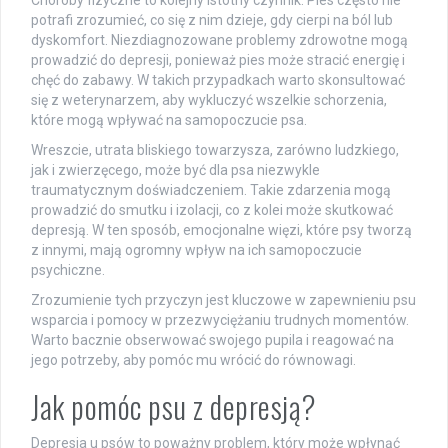
Choroby fizyczne to kolejny istotny czynnik. Pies często nie
potrafi zrozumieć, co się z nim dzieje, gdy cierpi na ból lub
dyskomfort. Niezdiagnozowane problemy zdrowotne mogą
prowadzić do depresji, ponieważ pies może stracić energię i
chęć do zabawy. W takich przypadkach warto skonsultować
się z weterynarzem, aby wykluczyć wszelkie schorzenia,
które mogą wpływać na samopoczucie psa.
Wreszcie, utrata bliskiego towarzysza, zarówno ludzkiego,
jak i zwierzęcego, może być dla psa niezwykle
traumatycznym doświadczeniem. Takie zdarzenia mogą
prowadzić do smutku i izolacji, co z kolei może skutkować
depresją. W ten sposób, emocjonalne więzi, które psy tworzą
z innymi, mają ogromny wpływ na ich samopoczucie
psychiczne.
Zrozumienie tych przyczyn jest kluczowe w zapewnieniu psu
wsparcia i pomocy w przezwyciężaniu trudnych momentów.
Warto bacznie obserwować swojego pupila i reagować na
jego potrzeby, aby pomóc mu wrócić do równowagi.
Jak pomóc psu z depresją?
Depresja u psów to poważny problem, który może wpłynąć