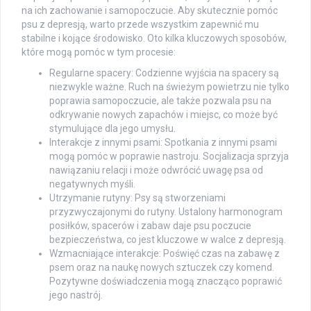
na ich zachowanie i samopoczucie. Aby skutecznie pomóc
psu z depresją, warto przede wszystkim zapewnić mu
stabilne i kojące środowisko. Oto kilka kluczowych sposobów,
które mogą pomóc w tym procesie:
Regularne spacery: Codzienne wyjścia na spacery są
niezwykle ważne. Ruch na świeżym powietrzu nie tylko
poprawia samopoczucie, ale także pozwala psu na
odkrywanie nowych zapachów i miejsc, co może być
stymulujące dla jego umysłu.
Interakcje z innymi psami: Spotkania z innymi psami
mogą pomóc w poprawie nastroju. Socjalizacja sprzyja
nawiązaniu relacji i może odwrócić uwagę psa od
negatywnych myśli.
Utrzymanie rutyny: Psy są stworzeniami
przyzwyczajonymi do rutyny. Ustalony harmonogram
posiłków, spacerów i zabaw daje psu poczucie
bezpieczeństwa, co jest kluczowe w walce z depresją.
Wzmacniające interakcje: Poświęć czas na zabawę z
psem oraz na naukę nowych sztuczek czy komend.
Pozytywne doświadczenia mogą znacząco poprawić
jego nastrój.