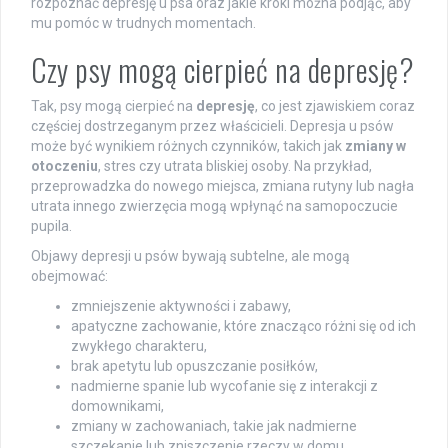
rozpoznać depresję u psa oraz jakie kroki można podjąć, aby
mu pomóc w trudnych momentach.
Czy psy mogą cierpieć na depresję?
Tak, psy mogą cierpieć na
depresję
, co jest zjawiskiem coraz
częściej dostrzeganym przez właścicieli. Depresja u psów
może być wynikiem różnych czynników, takich jak
zmiany w
otoczeniu
, stres czy utrata bliskiej osoby. Na przykład,
przeprowadzka do nowego miejsca, zmiana rutyny lub nagła
utrata innego zwierzęcia mogą wpłynąć na samopoczucie
pupila.
Objawy depresji u psów bywają subtelne, ale mogą
obejmować:
zmniejszenie aktywności i zabawy,
apatyczne zachowanie, które znacząco różni się od ich
zwykłego charakteru,
brak apetytu lub opuszczanie posiłków,
nadmierne spanie lub wycofanie się z interakcji z
domownikami,
zmiany w zachowaniach, takie jak nadmierne
szczekanie lub zniszczenie rzeczy w domu.