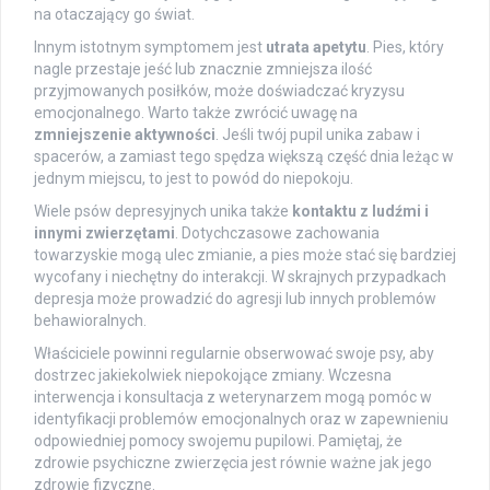
na otaczający go świat.
Innym istotnym symptomem jest
utrata apetytu
. Pies, który
nagle przestaje jeść lub znacznie zmniejsza ilość
przyjmowanych posiłków, może doświadczać kryzysu
emocjonalnego. Warto także zwrócić uwagę na
zmniejszenie aktywności
. Jeśli twój pupil unika zabaw i
spacerów, a zamiast tego spędza większą część dnia leżąc w
jednym miejscu, to jest to powód do niepokoju.
Wiele psów depresyjnych unika także
kontaktu z ludźmi i
innymi zwierzętami
. Dotychczasowe zachowania
towarzyskie mogą ulec zmianie, a pies może stać się bardziej
wycofany i niechętny do interakcji. W skrajnych przypadkach
depresja może prowadzić do agresji lub innych problemów
behawioralnych.
Właściciele powinni regularnie obserwować swoje psy, aby
dostrzec jakiekolwiek niepokojące zmiany. Wczesna
interwencja i konsultacja z weterynarzem mogą pomóc w
identyfikacji problemów emocjonalnych oraz w zapewnieniu
odpowiedniej pomocy swojemu pupilowi. Pamiętaj, że
zdrowie psychiczne zwierzęcia jest równie ważne jak jego
zdrowie fizyczne.