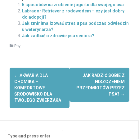
5 sposobów na zrobienie jogurtu dla swojego psa
Labrador Retriever z rodowodem – czy jest dobry
do adopcji?
Jak zminimalizować stres u psa podczas odwiedzin
u weterynarza?
Jak zadbać o zdrowie psa seniora?
Psy
Post
←
AKWARIA DLA
JAK RADZIĆ SOBIE Z
navigation
CHOMIKA –
NISZCZENIEM
KOMFORTOWE
PRZEDMIOTÓW PRZEZ
ŚRODOWISKO DLA
PSA?
→
TWOJEGO ZWIERZAKA
Search