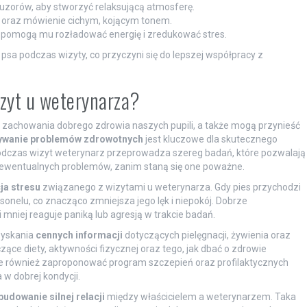
zorów, aby stworzyć relaksującą atmosferę.
ie oraz mówienie cichym, kojącym tonem.
e pomogą mu rozładować energię i zredukować stres.
sa podczas wizyty, co przyczyni się do lepszej współpracy z
izyt u weterynarza?
a zachowania dobrego zdrowia naszych pupili, a także mogą przynieść
ywanie problemów zdrowotnych
jest kluczowe dla skutecznego
odczas wizyt weterynarz przeprowadza szereg badań, które pozwalają
ę ewentualnych problemów, zanim staną się one poważne.
ja stresu
związanego z wizytami u weterynarza. Gdy pies przychodzi
rsonelu, co znacząco zmniejsza jego lęk i niepokój. Dobrze
 mniej reaguje paniką lub agresją w trakcie badań.
zyskania
cennych informacji
dotyczących pielęgnacji, żywienia oraz
ce diety, aktywności fizycznej oraz tego, jak dbać o zdrowie
oże również zaproponować program szczepień oraz profilaktycznych
w dobrej kondycji.
budowanie silnej relacji
między właścicielem a weterynarzem. Taka