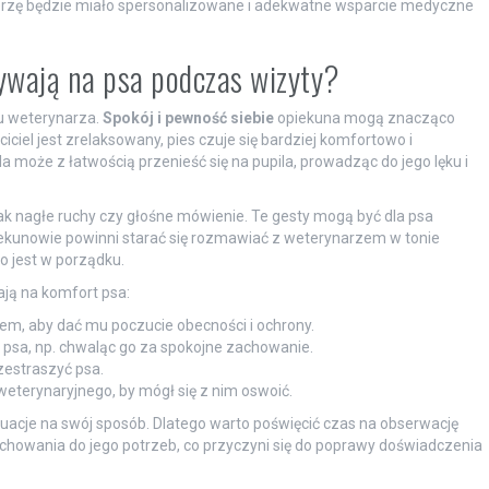
erzę będzie miało spersonalizowane i adekwatne wsparcie medyczne
ywają na psa podczas wizyty?
 u weterynarza.
Spokój i pewność siebie
opiekuna mogą znacząco
ciciel jest zrelaksowany, pies czuje się bardziej komfortowo i
la może z łatwością przenieść się na pupila, prowadząc do jego lęku i
ak nagłe ruchy czy głośne mówienie. Te gesty mogą być dla psa
iekunowie powinni starać się rozmawiać z weterynarzem w tonie
o jest w porządku.
ają na komfort psa:
m, aby dać mu poczucie obecności i ochrony.
 psa, np. chwaląc go za spokojne zachowanie.
zestraszyć psa.
weterynaryjnego, by mógł się z nim oswoić.
ytuacje na swój sposób. Dlatego warto poświęcić czas na obserwację
howania do jego potrzeb, co przyczyni się do poprawy doświadczenia