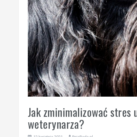
Jak zminimalizować stres 
weterynarza?
12 kwietnia 2021
PsiaRada.pl