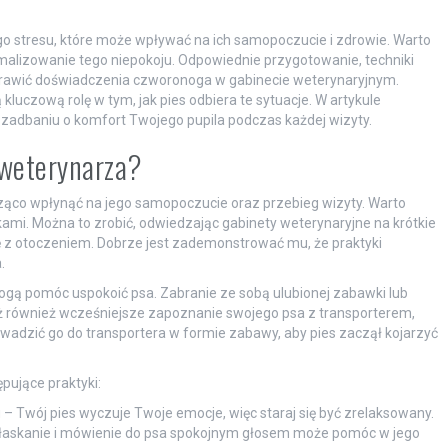
go stresu, które może wpływać na ich samopoczucie i zdrowie. Warto
imalizowanie tego niepokoju. Odpowiednie przygotowanie, techniki
rawić doświadczenia czworonoga w gabinecie weterynaryjnym.
luczową rolę w tym, jak pies odbiera te sytuacje. W artykule
zadbaniu o komfort Twojego pupila podczas każdej wizyty.
 weterynarza?
ąco wpłynąć na jego samopoczucie oraz przebieg wizyty. Warto
ami. Można to zrobić, odwiedzając gabinety weterynaryjne na krótkie
ię z otoczeniem. Dobrze jest zademonstrować mu, że praktyki
.
ogą pomóc uspokoić psa. Zabranie ze sobą ulubionej zabawki lub
ż również wcześniejsze zapoznanie swojego psa z transporterem,
wadzić go do transportera w formie zabawy, aby pies zaczął kojarzyć
ujące praktyki:
 Twój pies wyczuje Twoje emocje, więc staraj się być zrelaksowany.
głaskanie i mówienie do psa spokojnym głosem może pomóc w jego