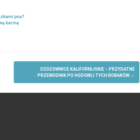
czkami psa?
ową karmę
DŻDŻOWNICE KALIFORNIJSKIE – PRZYDATNE
PRZEWODNIK PO HODOWLI TYCH ROBAKÓW
→