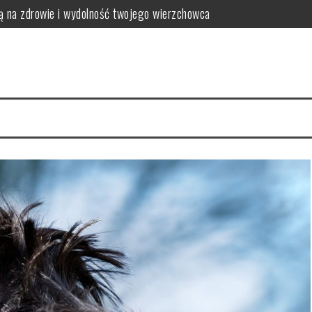
ją na zdrowie i wydolność twojego wierzchowca
eszczami?
krów i opasów
ne dla koni z problemami metabolicznymi
, którego warto poznać
ą twoje wnętrze