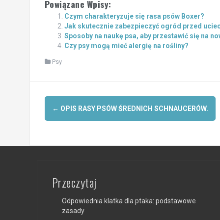
Powiązane Wpisy:
Czym charakteryzuje się rasa psów Boxer?
Jak skutecznie zabezpieczyć ogród przed ucie
Sposoby na naukę psa, aby przestawić się na n
Czy psy mogą mieć alergię na rośliny?
Psy
Post
←
OPIS RASY PSÓW ŚREDNICH SCHNAUCERÓW.
navigation
Przeczytaj
Odpowiednia klatka dla ptaka: podstawowe
zasady