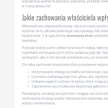
współpraca oparta na zaufaniu zapewnia, że każde zwi
w miarę upływu lat.
Jakie zachowania właściciela wpł
Właściciel psa odgrywa kluczową rolę w procesie wizyty
wpłynąć na to, jak pies postrzega całą sytuację. Gdy właś
bezpiecznie. Z drugiej strony,
wzmożony stres
właścicie
niepokoju.
Podczas wizyty warto unikać nerwowych reakcji, takich j
sygnałami ostrzegawczymi, które zwiększą jego lęk. Op
spokojnym, aby w ten sposób przekazać psu, że wszystk
Oto kilka zachowań właściciela, które pozytywnie wpływ
Utrzymywanie stałego kontaktu wzrokowego z pse
Używanie zachęcającego tonu głosu, aby uspokoić
Unikanie nagłych ruchów i krzyków, które mogą pr
Zapewnienie psu możliwości eksploracji gabinetu 
Pamiętajmy, że każdy pies jest inny i reaguje na różne s
zachowania swojego pupila i dostosowanie własnego zac
wizyty u weterynarza.