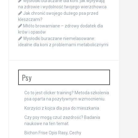
Wysłodki buraczane dla koni: jak wpływają
na zdrowie i wydolność twojego wierzchowca
Jak chronić swojego dużego psa przed
kleszczami?
Młóto browarniane – zdrowy dodatek dla
krów i opasów
Wysłodki buraczane niemelasowane:
idealne dla koni z problemami metabolicznymi
Psy
Co to jest clicker training? Metoda szkolenia
psa oparta na pozytywnym wzmocnieniu.
Korzyści z kojca dla psa do mieszkania
Czy psy mogą czuć zazdrość? Badania
naukowe na ten temat.
Bichon Frise Opis Rasy, Cechy