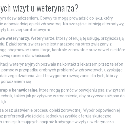
jnych wizyt u weterynarza?
ącym doświadczeniem. Obawy te mogą prowadzić do lęku, który
e odpowiedniej opieki zdrowotnej. Na szczęście, istnieją alternatywy,
zyty bardziej komfortowymi.
we weterynarzy
. Weterynarze, którzy oferują tę usługę, przyjeżdżają
. Dzięki temu zwierzę nie jest narażone na stres związany z
gą obejmować konsultacje, kontrole zdrowotne oraz nawet niektóre
związaniem dla właścicieli.
ltacji weterynaryjnych pozwala na kontakt z lekarzem przez telefon
ną pomoc w przypadku drobnych problemów zdrowotnych, uzyskując
alszego działania. Jest to wygodne rozwiązanie dla tych, którzy
z poruszaniem się.
erapie behawioralne
, które mogą pomóc w oswojeniu psa z wizytami
technik, takich jak pozytywne wzmocnienie, aby przyzwyczaić psa do
lęk.
a oraz ułatwienie procesu opieki zdrowotnej. Wybór odpowiedniej
 preferencji właściciela, jednak wszystkie oferują skuteczne
 i mniej stresujących opcji niż tradycyjne wizyty u weterynarza.