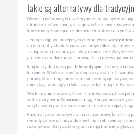
Jakie są alternatywy dla tradycy
Dla wielu psów wizyty u weterynarza mogą być stresuj
utrudnia zarówno psu, jak i jego właścicielowi zapewnieni
które mogą znacząco zredukować ten stres i uczynić wi
Jedną z najpopularniejszych alternatyw są
wizyty domo
do domu, aby zbadać psa w znajomym dla niego otoczeniu
transportem oraz nowym, obcym miejscem. Wizyty te mo
procedury medyczne, co sprawia, że są one wygodnym ro
Inną korzystną opcją jest
telemedycyna
. Ta forma konsu
lub wideo. Właściciele psów mogą uzyskać profesjonal
porady, które mogą pomóc im podjąć decyzje dotyczące d
mieszkają w odległych lokalizacjach lub mają trudności 
Warto również rozważyć inne formy wsparcia, takie jak
t
weterynaryjnymi. Właściciele mogą korzystać z różnych 
wizyt u weterynarza, co z czasem może zmniejszyć jego 
Każda z tych alternatyw ma na celu poprawę komfortu ps
metody zależy od indywidualnych potrzeb zwierzęcia oraz
rozwiązania dla tych, którzy poszukują bardziej stylowych