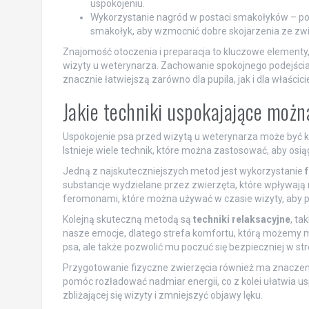
uspokojeniu.
Wykorzystanie nagród w postaci smakołyków – 
smakołyk, aby wzmocnić dobre skojarzenia ze zw
Znajomość otoczenia i preparacja to kluczowe elementy
wizyty u weterynarza. Zachowanie spokojnego podejścia
znacznie łatwiejszą zarówno dla pupila, jak i dla właścicie
Jakie techniki uspokajające moż
Uspokojenie psa przed wizytą u weterynarza może być k
Istnieje wiele technik, które można zastosować, aby osią
Jedną z najskuteczniejszych metod jest wykorzystanie
substancje wydzielane przez zwierzęta, które wpływają n
feromonami, które można używać w czasie wizyty, aby p
Kolejną skuteczną metodą są
techniki relaksacyjne
, ta
nasze emocje, dlatego strefa komfortu, którą możemy mu
psa, ale także pozwolić mu poczuć się bezpieczniej w stre
Przygotowanie fizyczne zwierzęcia również ma znacze
pomóc rozładować nadmiar energii, co z kolei ułatwia u
zbliżającej się wizyty i zmniejszyć objawy lęku.