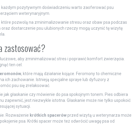
po każdym pozytywnym doświadczeniu warto zaoferować psu
ierzęciem weterynaryjnym.
, które pozwolą na zminimalizowanie stresu oraz obaw psa podczas
 oraz dostarczenie psu ulubionych rzeczy mogą uczynić tę wizytę
la.
na zastosować?
luczowe, aby zminimalizować stres i poprawić komfort zwierzęcia.
gnąć ten cel.
feromonów
, które mają działanie kojące. Feromony to chemiczne
a ich zachowanie. Istnieją specjalne spraye lub dyfuzory z
omóc psu się zrelaksować.
kie jak głaskanie czy mówienie do psa spokojnym tonem. Pies odbiera
 zapewnić, jest niezwykle istotna. Głaskanie może nie tylko uspokoić
sującej sytuacji.
nie. Rozważenie
krótkich spacerów
przed wizytą u weterynarza może
spokojenie psa. Krótki spacer może też odwrócić uwagę psa od