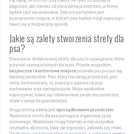
Pamiętaj, że komfort psa zależy nie tylko od usunięcia
zagrożeń, ale również od stworzenia przestrzeni, w której
będzie czuł się swobodnie. Dobrym pomysłem jest
wyznaczenie miejsca, w którym pies będzie mógł wypocząć i
bawić się w bezpieczny sposób.
Jakie są zalety stworzenia strefy dla
psa?
Stworzenie dedykowanej strefy dla psa to rozwiązanie, które
przynosi szereg istotnych korzyści. Przede wszystkim,
bezpieczne i komfortowe miejsce
pozwala psu poczuć się
bardziej swobodnie. Pies, który ma swoją przestrzeń, jest
mniej zestresowany, co znacząco wpływa na jego
zachowanie oraz samopoczucie. Może swobodnie
odpoczywać, bawić się i obserwować swoje otoczenie bez
obaw o swoje bezpieczeństwo.
Drugą istotną zaletą jest
uporządkowanie przestrzeni
.
Wydzielona strefa dla psa pomaga w organizacji życia
domowego. Właściciele mogą trzymać w niej wszystkie
niezbędne akcesoria, takie jak legowisko, zabawki czy miski.
Dzięki temu sprzątanie staje się prostsze, a codzienna opieka