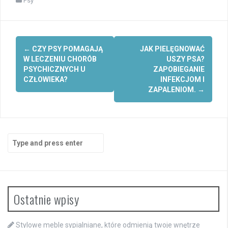
Psy
Post
←
CZY PSY POMAGAJĄ
JAK PIELĘGNOWAĆ
navigation
W LECZENIU CHORÓB
USZY PSA?
PSYCHICZNYCH U
ZAPOBIEGANIE
CZŁOWIEKA?
INFEKCJOM I
ZAPALENIOM.
→
Search
for:
Ostatnie wpisy
Stylowe meble sypialniane, które odmienią twoje wnętrze