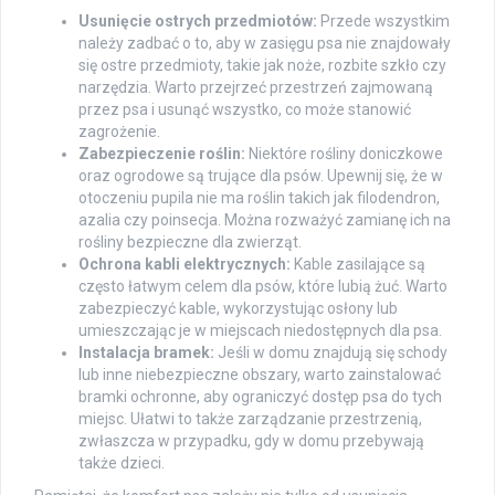
Usunięcie ostrych przedmiotów:
Przede wszystkim
należy zadbać o to, aby w zasięgu psa nie znajdowały
się ostre przedmioty, takie jak noże, rozbite szkło czy
narzędzia. Warto przejrzeć przestrzeń zajmowaną
przez psa i usunąć wszystko, co może stanowić
zagrożenie.
Zabezpieczenie roślin:
Niektóre rośliny doniczkowe
oraz ogrodowe są trujące dla psów. Upewnij się, że w
otoczeniu pupila nie ma roślin takich jak filodendron,
azalia czy poinsecja. Można rozważyć zamianę ich na
rośliny bezpieczne dla zwierząt.
Ochrona kabli elektrycznych:
Kable zasilające są
często łatwym celem dla psów, które lubią żuć. Warto
zabezpieczyć kable, wykorzystując osłony lub
umieszczając je w miejscach niedostępnych dla psa.
Instalacja bramek:
Jeśli w domu znajdują się schody
lub inne niebezpieczne obszary, warto zainstalować
bramki ochronne, aby ograniczyć dostęp psa do tych
miejsc. Ułatwi to także zarządzanie przestrzenią,
zwłaszcza w przypadku, gdy w domu przebywają
także dzieci.