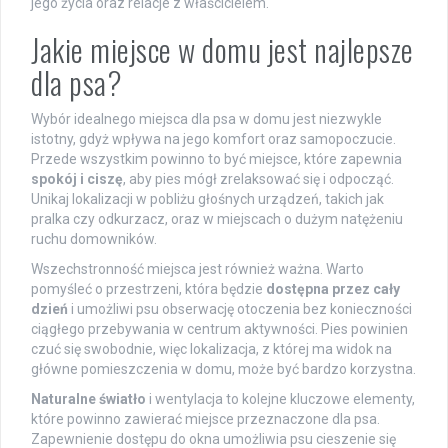
jego życia oraz relacje z właścicielem.
Jakie miejsce w domu jest najlepsze
dla psa?
Wybór idealnego miejsca dla psa w domu jest niezwykle
istotny, gdyż wpływa na jego komfort oraz samopoczucie.
Przede wszystkim powinno to być miejsce, które zapewnia
spokój i ciszę
, aby pies mógł zrelaksować się i odpocząć.
Unikaj lokalizacji w pobliżu głośnych urządzeń, takich jak
pralka czy odkurzacz, oraz w miejscach o dużym natężeniu
ruchu domowników.
Wszechstronność miejsca jest również ważna. Warto
pomyśleć o przestrzeni, która będzie
dostępna przez cały
dzień
i umożliwi psu obserwację otoczenia bez konieczności
ciągłego przebywania w centrum aktywności. Pies powinien
czuć się swobodnie, więc lokalizacja, z której ma widok na
główne pomieszczenia w domu, może być bardzo korzystna.
Naturalne światło
i wentylacja to kolejne kluczowe elementy,
które powinno zawierać miejsce przeznaczone dla psa.
Zapewnienie dostępu do okna umożliwia psu cieszenie się