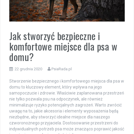
Jak stworzyć bezpieczne i
komfortowe miejsce dla psa w
domu?
22 grudnia 2020
PsiaRada.pl
Stworzenie bezpiecznego i komfortowego miejsca dla psa w
domu to kluczowy element, który wpływa na jego
samopoczucie i zdrowie. Właściwie zaplanowana przestrzeń
nie tylko pozwala psu na odpoczynek, ale również
minimalizuje ryzyko potencjalnych zagrożeń. Warto zwrócić
uwagę na to, jakie akcesoria i elementy wyposażenia będą
niezbędne, aby stworzyć idealne miejsce dla naszego
czworonożnego przyjaciela. Dostosowanie przestrzeni do
indywidualnych potrzeb psa może znacząco poprawić jakość