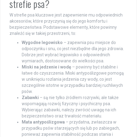
strefie psa?
W strefie psa kluczowe jest zapewnienie mu odpowiednich
akcesoriów, które przyczynią się do jego komfortu i
bezpieczeństwa. Podstawowe elementy, które powinny
znaleźć się w takiej przestrzeni, to:
Wygodne legowisko
– zapewnia psu miejsce do
odpoczynku i snu, co jest niezbędne dla jego zdrowia.
Dobrze jest wybrać legowisko o odpowiednich
wymiarach, dostosowane do wielkości psa.
Miski na jedzenie i wodę
– powinny być stabilne i
łatwe do czyszczenia. Miski antypoślizgowe pomogą
w uniknięciu rozlania jedzenia czy wody, co jest
szczególnie istotne w przypadku bardziej ruchliwych
psów.
Zabawki
– są nie tylko źródłem rozrywki, ale także
wspomagają rozwój fizyczny i psychiczny psa.
Wybierając zabawki, należy zwrócić uwagę na ich
bezpieczeństwo oraz trwałość materiału.
Mata antypoślizgowa
– przydatna, zwłaszcza w
przypadku psów starzejących się lub po zabiegach,
ponieważ zapewnia stabilność podczas stania i