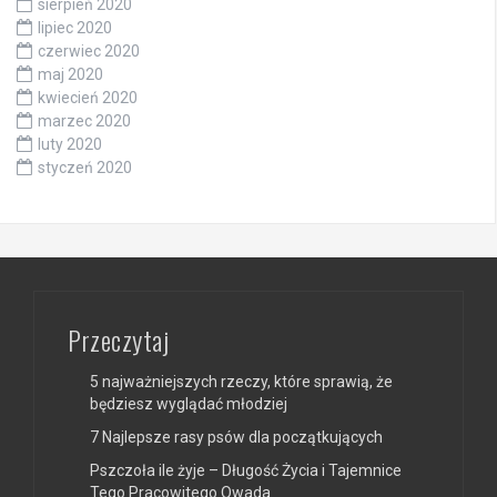
sierpień 2020
lipiec 2020
czerwiec 2020
maj 2020
kwiecień 2020
marzec 2020
luty 2020
styczeń 2020
Przeczytaj
5 najważniejszych rzeczy, które sprawią, że
będziesz wyglądać młodziej
7 Najlepsze rasy psów dla początkujących
Pszczoła ile żyje – Długość Życia i Tajemnice
Tego Pracowitego Owada