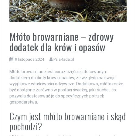
Młóto browarniane – zdrowy
dodatek dla krów i opasów
9 listopada 2024
PsiaRada.pl
Młóto browarniane jest coraz częściej stosowanym
dodatkiem do diety krów i opasów, ze względu na swoje
wyjątkowe właściwości odżywcze. Dodatkowo, młóto może
być dostępne zarówno w postaci świeżej, jak i suchej, co
pozwala dostosować je do specyficznych potrzeb
gospodarstwa.
Czym jest młóto browarniane i skąd
pochodzi?