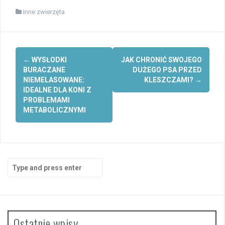
Inne zwierzęta
Post
←
WYSŁODKI
JAK CHRONIĆ SWOJEGO
navigation
BURACZANE
DUŻEGO PSA PRZED
NIEMELASOWANE:
KLESZCZAMI?
→
IDEALNE DLA KONI Z
PROBLEMAMI
METABOLICZNYMI
Search
for:
Ostatnie wpisy