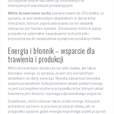
szczególnie ważne dla zwierząt hodowanych w
intensywnych warunkach produkcyjnych.
Młóto browarniane suche
zawiera nawet do 25% białka, co
sprawia, że jest doskonałym składnikiem w diecie krów
mlecznych, których zapotrzebowanie na ten składnik
odżywczy jest bardzo wysokie. Stosowanie młóta w paszy
pozwala na optymalne zaspokojenie tych potrzeb i
przyczynia się do zwiększenia wydajności produkcji mleka.
Energia i błonnik – wsparcie dla
trawienia i produkcji
Młóto browarniane dostarcza nie tylko białka, ale także
błonnika i energii, co sprawia, że jest ono kompletnym
dodatkiem do diety zwierząt. Wysoka zawartość błonnika
wspiera prawidłowe funkcjonowanie układu pokarmowego,
co jest szczególnie istotne w przypadku krów, których układ
trawienny jest złożony i wymaga odpowiedniego wsparcia.
Dodatkowo, młóto stanowi także źródło energii, która jest
potrzebna zarówno w procesie produkcji mleka, jak i w
przypadku opasów, gdzie energia wspomaga szybki przyrost