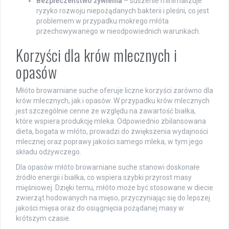
Bezpieczeństwo żywienia
– suszenie minimalizuje
ryzyko rozwoju niepożądanych bakterii i pleśni, co jest
problemem w przypadku mokrego młóta
przechowywanego w nieodpowiednich warunkach.
Korzyści dla krów mlecznych i
opasów
Młóto browarniane suche oferuje liczne korzyści zarówno dla
krów mlecznych, jak i opasów. W przypadku krów mlecznych
jest szczególnie cenne ze względu na zawartość białka,
które wspiera produkcję mleka. Odpowiednio zbilansowana
dieta, bogata w młóto, prowadzi do zwiększenia wydajności
mlecznej oraz poprawy jakości samego mleka, w tym jego
składu odżywczego.
Dla opasów młóto browarniane suche stanowi doskonałe
źródło energii i białka, co wspiera szybki przyrost masy
mięśniowej. Dzięki temu, młóto może być stosowane w diecie
zwierząt hodowanych na mięso, przyczyniając się do lepszej
jakości mięsa oraz do osiągnięcia pożądanej masy w
krótszym czasie.