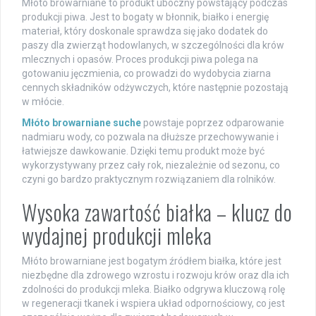
Młóto browarniane to produkt uboczny powstający podczas
produkcji piwa. Jest to bogaty w błonnik, białko i energię
materiał, który doskonale sprawdza się jako dodatek do
paszy dla zwierząt hodowlanych, w szczególności dla krów
mlecznych i opasów. Proces produkcji piwa polega na
gotowaniu jęczmienia, co prowadzi do wydobycia ziarna
cennych składników odżywczych, które następnie pozostają
w młócie.
Młóto browarniane suche
powstaje poprzez odparowanie
nadmiaru wody, co pozwala na dłuższe przechowywanie i
łatwiejsze dawkowanie. Dzięki temu produkt może być
wykorzystywany przez cały rok, niezależnie od sezonu, co
czyni go bardzo praktycznym rozwiązaniem dla rolników.
Wysoka zawartość białka – klucz do
wydajnej produkcji mleka
Młóto browarniane jest bogatym źródłem białka, które jest
niezbędne dla zdrowego wzrostu i rozwoju krów oraz dla ich
zdolności do produkcji mleka. Białko odgrywa kluczową rolę
w regeneracji tkanek i wspiera układ odpornościowy, co jest