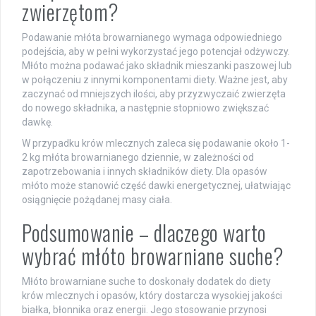
zwierzętom?
Podawanie młóta browarnianego wymaga odpowiedniego
podejścia, aby w pełni wykorzystać jego potencjał odżywczy.
Młóto można podawać jako składnik mieszanki paszowej lub
w połączeniu z innymi komponentami diety. Ważne jest, aby
zaczynać od mniejszych ilości, aby przyzwyczaić zwierzęta
do nowego składnika, a następnie stopniowo zwiększać
dawkę.
W przypadku krów mlecznych zaleca się podawanie około 1-
2 kg młóta browarnianego dziennie, w zależności od
zapotrzebowania i innych składników diety. Dla opasów
młóto może stanowić część dawki energetycznej, ułatwiając
osiągnięcie pożądanej masy ciała.
Podsumowanie – dlaczego warto
wybrać młóto browarniane suche?
Młóto browarniane suche to doskonały dodatek do diety
krów mlecznych i opasów, który dostarcza wysokiej jakości
białka, błonnika oraz energii. Jego stosowanie przynosi