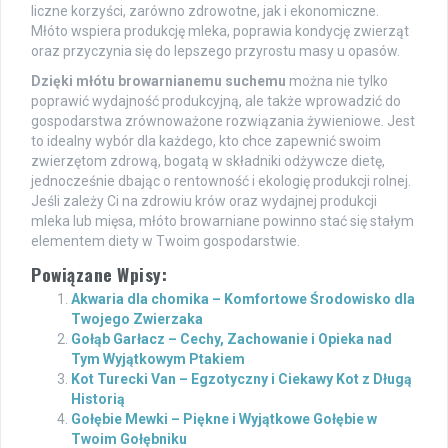
liczne korzyści, zarówno zdrowotne, jak i ekonomiczne.
Młóto wspiera produkcję mleka, poprawia kondycję zwierząt
oraz przyczynia się do lepszego przyrostu masy u opasów.
Dzięki młótu browarnianemu suchemu
można nie tylko
poprawić wydajność produkcyjną, ale także wprowadzić do
gospodarstwa zrównoważone rozwiązania żywieniowe. Jest
to idealny wybór dla każdego, kto chce zapewnić swoim
zwierzętom zdrową, bogatą w składniki odżywcze dietę,
jednocześnie dbając o rentowność i ekologię produkcji rolnej.
Jeśli zależy Ci na zdrowiu krów oraz wydajnej produkcji
mleka lub mięsa, młóto browarniane powinno stać się stałym
elementem diety w Twoim gospodarstwie.
Powiązane Wpisy:
Akwaria dla chomika – Komfortowe Środowisko dla
Twojego Zwierzaka
Gołąb Garłacz – Cechy, Zachowanie i Opieka nad
Tym Wyjątkowym Ptakiem
Kot Turecki Van – Egzotyczny i Ciekawy Kot z Długą
Historią
Gołębie Mewki – Piękne i Wyjątkowe Gołębie w
Twoim Gołębniku