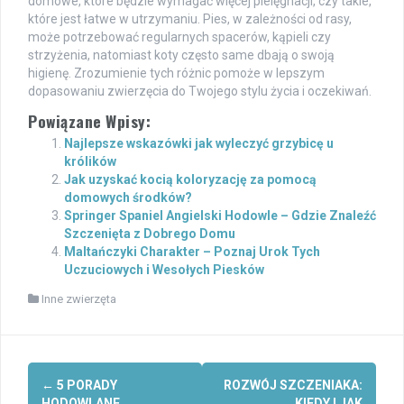
domowe, które będzie wymagać więcej pielęgnacji, czy takie,
które jest łatwe w utrzymaniu. Pies, w zależności od rasy,
może potrzebować regularnych spacerów, kąpieli czy
strzyżenia, natomiast koty często same dbają o swoją
higienę. Zrozumienie tych różnic pomoże w lepszym
dopasowaniu zwierzęcia do Twojego stylu życia i oczekiwań.
Powiązane Wpisy:
Najlepsze wskazówki jak wyleczyć grzybicę u
królików
Jak uzyskać kocią koloryzację za pomocą
domowych środków?
Springer Spaniel Angielski Hodowle – Gdzie Znaleźć
Szczenięta z Dobrego Domu
Maltańczyki Charakter – Poznaj Urok Tych
Uczuciowych i Wesołych Piesków
Inne zwierzęta
Post
←
5 PORADY
ROZWÓJ SZCZENIAKA:
HODOWLANE
KIEDY I JAK