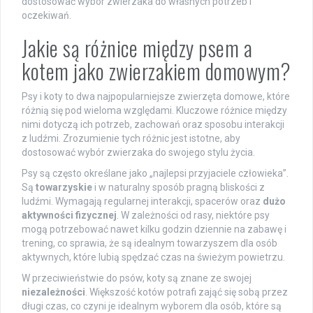
dostosować wybór zwierzaka do własnych potrzeb i
oczekiwań.
Jakie są różnice między psem a
kotem jako zwierzakiem domowym?
Psy i koty to dwa najpopularniejsze zwierzęta domowe, które
różnią się pod wieloma względami. Kluczowe różnice między
nimi dotyczą ich potrzeb, zachowań oraz sposobu interakcji
z ludźmi. Zrozumienie tych różnic jest istotne, aby
dostosować wybór zwierzaka do swojego stylu życia.
Psy są często określane jako „najlepsi przyjaciele człowieka”.
Są
towarzyskie
i w naturalny sposób pragną bliskości z
ludźmi. Wymagają regularnej interakcji, spacerów oraz
dużo
aktywności fizycznej
. W zależności od rasy, niektóre psy
mogą potrzebować nawet kilku godzin dziennie na zabawę i
trening, co sprawia, że są idealnym towarzyszem dla osób
aktywnych, które lubią spędzać czas na świeżym powietrzu.
W przeciwieństwie do psów, koty są znane ze swojej
niezależności
. Większość kotów potrafi zająć się sobą przez
długi czas, co czyni je idealnym wyborem dla osób, które są