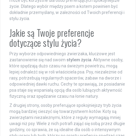
może być korzystne dla osób preferujących spokojniejsze
życie. Dlatego wybór między psem a kotem powinien być
dokładnie przemyślany, w zależności od Twoich preferencji i
stylu życia.
Jakie są Twoje preferencje
dotyczące stylu życia?
Przy wyborze odpowiedniego zwierzaka, kluczowe jest
zastanowienie się nad swoim
stylem życia
. Aktywne osoby,
które spędzają dużo czasu na świeżym powietrzu, mogą
lepiej odnaleźć się w roli właściciela psa. Psy, niezależnie od
rasy, potrzebują regularnych spacerów, zabaw na dworze i
odpowiedniej dawki ruchu. Cechy te sprawiają, że posiadanie
psa staje się wspaniałą opcją dla osób lubiących aktywność
fizyczną oraz spędzanie czasu na łonie natury.
Z drugiej strony, osoby preferujące spokojniejszy tryb życia
mogą bardziej cieszyć się towarzystwem kotów. Koty są
zwierzętami niezależnymi, które z reguły wymagają mniej
uwagi niż psy. Wiele z nich potrafi zająć się sobą przez długie
godziny, co sprawia, że są idealne dla osób o intensywnym
stylu pracy lub tych, którzy po prostu preferują spędzać czas