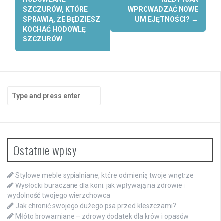
navigation
SZCZURÓW, KTÓRE
WPROWADZAĆ NOWE
SPRAWIĄ, ŻE BĘDZIESZ
UMIEJĘTNOŚCI?
→
KOCHAĆ HODOWLĘ
SZCZURÓW
Search
for:
Ostatnie wpisy
Stylowe meble sypialniane, które odmienią twoje wnętrze
Wysłodki buraczane dla koni: jak wpływają na zdrowie i
wydolność twojego wierzchowca
Jak chronić swojego dużego psa przed kleszczami?
Młóto browarniane – zdrowy dodatek dla krów i opasów