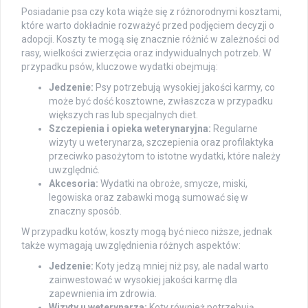
Posiadanie psa czy kota wiąże się z różnorodnymi kosztami,
które warto dokładnie rozważyć przed podjęciem decyzji o
adopcji. Koszty te mogą się znacznie różnić w zależności od
rasy, wielkości zwierzęcia oraz indywidualnych potrzeb. W
przypadku psów, kluczowe wydatki obejmują:
Jedzenie:
Psy potrzebują wysokiej jakości karmy, co
może być dość kosztowne, zwłaszcza w przypadku
większych ras lub specjalnych diet.
Szczepienia i opieka weterynaryjna:
Regularne
wizyty u weterynarza, szczepienia oraz profilaktyka
przeciwko pasożytom to istotne wydatki, które należy
uwzględnić.
Akcesoria:
Wydatki na obroże, smycze, miski,
legowiska oraz zabawki mogą sumować się w
znaczny sposób.
W przypadku kotów, koszty mogą być nieco niższe, jednak
także wymagają uwzględnienia różnych aspektów:
Jedzenie:
Koty jedzą mniej niż psy, ale nadal warto
zainwestować w wysokiej jakości karmę dla
zapewnienia im zdrowia.
Wizyty u weterynarza:
Koty również potrzebują