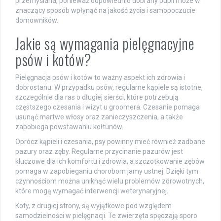
przemyślana, ponieważ odpowiednio dobrany pupil może w
znaczący sposób wpłynąć na jakość życia i samopoczucie
domowników.
Jakie są wymagania pielęgnacyjne
psów i kotów?
Pielęgnacja psów i kotów to ważny aspekt ich zdrowia i
dobrostanu. W przypadku psów, regularne kąpiele są istotne,
szczególnie dla ras o długiej sierści, które potrzebują
częstszego czesania i wizyt u groomera. Czesanie pomaga
usunąć martwe włosy oraz zanieczyszczenia, a także
zapobiega powstawaniu kołtunów.
Oprócz kąpieli i czesania, psy powinny mieć również zadbane
pazury oraz zęby. Regularne przycinanie pazurów jest
kluczowe dla ich komfortu i zdrowia, a szczotkowanie zębów
pomaga w zapobieganiu chorobom jamy ustnej. Dzięki tym
czynnościom można uniknąć wielu problemów zdrowotnych,
które mogą wymagać interwencji weterynaryjnej.
Koty, z drugiej strony, są wyjątkowe pod względem
samodzielności w pielęgnacji. Te zwierzęta spędzają sporo