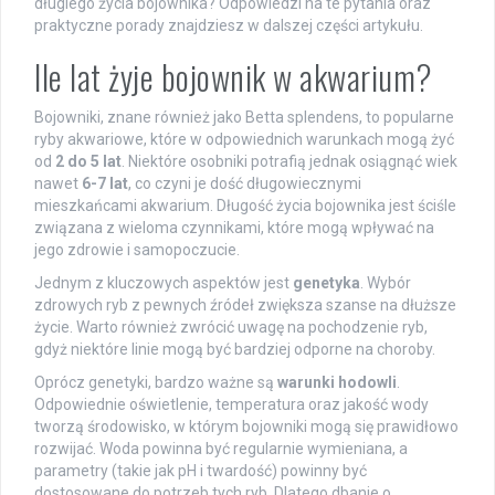
długiego życia bojownika? Odpowiedzi na te pytania oraz
praktyczne porady znajdziesz w dalszej części artykułu.
Ile lat żyje bojownik w akwarium?
Bojowniki, znane również jako Betta splendens, to popularne
ryby akwariowe, które w odpowiednich warunkach mogą żyć
od
2 do 5 lat
. Niektóre osobniki potrafią jednak osiągnąć wiek
nawet
6-7 lat
, co czyni je dość długowiecznymi
mieszkańcami akwarium. Długość życia bojownika jest ściśle
związana z wieloma czynnikami, które mogą wpływać na
jego zdrowie i samopoczucie.
Jednym z kluczowych aspektów jest
genetyka
. Wybór
zdrowych ryb z pewnych źródeł zwiększa szanse na dłuższe
życie. Warto również zwrócić uwagę na pochodzenie ryb,
gdyż niektóre linie mogą być bardziej odporne na choroby.
Oprócz genetyki, bardzo ważne są
warunki hodowli
.
Odpowiednie oświetlenie, temperatura oraz jakość wody
tworzą środowisko, w którym bojowniki mogą się prawidłowo
rozwijać. Woda powinna być regularnie wymieniana, a
parametry (takie jak pH i twardość) powinny być
dostosowane do potrzeb tych ryb. Dlatego dbanie o