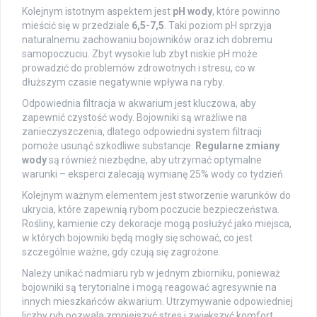
Kolejnym istotnym aspektem jest
pH wody
, które powinno
mieścić się w przedziale
6,5-7,5
. Taki poziom pH sprzyja
naturalnemu zachowaniu bojowników oraz ich dobremu
samopoczuciu. Zbyt wysokie lub zbyt niskie pH może
prowadzić do problemów zdrowotnych i stresu, co w
dłuższym czasie negatywnie wpływa na ryby.
Odpowiednia filtracja w akwarium jest kluczowa, aby
zapewnić czystość wody. Bojowniki są wrażliwe na
zanieczyszczenia, dlatego odpowiedni system filtracji
pomoże usunąć szkodliwe substancje.
Regularne zmiany
wody
są również niezbędne, aby utrzymać optymalne
warunki – eksperci zalecają wymianę 25% wody co tydzień.
Kolejnym ważnym elementem jest stworzenie warunków do
ukrycia, które zapewnią rybom poczucie bezpieczeństwa.
Rośliny, kamienie czy dekoracje mogą posłużyć jako miejsca,
w których bojowniki będą mogły się schować, co jest
szczególnie ważne, gdy czują się zagrożone.
Należy unikać nadmiaru ryb w jednym zbiorniku, ponieważ
bojowniki są terytorialne i mogą reagować agresywnie na
innych mieszkańców akwarium. Utrzymywanie odpowiedniej
liczby ryb pozwala zmniejszyć stres i zwiększyć komfort