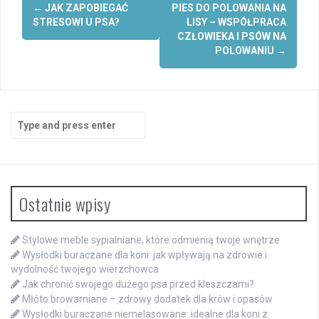
Post
←
JAK ZAPOBIEGAĆ
PIES DO POLOWANIA NA
navigation
STRESOWI U PSA?
LISY – WSPÓŁPRACA
CZŁOWIEKA I PSÓW NA
POLOWANIU
→
Search
for:
Ostatnie wpisy
Stylowe meble sypialniane, które odmienią twoje wnętrze
Wysłodki buraczane dla koni: jak wpływają na zdrowie i
wydolność twojego wierzchowca
Jak chronić swojego dużego psa przed kleszczami?
Młóto browarniane – zdrowy dodatek dla krów i opasów
Wysłodki buraczane niemelasowane: idealne dla koni z