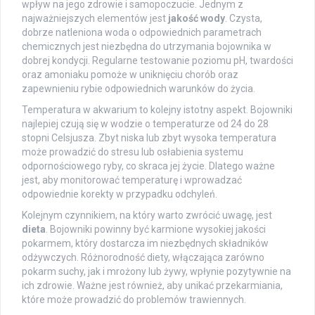
wpływ na jego zdrowie i samopoczucie. Jednym z
najważniejszych elementów jest
jakość wody
. Czysta,
dobrze natleniona woda o odpowiednich parametrach
chemicznych jest niezbędna do utrzymania bojownika w
dobrej kondycji. Regularne testowanie poziomu pH, twardości
oraz amoniaku pomoże w uniknięciu chorób oraz
zapewnieniu rybie odpowiednich warunków do życia.
Temperatura w akwarium to kolejny istotny aspekt. Bojowniki
najlepiej czują się w wodzie o temperaturze od 24 do 28
stopni Celsjusza. Zbyt niska lub zbyt wysoka temperatura
może prowadzić do stresu lub osłabienia systemu
odpornościowego ryby, co skraca jej życie. Dlatego ważne
jest, aby monitorować temperaturę i wprowadzać
odpowiednie korekty w przypadku odchyleń.
Kolejnym czynnikiem, na który warto zwrócić uwagę, jest
dieta
. Bojowniki powinny być karmione wysokiej jakości
pokarmem, który dostarcza im niezbędnych składników
odżywczych. Różnorodność diety, włączająca zarówno
pokarm suchy, jak i mrożony lub żywy, wpłynie pozytywnie na
ich zdrowie. Ważne jest również, aby unikać przekarmiania,
które może prowadzić do problemów trawiennych.