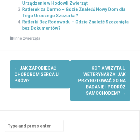
Urządzenie w Hodowli Zwierząt
Ratlerek za Darmo – Gdzie Znaleźć Nowy Dom dla
Tego Uroczego Szczurka?
Ratlerki Bez Rodowodu – Gdzie Znaleźć Szczenięta
bez Dokumentów?
Inne zwierzęta
Post
←
JAK ZAPOBIEGAĆ
KOT A WIZYTA U
navigation
CHOROBOM SERCA U
WETERYNARZA: JAK
PSÓW?
PRZYGOTOWAĆ GO NA
BADANIE I PODRÓŻ
SAMOCHODEM?
→
Search
for: