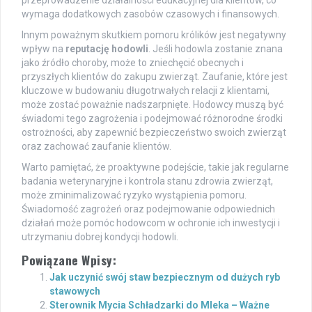
wymaga dodatkowych zasobów czasowych i finansowych.
Innym poważnym skutkiem pomoru królików jest negatywny
wpływ na
reputację hodowli
. Jeśli hodowla zostanie znana
jako źródło choroby, może to zniechęcić obecnych i
przyszłych klientów do zakupu zwierząt. Zaufanie, które jest
kluczowe w budowaniu długotrwałych relacji z klientami,
może zostać poważnie nadszarpnięte. Hodowcy muszą być
świadomi tego zagrożenia i podejmować różnorodne środki
ostrożności, aby zapewnić bezpieczeństwo swoich zwierząt
oraz zachować zaufanie klientów.
Warto pamiętać, że proaktywne podejście, takie jak regularne
badania weterynaryjne i kontrola stanu zdrowia zwierząt,
może zminimalizować ryzyko wystąpienia pomoru.
Świadomość zagrożeń oraz podejmowanie odpowiednich
działań może pomóc hodowcom w ochronie ich inwestycji i
utrzymaniu dobrej kondycji hodowli.
Powiązane Wpisy:
Jak uczynić swój staw bezpiecznym od dużych ryb
stawowych
Sterownik Mycia Schładzarki do Mleka – Ważne