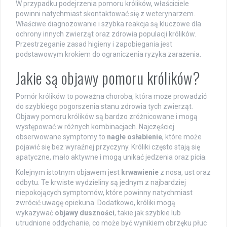
W przypadku podejrzenia pomoru królików, właściciele
powinni natychmiast skontaktować się z weterynarzem.
Właściwe diagnozowanie i szybka reakcja są kluczowe dla
ochrony innych zwierząt oraz zdrowia populacji królików.
Przestrzeganie zasad higieny i zapobiegania jest
podstawowym krokiem do ograniczenia ryzyka zarażenia.
Jakie są objawy pomoru królików?
Pomór królików to poważna choroba, która może prowadzić
do szybkiego pogorszenia stanu zdrowia tych zwierząt.
Objawy pomoru królików są bardzo zróżnicowane i mogą
występować w różnych kombinacjach. Najczęściej
obserwowane symptomy to
nagłe osłabienie
, które może
pojawić się bez wyraźnej przyczyny. Króliki często stają się
apatyczne, mało aktywne i mogą unikać jedzenia oraz picia.
Kolejnym istotnym objawem jest
krwawienie
z nosa, ust oraz
odbytu. Te krwiste wydzieliny są jednym z najbardziej
niepokojących symptomów, które powinny natychmiast
zwrócić uwagę opiekuna. Dodatkowo, króliki mogą
wykazywać
objawy duszności
, takie jak szybkie lub
utrudnione oddychanie, co może być wynikiem obrzęku płuc