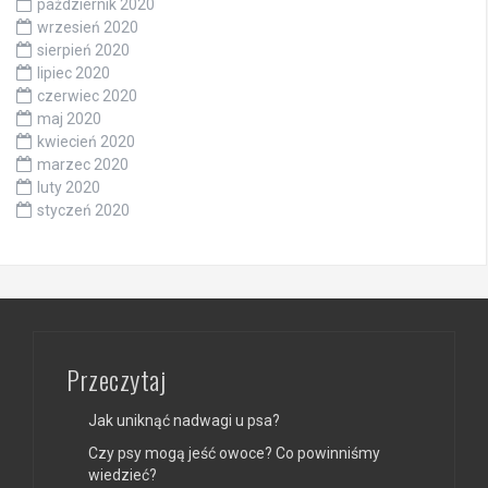
październik 2020
wrzesień 2020
sierpień 2020
lipiec 2020
czerwiec 2020
maj 2020
kwiecień 2020
marzec 2020
luty 2020
styczeń 2020
Przeczytaj
Jak uniknąć nadwagi u psa?
Czy psy mogą jeść owoce? Co powinniśmy
wiedzieć?