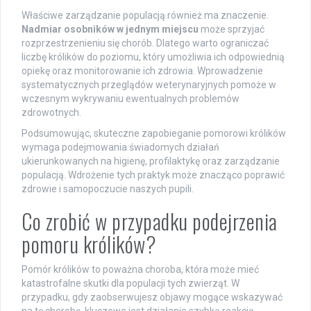
Właściwe zarządzanie populacją również ma znaczenie.
Nadmiar osobników w jednym miejscu
może sprzyjać
rozprzestrzenieniu się chorób. Dlatego warto ograniczać
liczbę królików do poziomu, który umożliwia ich odpowiednią
opiekę oraz monitorowanie ich zdrowia. Wprowadzenie
systematycznych przeglądów weterynaryjnych pomoże w
wczesnym wykrywaniu ewentualnych problemów
zdrowotnych.
Podsumowując, skuteczne zapobieganie pomorowi królików
wymaga podejmowania świadomych działań
ukierunkowanych na higienę, profilaktykę oraz zarządzanie
populacją. Wdrożenie tych praktyk może znacząco poprawić
zdrowie i samopoczucie naszych pupili.
Co zrobić w przypadku podejrzenia
pomoru królików?
Pomór królików to poważna choroba, która może mieć
katastrofalne skutki dla populacji tych zwierząt. W
przypadku, gdy zaobserwujesz objawy mogące wskazywać
na tę chorobę, kluczowe jest działanie szybką reakcją.