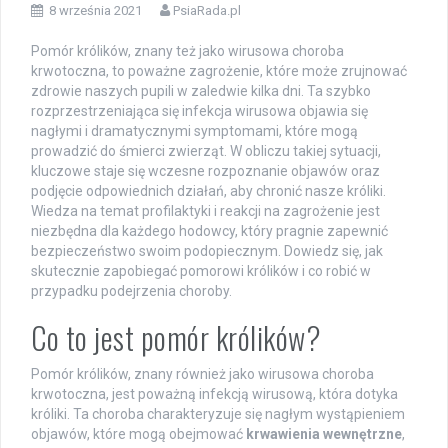
8 września 2021
PsiaRada.pl
Pomór królików, znany też jako wirusowa choroba
krwotoczna, to poważne zagrożenie, które może zrujnować
zdrowie naszych pupili w zaledwie kilka dni. Ta szybko
rozprzestrzeniająca się infekcja wirusowa objawia się
nagłymi i dramatycznymi symptomami, które mogą
prowadzić do śmierci zwierząt. W obliczu takiej sytuacji,
kluczowe staje się wczesne rozpoznanie objawów oraz
podjęcie odpowiednich działań, aby chronić nasze króliki.
Wiedza na temat profilaktyki i reakcji na zagrożenie jest
niezbędna dla każdego hodowcy, który pragnie zapewnić
bezpieczeństwo swoim podopiecznym. Dowiedz się, jak
skutecznie zapobiegać pomorowi królików i co robić w
przypadku podejrzenia choroby.
Co to jest pomór królików?
Pomór królików, znany również jako wirusowa choroba
krwotoczna, jest poważną infekcją wirusową, która dotyka
króliki. Ta choroba charakteryzuje się nagłym wystąpieniem
objawów, które mogą obejmować
krwawienia wewnętrzne
,