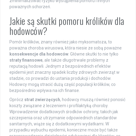
zminimalizować ryzyko wystąpienia pomoru i innych
poważnych schorzeń.
Jakie są skutki pomoru królików dla
hodowców?
Pomór królików, znany również jako myksomatoza, to
poważna choroba wirusowa, która niesie ze sobą poważne
konsekwencje dla hodowców
. Główne skutki to nie tylko
straty finansowe
, ale także długotrwałe problemy z
reputacją hodowli. Jednym z bezpośrednich efektów
epidemii jest znaczny spadek liczby zdrowych zwierząt w
stadzie, co prowadzi do ustania produkcji i dochodów.
Hodowcy mogą stracić dużą część populacji królików, co
bezpośrednio wpływa na ich finanse.
Oprócz
strat zwierzęcych
, hodowcy muszą również ponosić
koszty związane z leczeniem i profilaktyką choroby.
Wprowadzenie dodatkowych środków ochrony, takich jak
szczepienia oraz utrzymanie odpowiednich standardów
sanitarnych, wiąże się z dodatkowymi wydatkami. W
przypadku wybuchu epidemii, konieczne może być także
przeprowadzenie działalności edukacyjnej dla klientów, co