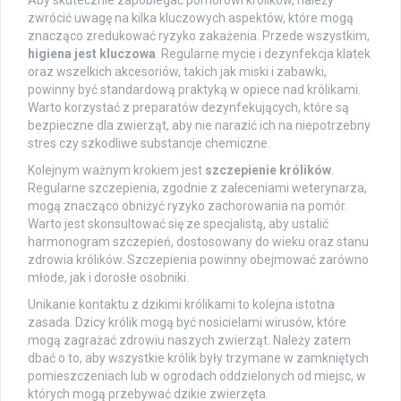
zwrócić uwagę na kilka kluczowych aspektów, które mogą
znacząco zredukować ryzyko zakażenia. Przede wszystkim,
higiena jest kluczowa
. Regularne mycie i dezynfekcja klatek
oraz wszelkich akcesoriów, takich jak miski i zabawki,
powinny być standardową praktyką w opiece nad królikami.
Warto korzystać z preparatów dezynfekujących, które są
bezpieczne dla zwierząt, aby nie narazić ich na niepotrzebny
stres czy szkodliwe substancje chemiczne.
Kolejnym ważnym krokiem jest
szczepienie królików
.
Regularne szczepienia, zgodnie z zaleceniami weterynarza,
mogą znacząco obniżyć ryzyko zachorowania na pomór.
Warto jest skonsultować się ze specjalistą, aby ustalić
harmonogram szczepień, dostosowany do wieku oraz stanu
zdrowia królików. Szczepienia powinny obejmować zarówno
młode, jak i dorosłe osobniki.
Unikanie kontaktu z dzikimi królikami to kolejna istotna
zasada. Dzicy królik mogą być nosicielami wirusów, które
mogą zagrażać zdrowiu naszych zwierząt. Należy zatem
dbać o to, aby wszystkie królik były trzymane w zamkniętych
pomieszczeniach lub w ogrodach oddzielonych od miejsc, w
których mogą przebywać dzikie zwierzęta.