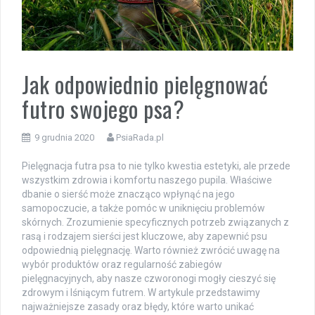
Jak odpowiednio pielęgnować
futro swojego psa?
9 grudnia 2020
PsiaRada.pl
Pielęgnacja futra psa to nie tylko kwestia estetyki, ale przede
wszystkim zdrowia i komfortu naszego pupila. Właściwe
dbanie o sierść może znacząco wpłynąć na jego
samopoczucie, a także pomóc w uniknięciu problemów
skórnych. Zrozumienie specyficznych potrzeb związanych z
rasą i rodzajem sierści jest kluczowe, aby zapewnić psu
odpowiednią pielęgnację. Warto również zwrócić uwagę na
wybór produktów oraz regularność zabiegów
pielęgnacyjnych, aby nasze czworonogi mogły cieszyć się
zdrowym i lśniącym futrem. W artykule przedstawimy
najważniejsze zasady oraz błędy, które warto unikać