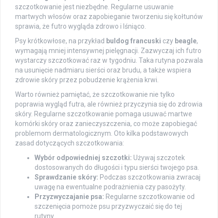
szczotkowanie jest niezbędne. Regularne usuwanie
martwych włosów oraz zapobieganie tworzeniu się kołtunów
sprawia, że futro wygląda zdrowo i lśniąco.
Psy krótkowłose, na przykład
buldog francuski
czy
beagle
,
wymagają mniej intensywnej pielęgnacji. Zazwyczaj ich futro
wystarczy szczotkować raz w tygodniu. Taka rutyna pozwala
na usunięcie nadmiaru sierści oraz brudu, a także wspiera
zdrowie skóry przez pobudzenie krążenia krwi.
Warto również pamiętać, że szczotkowanie nie tylko
poprawia wygląd futra, ale również przyczynia się do zdrowia
skóry. Regularne szczotkowanie pomaga usuwać martwe
komórki skóry oraz zanieczyszczenia, co może zapobiegać
problemom dermatologicznym. Oto kilka podstawowych
zasad dotyczących szczotkowania:
Wybór odpowiedniej szczotki:
Używaj szczotek
dostosowanych do długości i typu sierści twojego psa.
Sprawdzanie skóry:
Podczas szczotkowania zwracaj
uwagę na ewentualne podrażnienia czy pasożyty.
Przyzwyczajanie psa:
Regularne szczotkowanie od
szczenięcia pomoże psu przyzwyczaić się do tej
rutyny.