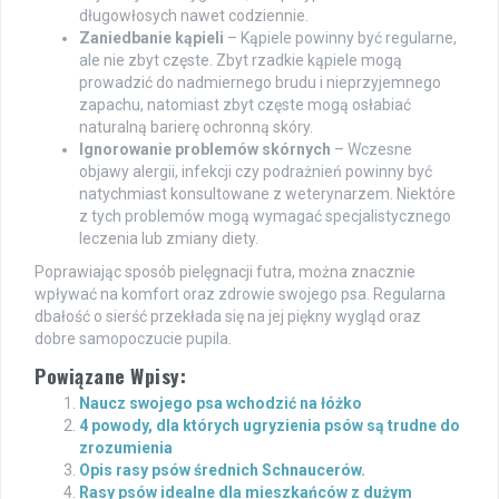
długowłosych nawet codziennie.
Zaniedbanie kąpieli
– Kąpiele powinny być regularne,
ale nie zbyt częste. Zbyt rzadkie kąpiele mogą
prowadzić do nadmiernego brudu i nieprzyjemnego
zapachu, natomiast zbyt częste mogą osłabiać
naturalną barierę ochronną skóry.
Ignorowanie problemów skórnych
– Wczesne
objawy alergii, infekcji czy podrażnień powinny być
natychmiast konsultowane z weterynarzem. Niektóre
z tych problemów mogą wymagać specjalistycznego
leczenia lub zmiany diety.
Poprawiając sposób pielęgnacji futra, można znacznie
wpływać na komfort oraz zdrowie swojego psa. Regularna
dbałość o sierść przekłada się na jej piękny wygląd oraz
dobre samopoczucie pupila.
Powiązane Wpisy:
Naucz swojego psa wchodzić na łóżko
4 powody, dla których ugryzienia psów są trudne do
zrozumienia
Opis rasy psów średnich Schnaucerów.
Rasy psów idealne dla mieszkańców z dużym