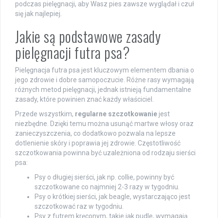
podczas pielęgnacji, aby Wasz pies zawsze wyglądał i czuł
się jak najlepiej.
Jakie są podstawowe zasady
pielęgnacji futra psa?
Pielęgnacja futra psa jest kluczowym elementem dbania o
jego zdrowie i dobre samopoczucie. Różne rasy wymagają
różnych metod pielęgnacji, jednak istnieją fundamentalne
zasady, które powinien znać każdy właściciel.
Przede wszystkim,
regularne szczotkowanie
jest
niezbędne. Dzięki temu można usunąć martwe włosy oraz
zanieczyszczenia, co dodatkowo pozwala na lepsze
dotlenienie skóry i poprawia jej zdrowie. Częstotliwość
szczotkowania powinna być uzależniona od rodzaju sierści
psa:
Psy o długiej sierści, jak np. collie, powinny być
szczotkowane co najmniej 2-3 razy w tygodniu.
Psy o krótkiej sierści, jak beagle, wystarczająco jest
szczotkować raz w tygodniu.
Psy z futrem kręconym, takie jak pudle, wymagają