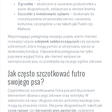
Zgrzebła
– skuteczne w usuwaniu podszerstka u
psów długowłosych, zwłaszcza w okresie linienia.
Szczotki z metalowymi zębami
– doskonałe do
rozczesywania zmatowiałej sierści i usuwania
kołtunów, szczególnie u ras takich jak Pudel czy
Maltese.
Wspomagając pielęgnację swojego pupila, warto również
rozważyć użycie
odżywek nabłyszczających
czy sprayów
ochronnych, które mogą pomóc w utrzymaniu sierści w
doskonałej kondycji. Odpowiednia pielęgnacja nie tylko
poprawia wygląd futra, ale również wpływa na
samopoczucie psa, co przekłada się na jego ogólne zdrowie.
Jak często szczotkować futro
swojego psa?
Częstotliwość szczotkowania futra psa jest kluczowym
elementem dbania o jego zdrowie oraz estetykę. W
zależności od rasy i długości sierści, potrzeby każdego psa
mogą się znacznie różnić. Dla psów długowłosych, takich jak
czow ranger
czy
berneński pies pasterski
, codzienne