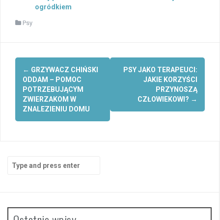
ogródkiem
Psy
Post
←
GRZYWACZ CHIŃSKI
PSY JAKO TERAPEUCI:
navigation
ODDAM – POMOC
JAKIE KORZYŚCI
POTRZEBUJĄCYM
PRZYNOSZĄ
ZWIERZAKOM W
CZŁOWIEKOWI?
→
ZNALEZIENIU DOMU
Search
for:
Ostatnie wpisy