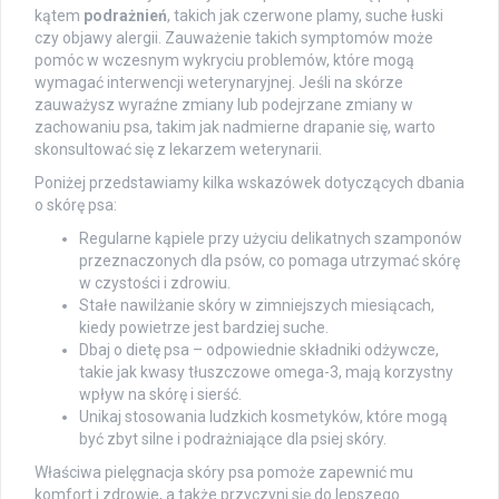
kątem
podrażnień
, takich jak czerwone plamy, suche łuski
czy objawy alergii. Zauważenie takich symptomów może
pomóc w wczesnym wykryciu problemów, które mogą
wymagać interwencji weterynaryjnej. Jeśli na skórze
zauważysz wyraźne zmiany lub podejrzane zmiany w
zachowaniu psa, takim jak nadmierne drapanie się, warto
skonsultować się z lekarzem weterynarii.
Poniżej przedstawiamy kilka wskazówek dotyczących dbania
o skórę psa:
Regularne kąpiele przy użyciu delikatnych szamponów
przeznaczonych dla psów, co pomaga utrzymać skórę
w czystości i zdrowiu.
Stałe nawilżanie skóry w zimniejszych miesiącach,
kiedy powietrze jest bardziej suche.
Dbaj o dietę psa – odpowiednie składniki odżywcze,
takie jak kwasy tłuszczowe omega-3, mają korzystny
wpływ na skórę i sierść.
Unikaj stosowania ludzkich kosmetyków, które mogą
być zbyt silne i podrażniające dla psiej skóry.
Właściwa pielęgnacja skóry psa pomoże zapewnić mu
komfort i zdrowie, a także przyczyni się do lepszego