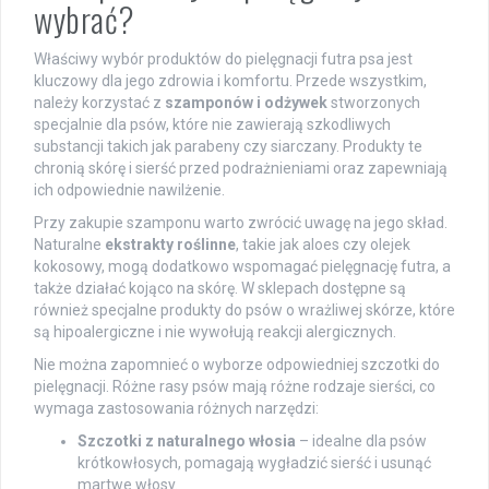
wybrać?
Właściwy wybór produktów do pielęgnacji futra psa jest
kluczowy dla jego zdrowia i komfortu. Przede wszystkim,
należy korzystać z
szamponów i odżywek
stworzonych
specjalnie dla psów, które nie zawierają szkodliwych
substancji takich jak parabeny czy siarczany. Produkty te
chronią skórę i sierść przed podrażnieniami oraz zapewniają
ich odpowiednie nawilżenie.
Przy zakupie szamponu warto zwrócić uwagę na jego skład.
Naturalne
ekstrakty roślinne
, takie jak aloes czy olejek
kokosowy, mogą dodatkowo wspomagać pielęgnację futra, a
także działać kojąco na skórę. W sklepach dostępne są
również specjalne produkty do psów o wrażliwej skórze, które
są hipoalergiczne i nie wywołują reakcji alergicznych.
Nie można zapomnieć o wyborze odpowiedniej szczotki do
pielęgnacji. Różne rasy psów mają różne rodzaje sierści, co
wymaga zastosowania różnych narzędzi:
Szczotki z naturalnego włosia
– idealne dla psów
krótkowłosych, pomagają wygładzić sierść i usunąć
martwe włosy.