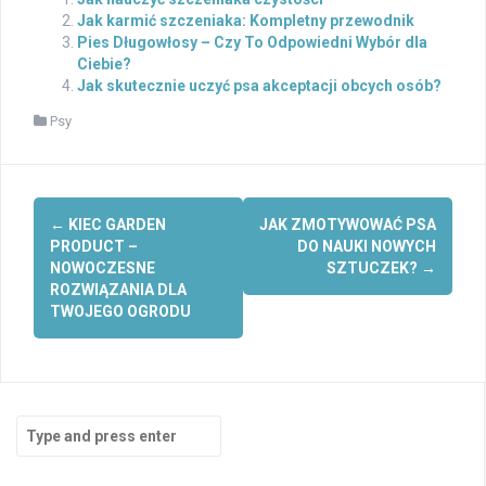
Jak karmić szczeniaka: Kompletny przewodnik
Pies Długowłosy – Czy To Odpowiedni Wybór dla
Ciebie?
Jak skutecznie uczyć psa akceptacji obcych osób?
Psy
Post
←
KIEC GARDEN
JAK ZMOTYWOWAĆ PSA
navigation
PRODUCT –
DO NAUKI NOWYCH
NOWOCZESNE
SZTUCZEK?
→
ROZWIĄZANIA DLA
TWOJEGO OGRODU
Search
for: