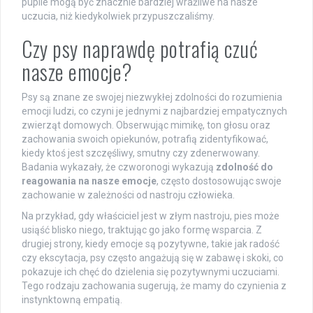
pupile mogą być znacznie bardziej wrażliwe na nasze
uczucia, niż kiedykolwiek przypuszczaliśmy.
Czy psy naprawdę potrafią czuć
nasze emocje?
Psy są znane ze swojej niezwykłej zdolności do rozumienia
emocji ludzi, co czyni je jednymi z najbardziej empatycznych
zwierząt domowych. Obserwując mimikę, ton głosu oraz
zachowania swoich opiekunów, potrafią zidentyfikować,
kiedy ktoś jest szczęśliwy, smutny czy zdenerwowany.
Badania wykazały, że czworonogi wykazują
zdolność do
reagowania na nasze emocje
, często dostosowując swoje
zachowanie w zależności od nastroju człowieka.
Na przykład, gdy właściciel jest w złym nastroju, pies może
usiąść blisko niego, traktując go jako formę wsparcia. Z
drugiej strony, kiedy emocje są pozytywne, takie jak radość
czy ekscytacja, psy często angażują się w zabawę i skoki, co
pokazuje ich chęć do dzielenia się pozytywnymi uczuciami.
Tego rodzaju zachowania sugerują, że mamy do czynienia z
instynktowną empatią.