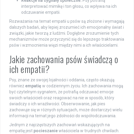
Reakcje na sygnały społeczne:
Psy potrafią
interpretować mimikę i ton głosu, co wpływa na ich
odczuwanie empatii.
Rozważania na temat empatii u psów są złożone i wymagają
dalszych badań, aby lepiej zrozumieć ich emocjonalny świat i
związki, jakie tworzą z ludźmi. Dogłębne zrozumienie tych
mechanizmów może przyczynić się do lepszego traktowania
psów i wzmocnienia więzi między nimi a ich właścicielami.
Jakie zachowania psów świadczą o
ich empatii?
Psy, znane ze swojej lojalności i oddania, często okazują
również
empatię
w codziennym życiu. Ich zachowania mogą
być czytelnym sygnałem, że potrafią odczuwać emocje
swoich właścicieli oraz reagować na nie w sposób, który
świadczy o ich wrażliwości. Obserwowanie, jak pies
zachowuje się w różnych sytuacjach, może dostarczyć wielu
informacji na temat jego zdolności do współodczuwania.
Jednym z najczęstszych zachowań wskazujących na
empatię jest
pocieszanie
właściciela w trudnych chwilach.