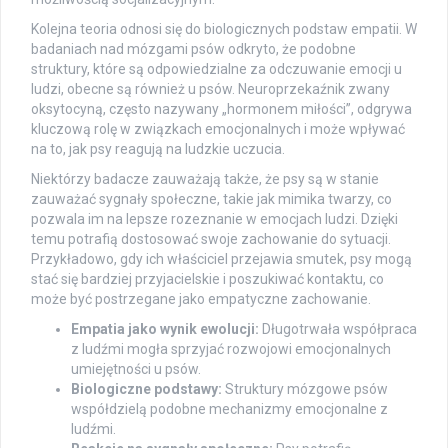
Kolejna teoria odnosi się do biologicznych podstaw empatii. W
badaniach nad mózgami psów odkryto, że podobne
struktury, które są odpowiedzialne za odczuwanie emocji u
ludzi, obecne są również u psów. Neuroprzekaźnik zwany
oksytocyną, często nazywany „hormonem miłości”, odgrywa
kluczową rolę w związkach emocjonalnych i może wpływać
na to, jak psy reagują na ludzkie uczucia.
Niektórzy badacze zauważają także, że psy są w stanie
zauważać sygnały społeczne, takie jak mimika twarzy, co
pozwala im na lepsze rozeznanie w emocjach ludzi. Dzięki
temu potrafią dostosować swoje zachowanie do sytuacji.
Przykładowo, gdy ich właściciel przejawia smutek, psy mogą
stać się bardziej przyjacielskie i poszukiwać kontaktu, co
może być postrzegane jako empatyczne zachowanie.
Empatia jako wynik ewolucji:
Długotrwała współpraca
z ludźmi mogła sprzyjać rozwojowi emocjonalnych
umiejętności u psów.
Biologiczne podstawy:
Struktury mózgowe psów
współdzielą podobne mechanizmy emocjonalne z
ludźmi.