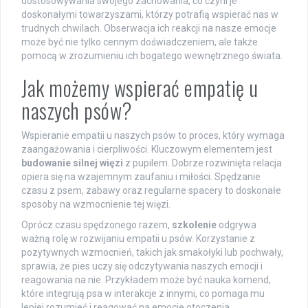
dostosowywania swojego zachowania, co czyni je
doskonałymi towarzyszami, którzy potrafią wspierać nas w
trudnych chwilach. Obserwacja ich reakcji na nasze emocje
może być nie tylko cennym doświadczeniem, ale także
pomocą w zrozumieniu ich bogatego wewnętrznego świata.
Jak możemy wspierać empatię u
naszych psów?
Wspieranie empatii u naszych psów to proces, który wymaga
zaangażowania i cierpliwości. Kluczowym elementem jest
budowanie silnej więzi
z pupilem. Dobrze rozwinięta relacja
opiera się na wzajemnym zaufaniu i miłości. Spędzanie
czasu z psem, zabawy oraz regularne spacery to doskonałe
sposoby na wzmocnienie tej więzi.
Oprócz czasu spędzonego razem,
szkolenie
odgrywa
ważną rolę w rozwijaniu empatii u psów. Korzystanie z
pozytywnych wzmocnień, takich jak smakołyki lub pochwały,
sprawia, że pies uczy się odczytywania naszych emocji i
reagowania na nie. Przykładem może być nauka komend,
które integrują psa w interakcje z innymi, co pomaga mu
lepiej rozumieć i reagować na emocje otoczenia.