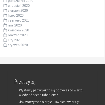
październik 2020
wrzesień 2020
sierpień 2020
lipiec 2020
czerwiec 2020
maj 2020
kwiecień 2020
marzec 2020
luty 2020
styczeń 2020
Przeczytaj
Wystawy psów: jak to się odbywa i co warto
wiedzieć przed udziałem?
Jak zatrzymać alergie u swoich zwierząt