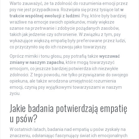
Warto zauważyć, że ta zdolność do rozumienia emocji przez
psy nie jest przypadkowa. Rozwijała się przez tysiące lat
w
trakcie wspólnej ewolucji z ludźmi
. Psy, które były bardziej
wrażliwe na emocje swoich opiekunów, miały większe
szanse na przetrwanie i zdobycie pożądanych zasobów,
takich jak jedzenie czy schronienie. W związku z tym, psy
wykazujące większą empatię były preferowane przez ludzi,
co przyczyniło się do ich rozwoju jako towarzyszy.
Oprócz mimiki i tonu głosu, psy potrafią także
wyczuwać
zmiany w naszym zapachu
, które mogą towarzyszyć
emocjom, co jeszcze bardziej potwierdza ich niezwykłe
zdolności. Z tego powodu, nie tylko przywiązanie do swojego
opiekuna, ale także wrodzona umiejętność rozumienia
emocji, czynią psy wyjątkowymi towarzyszami w naszym
życiu.
Jakie badania potwierdzają empatię
u psów?
W ostatnich latach, badania nad empatią u psów zyskały na
znaczeniu, odsłaniając fascynujący świat ich emocjonalnych