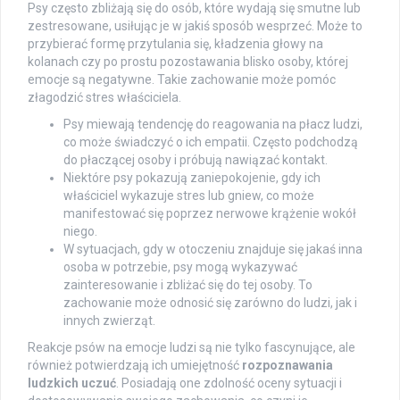
Psy często zbliżają się do osób, które wydają się smutne lub
zestresowane, usiłując je w jakiś sposób wesprzeć. Może to
przybierać formę przytulania się, kładzenia głowy na
kolanach czy po prostu pozostawania blisko osoby, której
emocje są negatywne. Takie zachowanie może pomóc
złagodzić stres właściciela.
Psy miewają tendencję do reagowania na płacz ludzi,
co może świadczyć o ich empatii. Często podchodzą
do płaczącej osoby i próbują nawiązać kontakt.
Niektóre psy pokazują zaniepokojenie, gdy ich
właściciel wykazuje stres lub gniew, co może
manifestować się poprzez nerwowe krążenie wokół
niego.
W sytuacjach, gdy w otoczeniu znajduje się jakaś inna
osoba w potrzebie, psy mogą wykazywać
zainteresowanie i zbliżać się do tej osoby. To
zachowanie może odnosić się zarówno do ludzi, jak i
innych zwierząt.
Reakcje psów na emocje ludzi są nie tylko fascynujące, ale
również potwierdzają ich umiejętność
rozpoznawania
ludzkich uczuć
. Posiadają one zdolność oceny sytuacji i