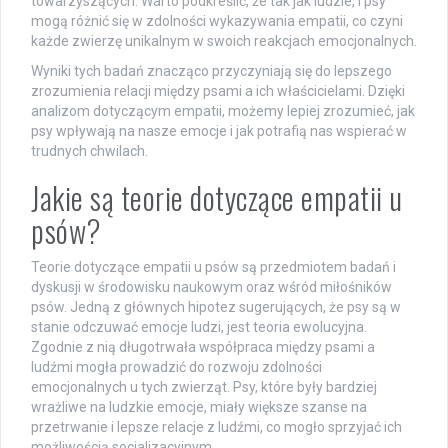
towarzyszących. Warto podkreślić, że tak jak ludzie, i psy
mogą różnić się w zdolności wykazywania empatii, co czyni
każde zwierzę unikalnym w swoich reakcjach emocjonalnych.
Wyniki tych badań znacząco przyczyniają się do lepszego
zrozumienia relacji między psami a ich właścicielami. Dzięki
analizom dotyczącym empatii, możemy lepiej zrozumieć, jak
psy wpływają na nasze emocje i jak potrafią nas wspierać w
trudnych chwilach.
Jakie są teorie dotyczące empatii u
psów?
Teorie dotyczące empatii u psów są przedmiotem badań i
dyskusji w środowisku naukowym oraz wśród miłośników
psów. Jedną z głównych hipotez sugerujących, że psy są w
stanie odczuwać emocje ludzi, jest teoria ewolucyjna.
Zgodnie z nią długotrwała współpraca między psami a
ludźmi mogła prowadzić do rozwoju zdolności
emocjonalnych u tych zwierząt. Psy, które były bardziej
wrażliwe na ludzkie emocje, miały większe szanse na
przetrwanie i lepsze relacje z ludźmi, co mogło sprzyjać ich
możliwością socjalizacyjnym.