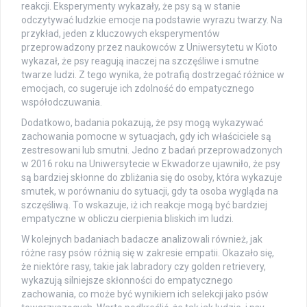
reakcji. Eksperymenty wykazały, że psy są w stanie
odczytywać ludzkie emocje na podstawie wyrazu twarzy. Na
przykład, jeden z kluczowych eksperymentów
przeprowadzony przez naukowców z Uniwersytetu w Kioto
wykazał, że psy reagują inaczej na szczęśliwe i smutne
twarze ludzi. Z tego wynika, że potrafią dostrzegać różnice w
emocjach, co sugeruje ich zdolność do empatycznego
współodczuwania.
Dodatkowo, badania pokazują, że psy mogą wykazywać
zachowania pomocne w sytuacjach, gdy ich właściciele są
zestresowani lub smutni. Jedno z badań przeprowadzonych
w 2016 roku na Uniwersytecie w Ekwadorze ujawniło, że psy
są bardziej skłonne do zbliżania się do osoby, która wykazuje
smutek, w porównaniu do sytuacji, gdy ta osoba wygląda na
szczęśliwą. To wskazuje, iż ich reakcje mogą być bardziej
empatyczne w obliczu cierpienia bliskich im ludzi.
W kolejnych badaniach badacze analizowali również, jak
różne rasy psów różnią się w zakresie empatii. Okazało się,
że niektóre rasy, takie jak labradory czy golden retrievery,
wykazują silniejsze skłonności do empatycznego
zachowania, co może być wynikiem ich selekcji jako psów