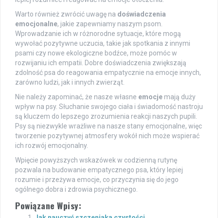
Warto również zwrócić uwagę na
doświadczenia
emocjonalne
, jakie zapewniamy naszym psom.
Wprowadzanie ich w różnorodne sytuacje, które mogą
wywołać pozytywne uczucia, takie jak spotkania z innymi
psami czy nowe ekologiczne bodźce, może pomóc w
rozwijaniu ich empatii. Dobre doświadczenia zwiększają
zdolność psa do reagowania empatycznie na emocje innych,
zarówno ludzi, jak i innych zwierząt.
Nie należy zapominać, że nasze własne
emocje
mają duży
wpływ na psy. Słuchanie swojego ciała i świadomość nastroju
są kluczem do lepszego zrozumienia reakcji naszych pupili.
Psy są niezwykle wrażliwe na nasze stany emocjonalne, więc
tworzenie pozytywnej atmosfery wokół nich może wspierać
ich rozwój emocjonalny.
Wpięcie powyższych wskazówek w codzienną rutynę
pozwala na budowanie empatycznego psa, który lepiej
rozumie i przeżywa emocje, co przyczynia się do jego
ogólnego dobra i zdrowia psychicznego.
Powiązane Wpisy:
Jak nauczyć szczeniaka czystości