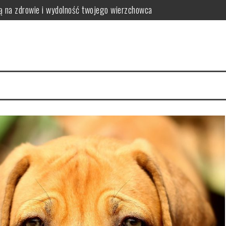
ją na zdrowie i wydolność twojego wierzchowca
eszczami?
krów i opasów
ne dla koni z problemami metabolicznymi
, którego warto poznać
ą twoje wnętrze