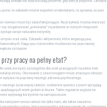
wydają dźwięki lub wypuszczają jedzenie, gdy pies je popycha. Zachęca
lu psów, te zabawki można wypełnić smakołykami, co sprawia, że pies
ci również może być satysfakcjonujące. Na przykład, można stworzyć
 czy zorganizować „polowanie” na jedzenie w różnych miejscach.
rzystuje swoje naturalne instynkty.
 umysłu oraz ciała. Zabawki i aktywności, które angażują psa,
awioralnych. Dając psu różnorodne możliwości na czas naszej
większe szczęście.
a przy pracy na pełny etat?
ło wielu korzyści, szczególnie dla osób pracujących na pełny etat.
 redukcji stresu. Obcowanie z czworonogiem może znacząco obniżyć
sie wpływa na poprawę naszego zdrowia psychicznego.
o naszego życia więcej radości. codzienne spacery z psem sprzyjają
 spędzających wiele godzin w biurze. Takie regularne wyjścia na
ównież wpływają korzystnie na samopoczucie.
ka nad psem wnosi radość nie tylko nam, ale także naszemu
ć się wspólną rutyną, która wprowadza zdrowe nawyki do codziennego