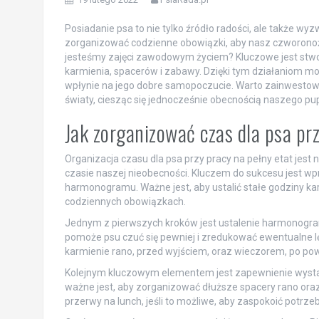
Posiadanie psa to nie tylko źródło radości, ale także wy
zorganizować codzienne obowiązki, aby nasz czworonożny
jesteśmy zajęci zawodowym życiem? Kluczowe jest stwo
karmienia, spacerów i zabawy. Dzięki tym działaniom moż
wpłynie na jego dobre samopoczucie. Warto zainwesto
światy, ciesząc się jednocześnie obecnością naszego pup
Jak zorganizować czas dla psa pr
Organizacja czasu dla psa przy pracy na pełny etat jest
czasie naszej nieobecności. Kluczem do sukcesu jest w
harmonogramu. Ważne jest, aby ustalić stałe godziny kar
codziennych obowiązkach.
Jednym z pierwszych kroków jest ustalenie harmonogr
pomoże psu czuć się pewniej i zredukować ewentualne l
karmienie rano, przed wyjściem, oraz wieczorem, po pow
Kolejnym kluczowym elementem jest zapewnienie wystarcz
ważne jest, aby zorganizować dłuższe spacery rano ora
przerwy na lunch, jeśli to możliwe, aby zaspokoić potrzeb