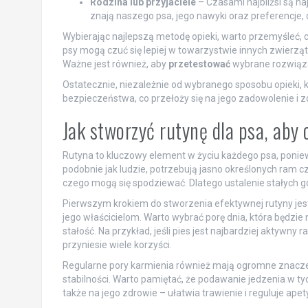
Rodzina lub przyjaciele
– Czasami najbliżsi są na
znają naszego psa, jego nawyki oraz preferencje, c
Wybierając najlepszą metodę opieki, warto przemyśleć, 
psy mogą czuć się lepiej w towarzystwie innych zwierząt
Ważne jest również, aby
przetestować
wybrane rozwiązan
Ostatecznie, niezależnie od wybranego sposobu opieki,
bezpieczeństwa, co przełoży się na jego zadowolenie i z
Jak stworzyć rutynę dla psa, aby 
Rutyna to kluczowy element w życiu każdego psa, ponie
podobnie jak ludzie, potrzebują jasno określonych ram 
czego mogą się spodziewać. Dlatego ustalenie stałych g
Pierwszym krokiem do stworzenia efektywnej rutyny jest
jego właścicielom. Warto wybrać porę dnia, która będzi
stałość. Na przykład, jeśli pies jest najbardziej aktywn
przyniesie wiele korzyści.
Regularne pory karmienia również mają ogromne znaczeni
stabilności. Warto pamiętać, że podawanie jedzenia w t
także na jego zdrowie – ułatwia trawienie i reguluje apety