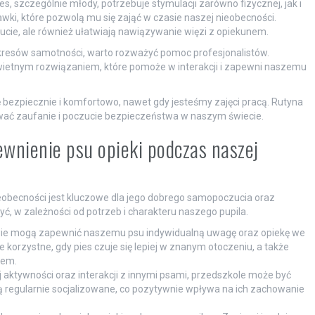
 szczególnie młody, potrzebuje stymulacji zarówno fizycznej, jak i
i, które pozwolą mu się zająć w czasie naszej nieobecności.
cie, ale również ułatwiają nawiązywanie więzi z opiekunem.
okresów samotności, warto rozważyć pomoc profesjonalistów.
ietnym rozwiązaniem, które pomoże w interakcji i zapewni naszemu
ę bezpiecznie i komfortowo, nawet gdy jesteśmy zajęci pracą. Rutyna
wać zaufanie i poczucie bezpieczeństwa w naszym świecie.
ewnienie psu opieki podczas naszej
eobecności jest kluczowe dla jego dobrego samopoczucia oraz
żyć, w zależności od potrzeb i charakteru naszego pupila.
wie mogą zapewnić naszemu psu indywidualną uwagę oraz opiekę we
korzystne, gdy pies czuje się lepiej w znanym otoczeniu, a także
cem.
j aktywności oraz interakcji z innymi psami, przedszkole może być
ą regularnie socjalizowane, co pozytywnie wpływa na ich zachowanie