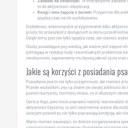
Zabawki na smakołyki
: Te interaktywne zabawki 
to do aktywności i eksploracji.
Kongi i inne zajęcia z żuciem
: Przyjemne dla wie
spędza czas na ich wydobywaniu.
Dodatkowo, własnoręczne przygotowanie kilku aktywnoś
prosty tor przeszkód z dostępnych w domu przedmiotów
Dzięki temu pies nie tylko spędza czas, ale również wyko
Osoby posiadające psy wiedzą, jak ważne jest zajęcie ich
pomagają w redukcji nudy i ewentualnych problemów beh
nieobecności, zapewniamy mu lepszą jakość życia oraz 
Jakie są korzyści z posiadania ps
Posiadanie psa to nie tylko przyjemność, ale również źród
Przede wszystkim, psy są znane ze swojej zdolności do
poziom kortyzolu, hormonu stresu, co w dłuższym okre
Oprócz tego, pies może poprawić nastrój i wprowadzić d
aktywności fizycznej, co jest niezmiernie ważne dla osób
świeżym powietrzu nie tylko poprawiają kondycję, ale r
Warto również zauważyć, że dobrze zorganizowana opie
czworonożnemu przyjacielowi. Posiadanie psa może sta