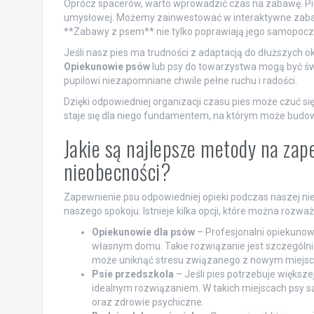
Oprócz spacerów, warto wprowadzić czas na zabawę. Pies,
umysłowej. Możemy zainwestować w interaktywne zabawk
**Zabawy z psem** nie tylko poprawiają jego samopoczu
Jeśli nasz pies ma trudności z adaptacją do dłuższych 
Opiekunowie psów
lub psy do towarzystwa mogą być św
pupilowi niezapomniane chwile pełne ruchu i radości.
Dzięki odpowiedniej organizacji czasu pies może czuć si
staje się dla niego fundamentem, na którym może budo
Jakie są najlepsze metody na zap
nieobecności?
Zapewnienie psu odpowiedniej opieki podczas naszej ni
naszego spokoju. Istnieje kilka opcji, które można rozwa
Opiekunowie dla psów
– Profesjonalni opiekuno
własnym domu. Takie rozwiązanie jest szczególnie 
może uniknąć stresu związanego z nowym miejs
Psie przedszkola
– Jeśli pies potrzebuje większe
idealnym rozwiązaniem. W takich miejscach psy s
oraz zdrowie psychiczne.