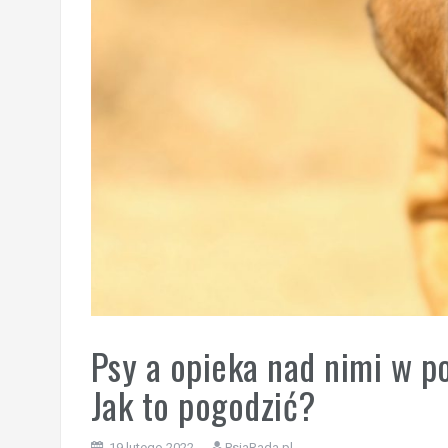
Psy a opieka nad nimi w po
Jak to pogodzić?
19 lutego 2022
PsiaRada.pl