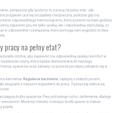
zwanie, zwłaszcza gdy łączymy to z pracą na pełny etat. Jak
 przyjaciel czuł się szczęśliwy i bezpieczny, podczas gdy my
rzenie odpowiedniego harmonogramu, który pozwoli na stałe godziny
emy zapewnić psu nie tylko opiekę, ale i odpowiednią stymulację, co
wać w odpowiednie rozwiązania, które pomogą nam pogodzić te dwa
ila.
zy pracy na pełny etat?
 niezwykle istotna, aby zapewnić mu odpowiednią opiekę i komfort w
prowadzenie rutyny, która będzie dostosowana do naszego
mienia, spacerów oraz zabawy, co pozwoli psu lepiej odnaleźć się w
amu karmienia.
Regularne karmienie
, najlepiej o stałych porach,
ęki związane z naszymi wyjazdami do pracy. Zazwyczaj zaleca się
rocie.
ającej liczby spacerów. Pies potrzebuje ruchu i dotlenienia, dlatego
z wieczorem. Możemy również rozważyć krótki spacer w trakcie
y pupila.