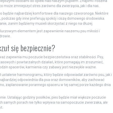
jlepszymi osobami do opieki nad naszym pupilem. Znajomi i rodzina
o może zmniejszyć stres zarówno dla zwierzęcia, jak i dla nas.
co będzie najbardziej komfortowe dla naszego czworonoga. Niektóre
, podczas gdy inne preferują spokój i ciszę domowego środowiska.
ie, zanim będziemy musieli skorzystać z niego na dłużej.
 kluczowym elementem jest zapewnienie naszemu psu miłości i
drowie.
czuł się bezpiecznie?
waż zapewnia mu poczucie bezpieczeństwa oraz stabilności. Psy,
czasowych i powtarzalnych działań, które pomagają im zrozumieć,
odzin spacerów, karmienia czy zabawy jest niezwykle ważne.
 ustalenie harmonogramu, który będzie odpowiadał zarówno psu, jak i
e najbardziej odpowiednia dla psa oraz domowników, aby zachować
y rano, zaplanowanie porannego spaceru w tej samej porze każdego dnia
e. Ustalając godziny posiłków, pies będzie miał większe poczucie
ych samych porach nie tylko wpływa na samopoczucie zwierzaka, ale
t.