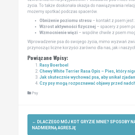
życia. To także doskonała okazja do nawiązywania relacji
możemy spotkać podczas spacerów.
Obniżenie poziomu stresu
– kontakt z psem jest
Wzrost aktywności fizycznej
– spacery z psem poz
Wzmocnienie więzi
– wspólne chwile z psem mogą 
Wprowadzenie psa do swojego życia, mimo wyzwań związ
przynosząc liczne korzyści zarówno dla nas, jak i nasz
Powiązane Wpisy:
Rasy Boerboel
Chewy White Terrier Rasa Opis – Pies, który nig
Jak skutecznie wychować psa, aby unikał zjad
Czy psy mogą rozpoznawać objawy przed nadch
Psy
Post
←
DLACZEGO MÓJ KOT GRYZIE MNIE? SPOSOBY N
navigation
NADMIERNĄ AGRESJĘ