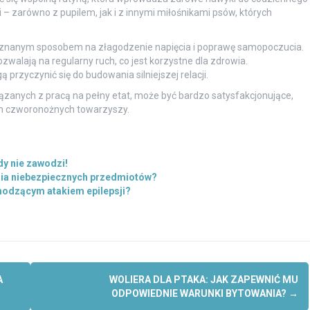
 – zarówno z pupilem, jak i z innymi miłośnikami psów, których
 znanym sposobem na złagodzenie napięcia i poprawę samopoczucia.
walają na regularny ruch, co jest korzystne dla zdrowia.
przyczynić się do budowania silniejszej relacji.
anych z pracą na pełny etat, może być bardzo satysfakcjonujące,
ych czworonożnych towarzyszy.
dy nie zawodzi!
ania niebezpiecznych przedmiotów?
odzącym atakiem epilepsji?
A
WOLIERA DLA PTAKA: JAK ZAPEWNIĆ MU
ODPOWIEDNIE WARUNKI BYTOWANIA?
→