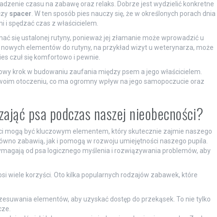
dzenie czasu na zabawę oraz relaks. Dobrze jest wydzielić konkretne
zy
spacer
. W ten sposób pies nauczy się, że w określonych porach dnia
i i spędzać czas z właścicielem.
ać się ustalonej rutyny, ponieważ jej złamanie może wprowadzić u
 nowych elementów do rutyny, na przykład wizyt u weterynarza, może
s czuł się komfortowo i pewnie.
wowy krok w budowaniu zaufania między psem a jego właścicielem.
 swoim otoczeniu, co ma ogromny wpływ na jego samopoczucie oraz
zająć psa podczas naszej nieobecności?
ci mogą być kluczowym elementem, który skutecznie zajmie naszego
ówno zabawią, jak i pomogą w rozwoju umiejętności naszego pupila.
ymagają od psa logicznego myślenia i rozwiązywania problemów, aby
osi wiele korzyści. Oto kilka popularnych rodzajów zabawek, które
zesuwania elementów, aby uzyskać dostęp do przekąsek. To nie tylko
cze.