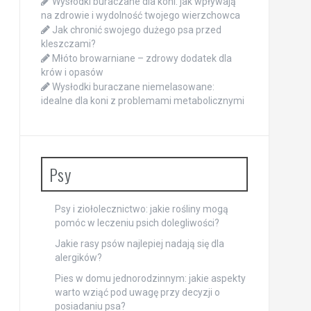
Wysłodki buraczane dla koni: jak wpływają
na zdrowie i wydolność twojego wierzchowca
Jak chronić swojego dużego psa przed
kleszczami?
Młóto browarniane – zdrowy dodatek dla
krów i opasów
Wysłodki buraczane niemelasowane:
idealne dla koni z problemami metabolicznymi
Psy
Psy i ziołolecznictwo: jakie rośliny mogą
pomóc w leczeniu psich dolegliwości?
Jakie rasy psów najlepiej nadają się dla
alergików?
Pies w domu jednorodzinnym: jakie aspekty
warto wziąć pod uwagę przy decyzji o
posiadaniu psa?