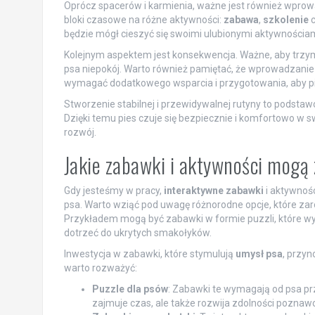
Oprócz spacerów i karmienia, ważne jest również wprowa
bloki czasowe na różne aktywności:
zabawa
,
szkolenie
c
będzie mógł cieszyć się swoimi ulubionymi aktywnościam
Kolejnym aspektem jest konsekwencja. Ważne, aby trzym
psa niepokój. Warto również pamiętać, że wprowadzanie
wymagać dodatkowego wsparcia i przygotowania, aby pie
Stworzenie stabilnej i przewidywalnej rutyny to podsta
Dzięki temu pies czuje się bezpiecznie i komfortowo w
rozwój.
Jakie zabawki i aktywności mogą 
Gdy jesteśmy w pracy,
interaktywne zabawki
i aktywnoś
psa. Warto wziąć pod uwagę różnorodne opcje, które zar
Przykładem mogą być zabawki w formie puzzli, które w
dotrzeć do ukrytych smakołyków.
Inwestycja w zabawki, które stymulują
umysł psa
, przyn
warto rozważyć:
Puzzle dla psów
: Zabawki te wymagają od psa pr
zajmuje czas, ale także rozwija zdolności poznaw