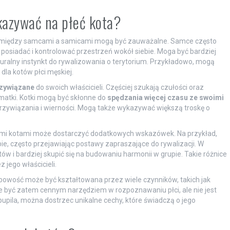
kazywać na płeć kota?
i między samcami a samicami mogą być zauważalne. Samce często
 posiadać i kontrolować przestrzeń wokół siebie. Moga być bardziej
uralny instynkt do rywalizowania o terytorium. Przykładowo, mogą
dla kotów płci męskiej.
zywiązane
do swoich właścicieli. Częściej szukają czułości oraz
 matki. Kotki mogą być skłonne do
spędzania więcej czasu ze swoimi
 przywiązania i wierności. Mogą także wykazywać większą troskę o
ymi kotami może dostarczyć dodatkowych wskazówek. Na przykład,
ie, często przejawiając postawy zapraszające do rywalizacji. W
tów i bardziej skupić się na budowaniu harmonii w grupie. Takie różnice
 jego właścicieli.
sobowość może być kształtowana przez wiele czynników, takich jak
 być zatem cennym narzędziem w rozpoznawaniu płci, ale nie jest
ila, można dostrzec unikalne cechy, które świadczą o jego