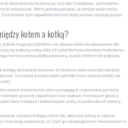
 do dostrzeżenia na pierwszy rzut oka. Dodatkowo, zachowanie i
ych wskazówek. Warto jednak pamiętać, że istnieje wiele mitów
 Zrozumienie tych zagadnień pomoże lepiej poznać swojego pupila i
 między kotem a kotką?
e, jednak mogą być subtelne i nie zawsze łatwe do zauważenia dla
zują się większą masą ciała. Ich sylwetka bywa bardziej muskularna i
ają również szerszą klatkę piersiową, co jest efektem ich większej
że wydają się bardziej zwiewne. Ich budowa ciała może być bardziej
amców. Ta różnica w proporcjach sylwetki może odzwierciedlać nie
u płci.
lne różnice anatomiczne, które pomagają w rozpoznaniu płci kota.
rozwinięte gruczoły zapachowe oraz większe, mocniejsze głowy z
dać nieco mniejsze i delikatniejsze cechy, co podkreśla ich kobiecy
ewolucji, odzwierciedlając różne role, jakie koty pełnią w naturze.
kowy i ma swoją osobowość, co czyni go niezastąpionym towarzyszem w