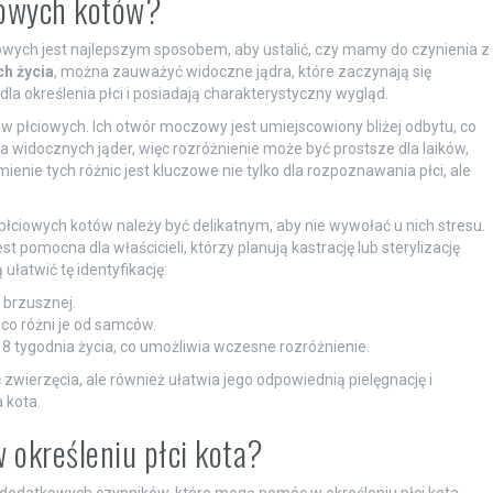
ciowych kotów?
owych jest najlepszym sposobem, aby ustalić, czy mamy do czynienia z
ch życia
, można zauważyć widoczne jądra, które zaczynają się
la określenia płci i posiadają charakterystyczny wygląd.
w płciowych. Ich otwór moczowy jest umiejscowiony bliżej odbytu, co
a widocznych jąder, więc rozróżnienie może być prostsze dla laików,
nie tych różnic jest kluczowe nie tylko dla rozpoznawania płci, ale
ciowych kotów należy być delikatnym, aby nie wywołać u nich stresu.
 pomocna dla właścicieli, którzy planują kastrację lub sterylizację
ułatwić tę identyfikację:
 brzusznej.
o różni je od samców.
 8 tygodnia życia, co umożliwia wczesne rozróżnienie.
zwierzęcia, ale również ułatwia jego odpowiednią pielęgnację i
 kota.
 określeniu płci kota?