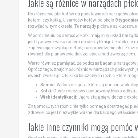
Jakie są różnice w narządach pł
Rozróżnienie płci kotów na podstawie ich narządów płci
kotem, czy kotką. U samców kotów, po około
8 tygodnia
rozwijać w tym okresie. Te narządy płciowe są kluczowe d
W odróżnieniu od samców, kotki mają inny układ narządó
jest typowym wskazaniem do identyfikacji. U kotek nie m
zapewniając szybką metodę na sprawdzenie płci. Zrozumie
również dla planowania dalszej opieki nad zwierzęciem.
Warto również pamiętać, że podczas badania narządów pł
Oprócz tego, znajomość różnic w narządach płciowych jest
swoich zwierząt. Oto kilka kluczowych różnic, które mogą 
Samce:
Widoczne jądra, które są obecne w okolicy
Kotki:
Otwór moczowy usytuowany blisko odbytu, c
Wiek identyfikacji:
Jądra stają się widoczne około
Znajomość tych różnic nie tylko pomaga dostrzegać płeć 
zdrowie, co jest niezwykle ważne dla każdego właściciela
Jakie inne czynniki mogą pomóc w