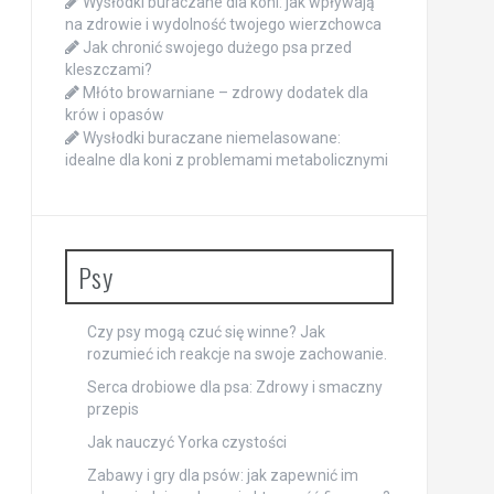
Wysłodki buraczane dla koni: jak wpływają
na zdrowie i wydolność twojego wierzchowca
Jak chronić swojego dużego psa przed
kleszczami?
Młóto browarniane – zdrowy dodatek dla
krów i opasów
Wysłodki buraczane niemelasowane:
idealne dla koni z problemami metabolicznymi
Psy
Czy psy mogą czuć się winne? Jak
rozumieć ich reakcje na swoje zachowanie.
Serca drobiowe dla psa: Zdrowy i smaczny
przepis
Jak nauczyć Yorka czystości
Zabawy i gry dla psów: jak zapewnić im