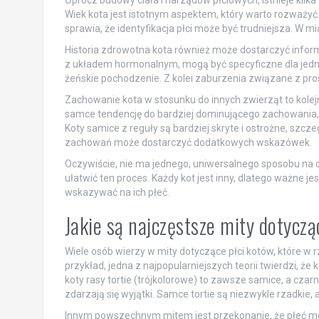
Oprócz budowy ciała i narządów płciowych, istnieje kilk
Wiek kota jest istotnym aspektem, który warto rozważyć
sprawia, że identyfikacja płci może być trudniejsza. W mia
Historia zdrowotna kota również może dostarczyć informa
z układem hormonalnym, mogą być specyficzne dla jednej
żeńskie pochodzenie. Z kolei zaburzenia związane z p
Zachowanie kota w stosunku do innych zwierząt to kolej
samce tendencję do bardziej dominującego zachowania,
Koty samice z reguły są bardziej skryte i ostrożne, szcze
zachowań może dostarczyć dodatkowych wskazówek.
Oczywiście, nie ma jednego, uniwersalnego sposobu na o
ułatwić ten proces. Każdy kot jest inny, dlatego ważne 
wskazywać na ich płeć.
Jakie są najczęstsze mity dotycz
Wiele osób wierzy w mity dotyczące płci kotów, które w
przykład, jedna z najpopularniejszych teorii twierdzi, ż
koty rasy tortie (trójkolorowe) to zawsze samice, a czar
zdarzają się wyjątki. Samce tortie są niezwykle rzadkie
Innym powszechnym mitem jest przekonanie, że płeć moż