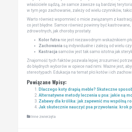
właściciele sądzą, że samce zawsze są bardziej terytori
w tym jego zachowanie, zależy od wielu czynników, takich
Warto również wspomnieć o micie związanym z kastracją i
co jest błędne. Samce również powinny być kastrowane
zdrowotnych, jak choroby prostaty.
Kolor futra
nie jest niezawodnym wskaźnikiem płc
Zachowania
są indywidualne i zależą od wielu czyn
Kastracja
samców jest tak samo istotna jak steryl
Znajomość tych faktów pozwala lepiej zrozumieć potrz
do błędnych wyborów w opiece nad nimi. Ważne jest, aby 
stereotypach. Edukacja na temat płci kotów i ich zachow
Powiązane Wpisy:
Dlaczego koty drapią meble? Skuteczne sposob
Alternatywne metody leczenia u psa: jakie są m
Zabawy dla królika: jak zapewnić mu wspólną r
Jak skutecznie nauczyć psa przywołania: krok 
Inne zwierzęta