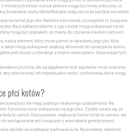
a dodatkowych czynników, które mogą pomóc w określeniu płci kota.
. U młodszych kotów różnice płciowe mogą być mniej widoczne, co
rę dorastania, cechy identyfikacyjne stają się coraz bardziej wyraziste.
cji na temat jego płci. Niektóre schorzenia, szczególnie te związane
 płci. Na przykład problemy z ruję u kotek mogą wskazywać na ich
rostatą mogą być sygnałem, że mamy do czynienia z kotem samcem.
ny ważny element, który może pomóc w określeniu jego płci. Koty
 a także mogą wykazywać większą skłonność do oznaczania terenu.
gólnie jeśli chodzi o interakcje z innymi zwierzętami. Obserwacja tych
kreślenie płci kota, ale uwzględnienie tych aspektów może znacznie
jest, aby obserwować ich indywidualne cechy i zachowania, które mogą
ące płci kotów?
 rzeczywistości nie mają żadnego naukowego uzasadnienia. Na
e kolor futra kota może wskazywać na jego płeć. Zwykle uważa się, że
ne koty to samce. Rzeczywiście, większość kotów tortie to samice, ale
, a ich występowanie jest związane z anomaliami genetycznymi.
na określić na podstawie zachowań kota. Na przykład, niektórzy