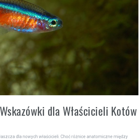
 Wskazówki dla Właścicieli Kotów
łaszcza dla nowych właścicieli. Choć różnice anatomiczne między