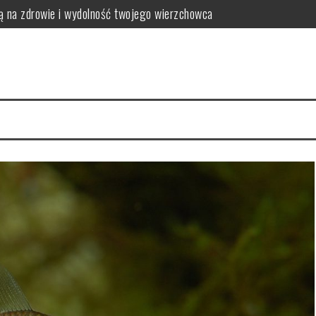
ją na zdrowie i wydolność twojego wierzchowca
eszczami?
krów i opasów
ne dla koni z problemami metabolicznymi
, którego warto poznać
ą twoje wnętrze