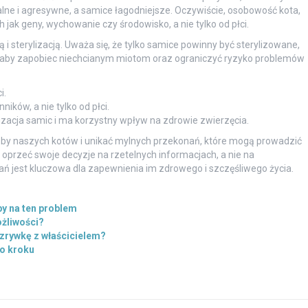
alne i agresywne, a samice łagodniejsze. Oczywiście, osobowość kota,
 jak geny, wychowanie czy środowisko, a nie tylko od płci.
 sterylizacją. Uważa się, że tylko samice powinny być sterylizowane,
, aby zapobiec niechcianym miotom oraz ograniczyć ryzyko problemów
i.
ników, a nie tylko od płci.
izacja samic i ma korzystny wpływ na zdrowie zwierzęcia.
eby naszych kotów i unikać mylnych przekonań, które mogą prowadzić
oprzeć swoje decyzje na rzetelnych informacjach, a nie na
ań jest kluczowa dla zapewnienia im zdrowego i szczęśliwego życia.
y na ten problem
ożliwości?
ozrywkę z właścicielem?
po kroku