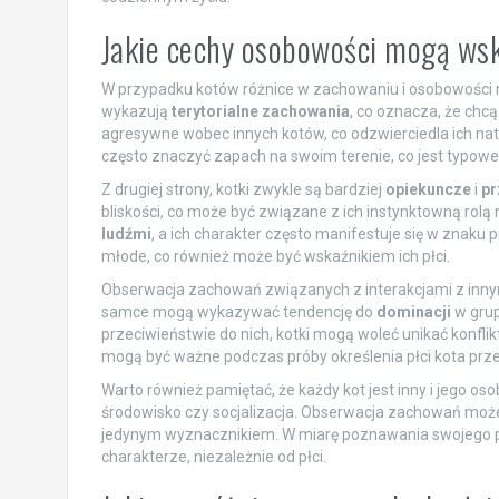
Jakie cechy osobowości mogą ws
W przypadku kotów różnice w zachowaniu i osobowośc
wykazują
terytorialne zachowania
, co oznacza, że chcą
agresywne wobec innych kotów, co odzwierciedla ich nat
często znaczyć zapach na swoim terenie, co jest typowe 
Z drugiej strony, kotki zwykle są bardziej
opiekuncze
i
pr
bliskości, co może być związane z ich instynktowną rolą
ludźmi
, a ich charakter często manifestuje się w znaku
młode, co również może być wskaźnikiem ich płci.
Obserwacja zachowań związanych z interakcjami z inn
samce mogą wykazywać tendencję do
dominacji
w grup
przeciwieństwie do nich, kotki mogą woleć unikać konflik
mogą być ważne podczas próby określenia płci kota przez
Warto również pamiętać, że każdy kot jest inny i jego o
środowisko czy socjalizacja. Obserwacja zachowań może
jedynym wyznacznikiem. W miarę poznawania swojego pup
charakterze, niezależnie od płci.