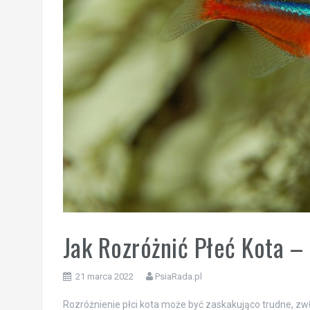
Jak Rozróżnić Płeć Kota –
21 marca 2022
PsiaRada.pl
Rozróżnienie płci kota może być zaskakująco trudne, zw