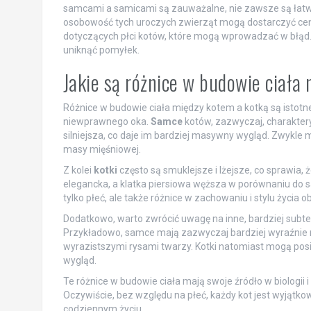
samcami a samicami są zauważalne, nie zawsze są łatwe
osobowość tych uroczych zwierząt mogą dostarczyć cenn
dotyczących płci kotów, które mogą wprowadzać w błąd.
uniknąć pomyłek.
Jakie są różnice w budowie ciała
Różnice w budowie ciała między kotem a kotką są istotn
niewprawnego oka.
Samce
kotów, zazwyczaj, charaktery
silniejsza, co daje im bardziej masywny wygląd. Zwykle m
masy mięśniowej.
Z kolei
kotki
często są smuklejsze i lżejsze, co sprawia, 
elegancka, a klatka piersiowa węższa w porównaniu do s
tylko płeć, ale także różnice w zachowaniu i stylu życia ob
Dodatkowo, warto zwrócić uwagę na inne, bardziej subte
Przykładowo, samce mają zazwyczaj bardziej wyraźnie 
wyrazistszymi rysami twarzy. Kotki natomiast mogą posia
wygląd.
Te różnice w budowie ciała mają swoje źródło w biologii i 
Oczywiście, bez względu na płeć, każdy kot jest wyjąt
codziennym życiu.