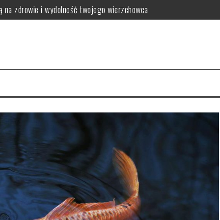
ją na zdrowie i wydolność twojego wierzchowca
eszczami?
krów i opasów
ne dla koni z problemami metabolicznymi
, którego warto poznać
ą twoje wnętrze