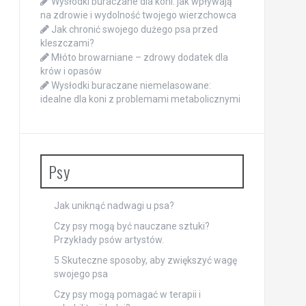
Wysłodki buraczane dla koni: jak wpływają
na zdrowie i wydolność twojego wierzchowca
Jak chronić swojego dużego psa przed
kleszczami?
Młóto browarniane – zdrowy dodatek dla
krów i opasów
Wysłodki buraczane niemelasowane:
idealne dla koni z problemami metabolicznymi
Psy
Jak uniknąć nadwagi u psa?
Czy psy mogą być nauczane sztuki?
Przykłady psów artystów.
5 Skuteczne sposoby, aby zwiększyć wagę
swojego psa
Czy psy mogą pomagać w terapii i